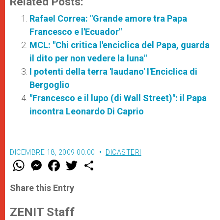
Related Posts:
Rafael Correa: "Grande amore tra Papa
Francesco e l'Ecuador"
MCL: "Chi critica l'enciclica del Papa, guarda
il dito per non vedere la luna"
I potenti della terra 'laudano' l'Enciclica di
Bergoglio
"Francesco e il lupo (di Wall Street)": il Papa
incontra Leonardo Di Caprio
DICEMBRE 18, 2009 00:00
DICASTERI
W
M
F
T
S
h
e
a
w
h
a
s
c
i
a
t
s
e
t
r
Share this Entry
s
e
b
t
e
A
n
o
e
p
g
o
r
ZENIT Staff
p
e
k