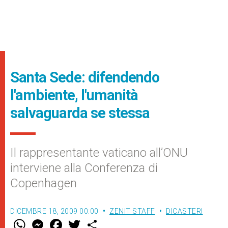
Santa Sede: difendendo
l'ambiente, l'umanità
salvaguarda se stessa
Il rappresentante vaticano all’ONU
interviene alla Conferenza di
Copenhagen
DICEMBRE 18, 2009 00:00
ZENIT STAFF
DICASTERI
W
M
F
T
S