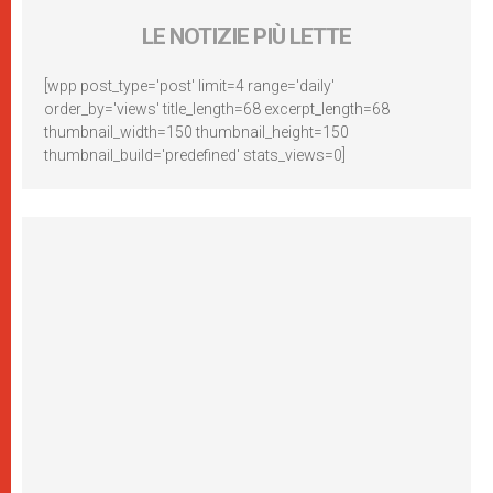
LE NOTIZIE PIÙ LETTE
[wpp post_type='post' limit=4 range='daily'
order_by='views' title_length=68 excerpt_length=68
thumbnail_width=150 thumbnail_height=150
thumbnail_build='predefined' stats_views=0]