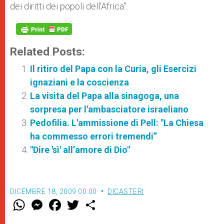
dei diritti dei popoli dell’Africa”.
Related Posts:
Il ritiro del Papa con la Curia, gli Esercizi
ignaziani e la coscienza
La visita del Papa alla sinagoga, una
sorpresa per l'ambasciatore israeliano
Pedofilia. L'ammissione di Pell: "La Chiesa
ha commesso errori tremendi”
"Dire 'sì' all’amore di Dio"
DICEMBRE 18, 2009 00:00
DICASTERI
W
M
F
T
S
h
e
a
w
h
a
s
c
i
a