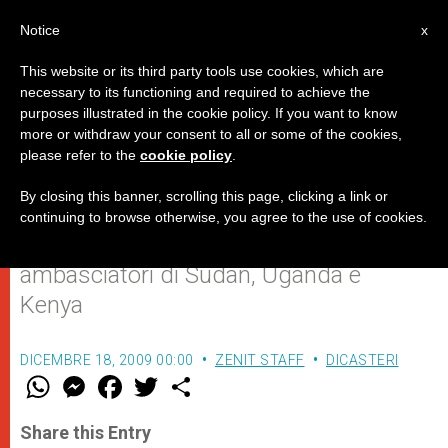
IT
Notice
x
This website or its third party tools use cookies, which are
necessary to its functioning and required to achieve the
purposes illustrated in the cookie policy. If you want to know
Il Papa invoca la fine delle
more or withdraw your consent to all or some of the cookies,
please refer to the
cookie policy
.
tragedie in Darfur e a Kampala
By closing this banner, scrolling this page, clicking a link or
continuing to browse otherwise, you agree to the use of cookies.
Nel ricevere in udienza i nuovi
ambasciatori di Sudan, Uganda e
Kenya
DICEMBRE 18, 2009 00:00
ZENIT STAFF
DICASTERI
W
M
F
T
S
h
e
a
w
h
a
s
c
i
a
t
s
e
t
r
Share this Entry
s
e
b
t
e