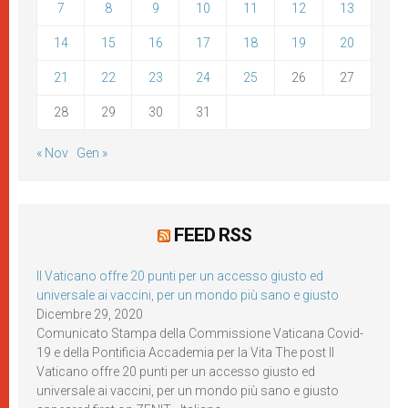
7
8
9
10
11
12
13
14
15
16
17
18
19
20
21
22
23
24
25
26
27
28
29
30
31
« Nov
Gen »
FEED RSS
Il Vaticano offre 20 punti per un accesso giusto ed
universale ai vaccini, per un mondo più sano e giusto
Dicembre 29, 2020
Comunicato Stampa della Commissione Vaticana Covid-
19 e della Pontificia Accademia per la Vita The post Il
Vaticano offre 20 punti per un accesso giusto ed
universale ai vaccini, per un mondo più sano e giusto