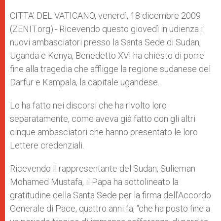
A
n
o
e
p
g
o
r
CITTA’ DEL VATICANO, venerdì, 18 dicembre 2009
p
e
k
(ZENIT.org).- Ricevendo questo giovedì in udienza i
r
nuovi ambasciatori presso la Santa Sede di Sudan,
Uganda e Kenya, Benedetto XVI ha chiesto di porre
fine alla tragedia che affligge la regione sudanese del
Darfur e Kampala, la capitale ugandese.
Lo ha fatto nei discorsi che ha rivolto loro
separatamente, come aveva già fatto con gli altri
cinque ambasciatori che hanno presentato le loro
Lettere credenziali.
Ricevendo il rappresentante del Sudan, Sulieman
Mohamed Mustafa, il Papa ha sottolineato la
gratitudine della Santa Sede per la firma dell’Accordo
Generale di Pace, quattro anni fa, “che ha posto fine a