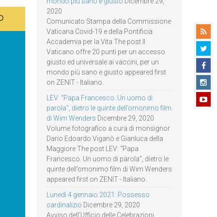
mondo più sano e giusto
Dicembre 29,
2020
Comunicato Stampa della Commissione
Vaticana Covid-19 e della Pontificia
Accademia per la Vita The post Il
Vaticano offre 20 punti per un accesso
giusto ed universale ai vaccini, per un
mondo più sano e giusto appeared first
on ZENIT - Italiano.
LEV: “Papa Francesco. Un uomo di
parola”, dietro le quinte dell’omonimo film
di Wim Wenders
Dicembre 29, 2020
Volume fotografico a cura di monsignor
Dario Edoardo Viganò e Gianluca della
Maggiore The post LEV: “Papa
Francesco. Un uomo di parola”, dietro le
quinte dell’omonimo film di Wim Wenders
appeared first on ZENIT - Italiano.
Lunedì 4 gennaio 2021: Possesso
cardinalizio
Dicembre 29, 2020
Avviso dell’Ufficio delle Celebrazioni