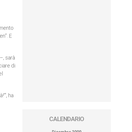
omento
en”. E
–, sarà
iare di
el
!'”, ha
CALENDARIO