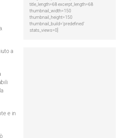
title_length=68 excerpt_length=68
thumbnail_width=150
thumbnail_height=150
thumbnail_build='predefined'
a.
stats_views=0]
iuto a
a
bili
la
te e in
uò