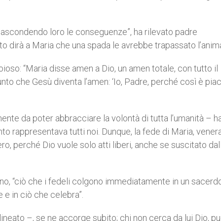
 nascondendo loro le conseguenze”, ha rilevato padre
 dirà a Maria che una spada le avrebbe trapassato l’anim
ioso: “Maria disse amen a Dio, un amen totale, con tutto il
punto che Gesù diventa l’amen: ‘Io, Padre, perché così è piac
mente da poter abbracciare la volontà di tutta l’umanità – h
 rappresentava tutti noi. Dunque, la fede di Maria, venera
ibero, perché Dio vuole solo atti liberi, anche se suscitato dal
ino, “ciò che i fedeli colgono immediatamente in un sacerdo
 e in ciò che celebra”.
ineato –, se ne accorge subito; chi non cerca da lui Dio, p