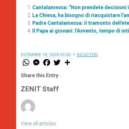
Cantalamessa: “Non prendete decisioni 
La Chiesa, ha bisogno di riacquistare l'an
Padre Cantalamessa: il tramonto dell'ete
Il Papa ai giovani: l'Avvento, tempo di in
DICEMBRE 18, 2009 00:00
DICASTERI
W
M
F
T
S
h
e
a
w
h
a
s
c
i
a
t
s
e
t
r
Share this Entry
s
e
b
t
e
A
n
o
e
p
g
o
r
ZENIT Staff
p
e
k
r
View all articles