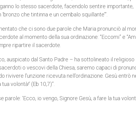
inganno lo stesso sacerdote, facendolo sentire importante,
un ‘bronzo che tintinna e un cembalo squillante’”.
rammentato che ci sono due parole che Maria pronunciò al m
acerdote al momento della sua ordinazione: “Eccomi” e “Am
pre ripartire il sacerdote.
co, auspicato dal Santo Padre – ha sottolineato il religioso 
 sacerdoti o vescovi della Chiesa, saremo capaci di pronunc
ndo rivivere l’unzione ricevuta nell’ordinazione. Gesù entrò n
tua volontà!’ (Eb 10,7)”.
 parole: ‘Ecco, io vengo, Signore Gesù, a fare la tua volontà