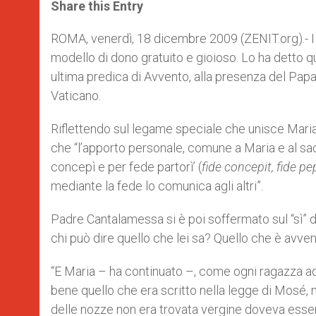
t
s
e
t
r
Share this Entry
s
e
b
t
e
A
n
o
e
p
g
o
r
ROMA, venerdì, 18 dicembre 2009 (ZENIT.org).- I s
p
e
k
modello di dono gratuito e gioioso. Lo ha detto 
r
ultima predica di Avvento, alla presenza del Papa
Vaticano.
Riflettendo sul legame speciale che unisce Maria e
che “l’apporto personale, comune a Maria e al sac
concepì e per fede partorì’ (
fide concepit, fide pe
mediante la fede lo comunica agli altri”.
Padre Cantalamessa si è poi soffermato sul “sì” di
chi può dire quello che lei sa? Quello che è avven
“E Maria – ha continuato –, come ogni ragazza ad
bene quello che era scritto nella legge di Mosé, 
delle nozze non era trovata vergine doveva essere