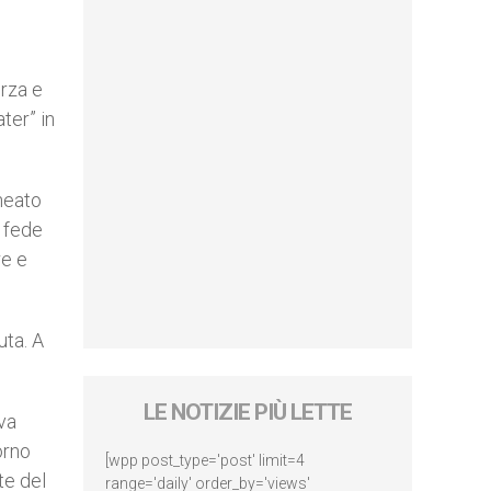
erza e
ter” in
ineato
r fede
re e
uta. A
LE NOTIZIE PIÙ LETTE
va
orno
[wpp post_type='post' limit=4
te del
range='daily' order_by='views'