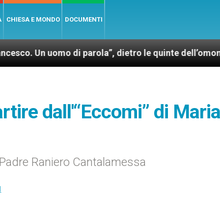
A
CHIESA E MONDO
DOCUMENTI
 uomo di parola”, dietro le quinte dell’omonimo film 
rtire dall'“Eccomi” di Mari
i Padre Raniero Cantalamessa
I