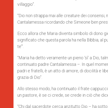
villaggio”.
“Dio non strappa mai alle creature dei consensi,
Cantalamessa ricordando che Simeone ben presto
Ecco allora che Maria diventa simbolo di dono gio
significato che questa parola ha nella Bibbia, al 
te’”.
“Maria ha detto veramente un pieno ‘sì’ a Dio, tal
continuato padre Cantalamessa –. In quel momento
padri e fratelli, è un atto di amore, di docilità e l
grazia di Dio”.
Allo stesso modo, ha continuato il frate cappucc
un pastore, è se ci crede, se crede in ciò che dice
“Chi dal sacerdote cerca anzitutto Dio – ha sottol