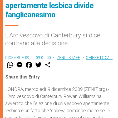
apertamente lesbica divide
l'anglicanesimo
L’Arcivescovo di Canterbury si dice
contrario alla decisione
DICEMBRE 09, 2009 00:00
ZENIT STAFF
CHIESE LOCALI
W
M
F
T
S
h
e
a
w
h
a
s
c
i
a
t
s
e
t
r
Share this Entry
s
e
b
t
e
A
n
o
e
p
g
o
r
LONDRA, mercoledì, 9 dicembre 2009 (ZENIT.org).-
p
e
k
L’Arcivescovo di Canterbury Rowan Williams ha
r
avvertito che l’elezione di un Vescovo apertamente
lesbica è un fatto che “solleva domande molto serie
non solo sulla Chiesa episcopale e nel suo posto