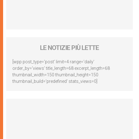
LE NOTIZIE PIÙ LETTE
[wpp post_type='post' limit=4 range='daily'
order_by='views' title_length=68 excerpt_length=68
thumbnail_width=150 thumbnail_height=150
thumbnail_build='predefined' stats_views=0]