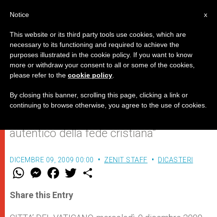
IT
Notice
x
This website or its third party tools use cookies, which are
necessary to its functioning and required to achieve the
purposes illustrated in the cookie policy. If you want to know
Il Papa saluta i rappresentanti
more or withdraw your consent to all or some of the cookies,
please refer to the
cookie policy
.
della tv cattolica francese “KTO”
By closing this banner, scrolling this page, clicking a link or
continuing to browse otherwise, you agree to the use of cookies.
E li incoraggia a mostrare “il volto
autentico della fede cristiana”
DICEMBRE 09, 2009 00:00
ZENIT STAFF
DICASTERI
W
M
F
T
S
h
e
a
w
h
a
s
c
i
a
t
s
e
t
r
Share this Entry
s
e
b
t
e
A
n
o
e
p
g
o
r