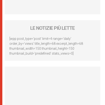
LE NOTIZIE PIÙ LETTE
[wpp post_type='post' limit=4 range='daily'
order_by='views' title_length=68 excerpt_length=68
thumbnail_width=150 thumbnail_height=150
thumbnail_build='predefined' stats_views=0]