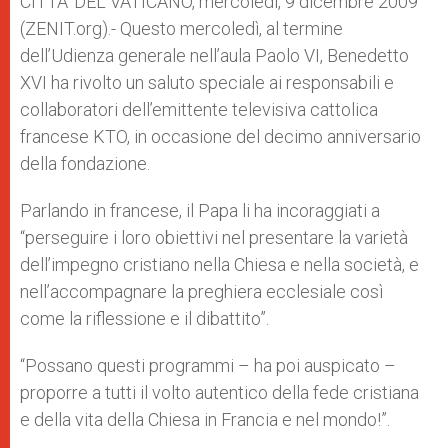
CITTA’ DEL VATICANO, mercoledì, 9 dicembre 2009
p
e
k
(ZENIT.org).- Questo mercoledì, al termine
r
dell’Udienza generale nell’aula Paolo VI, Benedetto
XVI ha rivolto un saluto speciale ai responsabili e
collaboratori dell’emittente televisiva cattolica
francese KTO, in occasione del decimo anniversario
della fondazione.
Parlando in francese, il Papa li ha incoraggiati a
“perseguire i loro obiettivi nel presentare la varietà
dell’impegno cristiano nella Chiesa e nella società, e
nell’accompagnare la preghiera ecclesiale così
come la riflessione e il dibattito”.
“Possano questi programmi – ha poi auspicato –
proporre a tutti il volto autentico della fede cristiana
e della vita della Chiesa in Francia e nel mondo!”.