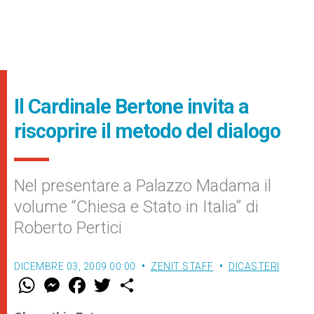
Il Cardinale Bertone invita a
riscoprire il metodo del dialogo
Nel presentare a Palazzo Madama il
volume “Chiesa e Stato in Italia” di
Roberto Pertici
DICEMBRE 03, 2009 00:00
ZENIT STAFF
DICASTERI
W
M
F
T
S
h
e
a
w
h
a
s
c
i
a
t
s
e
t
r