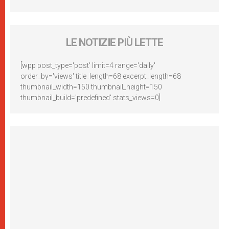
LE NOTIZIE PIÙ LETTE
[wpp post_type='post' limit=4 range='daily'
order_by='views' title_length=68 excerpt_length=68
thumbnail_width=150 thumbnail_height=150
thumbnail_build='predefined' stats_views=0]