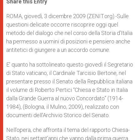
Share this Entry
s
e
b
t
e
A
n
o
e
p
g
o
r
ROMA, giovedì, 3 dicembre 2009 (ZENIT.org).-Sulle
p
e
k
questioni delicate occorre riscoprire oggi quel
r
metodo del dialogo che nel corso della Storia d’Italia
ha permesso a uomini di posizioni e pensiero anche
antitetici di giungere a un accordo comune.
E’ quanto ha sottolineato questo giovedì il Segretario
di Stato vaticano, il Cardinale Tarcisio Bertone, nel
presentare presso il Senato della Repubblica italiana
il volume di Roberto Pertici “Chiesa e Stato in Italia
dalla Grande Guerra al nuovo Concordato” (1914-
1984), (Bologna, il Mulino, 2009), realizzato con
documenti dell’Archivio Storico del Senato.
Nell’opera, che affronta il tema del rapporto Chiesa-
Stato, nei settant’anni che vanno dalla prima guerra