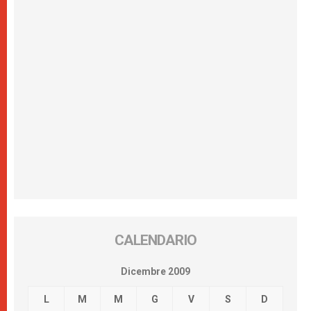
CALENDARIO
Dicembre 2009
L
M
M
G
V
S
D