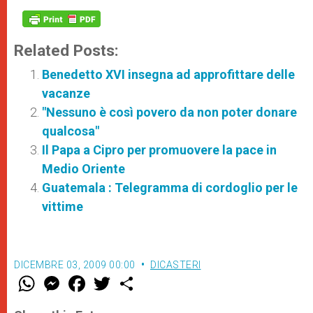
Related Posts:
Benedetto XVI insegna ad approfittare delle
vacanze
"Nessuno è così povero da non poter donare
qualcosa"
Il Papa a Cipro per promuovere la pace in
Medio Oriente
Guatemala : Telegramma di cordoglio per le
vittime
DICEMBRE 03, 2009 00:00
DICASTERI
W
M
F
T
S
h
e
a
w
h
a
s
c
i
a
t
s
e
t
r