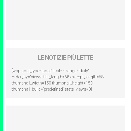
LE NOTIZIE PIÙ LETTE
[wpp post_type='post' limit=4 range='daily'
order_by='views' title_length=68 excerpt_length=68
thumbnail_width=150 thumbnail_height=150
thumbnail_build='predefined' stats_views=0]