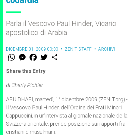
codardia
Parla il Vescovo Paul Hinder, Vicario
apostolico di Arabia
DICEMBRE 01, 2009 00:00
ZENIT STAFF
ARCHIVI
W
M
F
T
S
h
e
a
w
h
a
s
c
i
a
t
s
e
t
r
Share this Entry
s
e
b
t
e
A
n
o
e
p
g
o
r
di Charly Pichler
p
e
k
r
ABU DHABI, martedì, 1° dicembre 2009 (ZENIT.org).-
Il Vescovo Paul Hinder, dell’Ordine dei Frati Minori
Cappuccini, in un’intervista al giornale nazionale della
Svizzera orientale, prende posizione sui rapporti fra
cristiani e musulmani.