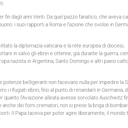
i.
er fin dagli anni Venti. Da quel pazzo fanatico, che aveva c
 buono: i suoi rapporti a Roma e l’azione che svolse in Germ
tato la diplomazia vaticana e la rete europea di diocesi,
portare in salvo gli ebrei e ottenne, già durante la guerra, cen
Europa nazista in Argentina, Santo Domingo e altri paesi catto
 potenze belligeranti non facevano nulla per impedire la 
ro i rifugiati ebrei, fino al punto di rimandarli in Germania, 
r quanto l’Aviazione alleata avesse sorvolato Auschwitz fi
e anche dei forni crematori, non si prese la briga di bombar
asporti. Il Papa taceva per poter agire liberamente, il mondo