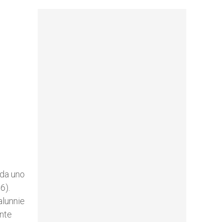
 da uno
6).
alunnie
onte