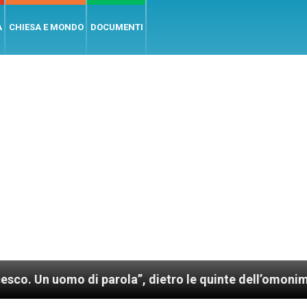
A
CHIESA E MONDO
DOCUMENTI
 di parola”, dietro le quinte dell’omonimo film di Wi