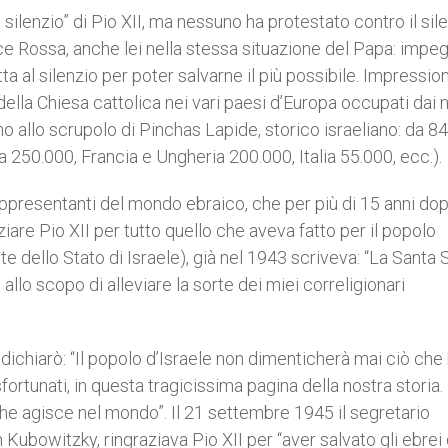
silenzio” di Pio XII, ma nessuno ha protestato contro il sile
ce Rossa, anche lei nella stessa situazione del Papa: impe
a al silenzio per poter salvarne il più possibile. Impression
ella Chiesa cattolica nei vari paesi d’Europa occupati dai n
 allo scrupolo di Pinchas Lapide, storico israeliano: da 8
 250.000, Francia e Ungheria 200.000, Italia 55.000, ecc.).
appresentanti del mondo ebraico, che per più di 15 anni do
iare Pio XII per tutto quello che aveva fatto per il popolo
 dello Stato di Israele), già nel 1943 scriveva: “La Santa
 allo scopo di alleviare la sorte dei miei correligionari
, dichiarò: “Il popolo d’Israele non dimenticherà mai ciò che
 sfortunati, in questa tragicissima pagina della nostra storia.
he agisce nel mondo”. Il 21 settembre 1945 il segretario
ubowitzky, ringraziava Pio XII per “aver salvato gli ebrei 