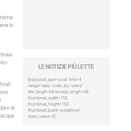
arisma
ania lo
tinaia
lici
LE NOTIZIE PIÙ LETTE
[wpp post_type='post' limit=4
Shoah.
range='daily' order_by='views'
dove
title_length=68 excerpt_length=68
thumbnail_width=150
n
thumbnail_height=150
dare le
thumbnail_build='predefined'
 tacque
stats_views=0]