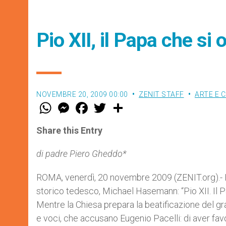
Pio XII, il Papa che si 
NOVEMBRE 20, 2009 00:00
ZENIT STAFF
ARTE E 
W
M
F
T
S
h
e
a
w
h
a
s
c
i
a
t
s
e
t
r
Share this Entry
s
e
b
t
e
A
n
o
e
p
g
o
r
di padre Piero Gheddo*
p
e
k
r
ROMA, venerdì, 20 novembre 2009 (ZENIT.org).- Ho 
storico tedesco, Michael Hasemann: “Pio XII. Il P
Mentre la Chiesa prepara la beatificazione del gr
e voci, che accusano Eugenio Pacelli: di aver favor