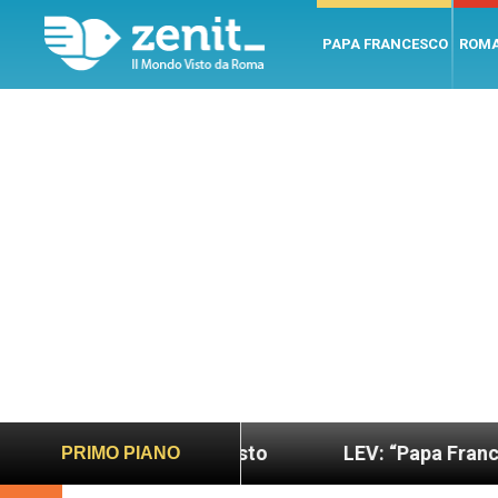
PAPA FRANCESCO
ROM
iù sano e giusto
LEV: “Papa Francesco. Un uomo
PRIMO PIANO