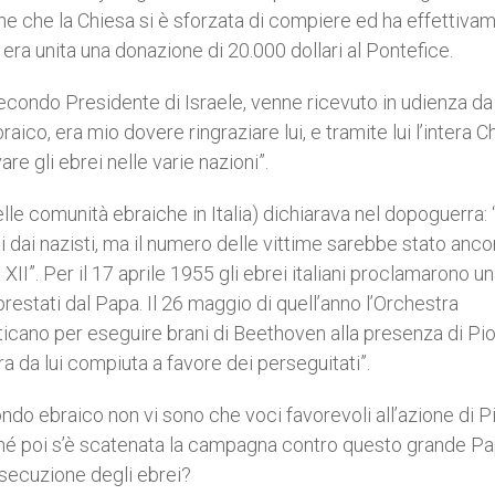
bene che la Chiesa si è sforzata di compiere ed ha effettiva
era unita una donazione di 20.000 dollari al Pontefice.
secondo Presidente di Israele, venne ricevuto in udienza da
raico, era mio dovere ringraziare lui, e tramite lui l’intera C
re gli ebrei nelle varie nazioni”.
lle comunità ebraiche in Italia) dichiarava nel dopoguerra: 
ti dai nazisti, ma il numero delle vittime sarebbe stato anco
XII”. Per il 17 aprile 1955 gli ebrei italiani proclamarono u
prestati dal Papa. Il 26 maggio di quell’anno l’Orchestra
icano per eseguire brani di Beethoven alla presenza di Pio X
ra da lui compiuta a favore dei perseguitati”.
ondo ebraico non vi sono che voci favorevoli all’azione di Pi
rché poi s’è scatenata la campagna contro questo grande Pa
secuzione degli ebrei?