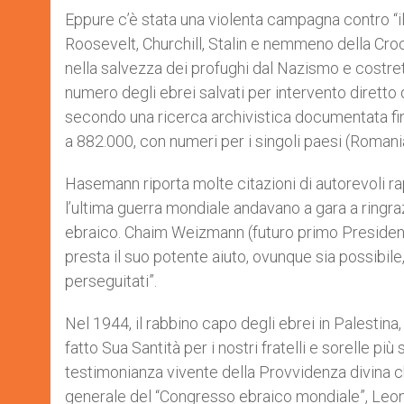
Eppure c’è stata una violenta campagna contro “il 
Roosevelt, Churchill, Stalin e nemmeno della Cro
nella salvezza dei profughi dal Nazismo e costrett
numero degli ebrei salvati per intervento diretto d
secondo una ricerca archivistica documentata fino
a 882.000, con numeri per i singoli paesi (Romania
Hasemann riporta molte citazioni di autorevoli r
l’ultima guerra mondiale andavano a gara a ringraz
ebraico. Chaim Weizmann (futuro primo Presidente
presta il suo potente aiuto, ovunque sia possibile,
perseguitati”.
Nel 1944, il rabbino capo degli ebrei in Palestina
fatto Sua Santità per i nostri fratelli e sorelle più
testimonianza vivente della Provvidenza divina c
generale del “Congresso ebraico mondiale”, Leon K