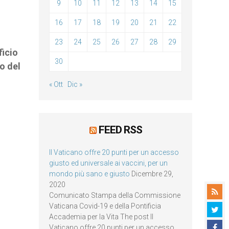
9
10
11
12
13
14
15
16
17
18
19
20
21
22
23
24
25
26
27
28
29
ficio
30
o del
« Ott
Dic »
FEED RSS
Il Vaticano offre 20 punti per un accesso
giusto ed universale ai vaccini, per un
mondo più sano e giusto
Dicembre 29,
2020
Comunicato Stampa della Commissione
Vaticana Covid-19 e della Pontificia
Accademia per la Vita The post Il
Vaticano offre 20 punti per un accesso