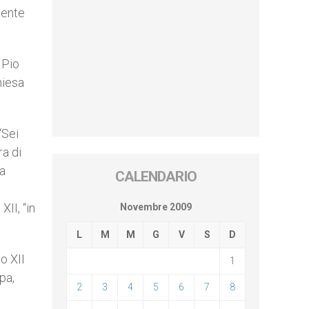
mente
 Pio
hiesa
“Sei
ra di
na
CALENDARIO
II, “in
Novembre 2009
L
M
M
G
V
S
D
o XII
1
pa,
2
3
4
5
6
7
8