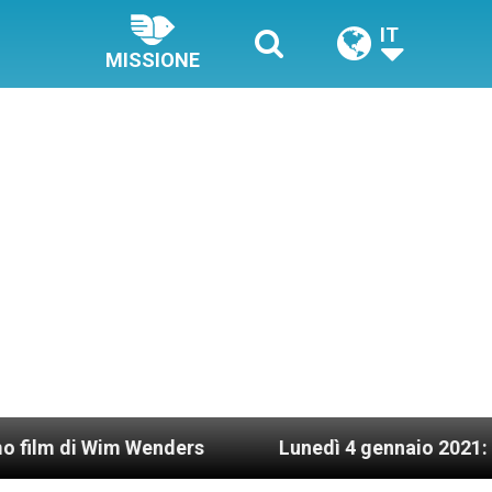
IT
MISSIONE
m Wenders
Lunedì 4 gennaio 2021: Possesso car