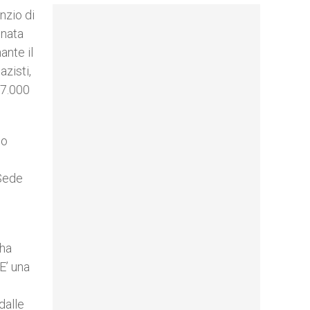
nzio di
gnata
ante il
azisti,
47.000
po
 Sede
 ha
 E’ una
dalle