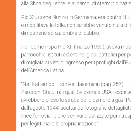
alla Shoa degli ebrei e ai campi di sterminio nazist
Pio XII, come Nunzio in Germania, era contro Hitl
e mobilitava le folle, non sarebbe venuto nulla di
dimostrano senza ombra di dubbio.
Poi, come Papa Pio XII (marzo 1939), aveva mobili
parrocchie, istituti ed enti religiosi cattolici per 
di migliaia di visti d’ingresso per i profughi dall’
dell’America Latina.
“Nel frattempo – scrive Hasemann (pag. 257) – le
Parecchi Stati, fra i quali Svizzera e USA, respinse
avrebbero preso la strada delle camere a gas! Pe
dall’agosto 1944, scattando fotografie dettagliat
linee ferroviarie che venivano utilizzate per i tr
per legittimare la propria inazione”.