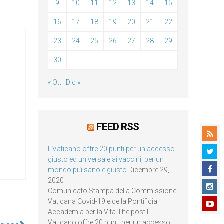
9
10
11
12
13
14
15
16
17
18
19
20
21
22
23
24
25
26
27
28
29
30
« Ott
Dic »
FEED RSS
Il Vaticano offre 20 punti per un accesso
giusto ed universale ai vaccini, per un
mondo più sano e giusto
Dicembre 29,
2020
Comunicato Stampa della Commissione
Vaticana Covid-19 e della Pontificia
Accademia per la Vita The post Il
Vaticano offre 20 punti per un accesso