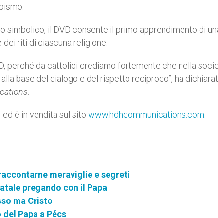
toismo.
ipo simbolico, il DVD consente il primo apprendimento di un
dei riti di ciascuna religione.
, perché da cattolici crediamo fortemente che nella socie
 alla base del dialogo e del rispetto reciproco”, ha dichiara
ations
.
o ed è in vendita sul sito
www.hdhcommunications.com
.
 raccontarne meraviglie e segreti
Natale pregando con il Papa
esso ma Cristo
o del Papa a Pécs