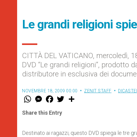
Le grandi religioni spi
CITTÀ DEL VATICANO, mercoledì, 18 n
DVD “Le grandi religioni”, prodotto 
distributore in esclusiva dei docume
NOVEMBRE 18, 2009 00:00
ZENIT STAFF
DICASTE
W
M
F
T
S
h
e
a
w
h
a
s
c
i
a
t
s
e
t
r
Share this Entry
s
e
b
t
e
A
n
o
e
p
g
o
r
p
e
k
Destinato ai ragazzi, questo DVD spiega le tre gr
r