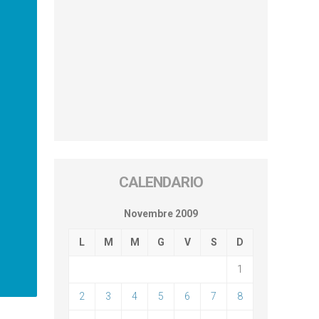
CALENDARIO
Novembre 2009
L
M
M
G
V
S
D
1
2
3
4
5
6
7
8