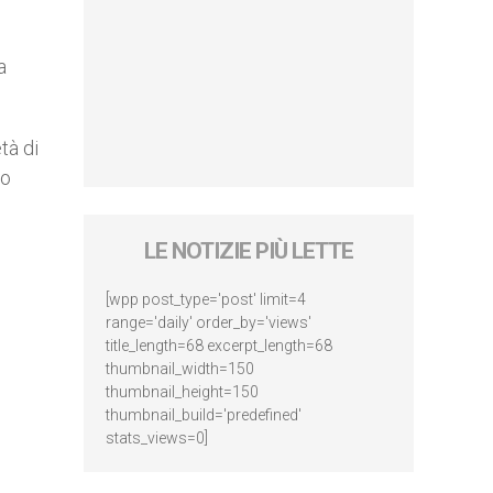
a
tà di
to
LE NOTIZIE PIÙ LETTE
[wpp post_type='post' limit=4
range='daily' order_by='views'
title_length=68 excerpt_length=68
thumbnail_width=150
thumbnail_height=150
thumbnail_build='predefined'
stats_views=0]