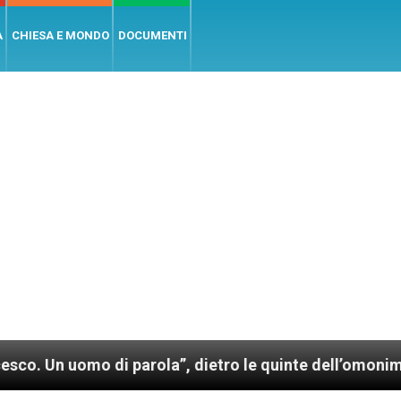
A
CHIESA E MONDO
DOCUMENTI
mo di parola”, dietro le quinte dell’omonimo film di 