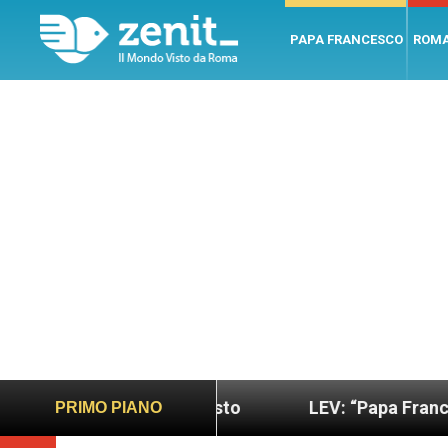
PAPA FRANCESCO
ROM
 più sano e giusto
LEV: “Papa Francesco. Un uo
PRIMO PIANO