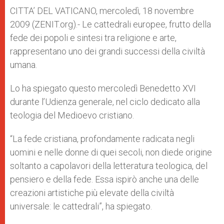
A
n
o
e
p
g
o
r
CITTA’ DEL VATICANO, mercoledì, 18 novembre
p
e
k
2009 (ZENIT.org).- Le cattedrali europee, frutto della
r
fede dei popoli e sintesi tra religione e arte,
rappresentano uno dei grandi successi della civiltà
umana.
Lo ha spiegato questo mercoledì Benedetto XVI
durante l’Udienza generale, nel ciclo dedicato alla
teologia del Medioevo cristiano.
“La fede cristiana, profondamente radicata negli
uomini e nelle donne di quei secoli, non diede origine
soltanto a capolavori della letteratura teologica, del
pensiero e della fede. Essa ispirò anche una delle
creazioni artistiche più elevate della civiltà
universale: le cattedrali”, ha spiegato.