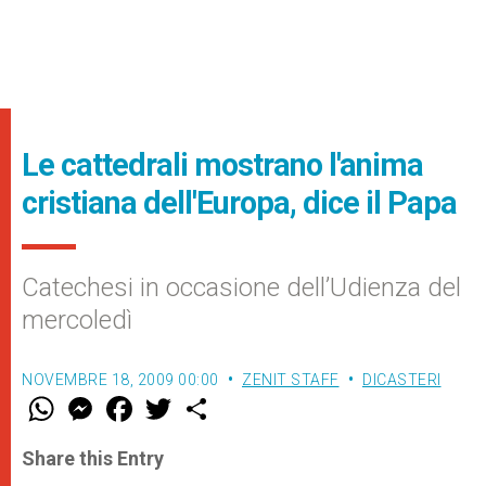
Le cattedrali mostrano l'anima
cristiana dell'Europa, dice il Papa
Catechesi in occasione dell’Udienza del
mercoledì
NOVEMBRE 18, 2009 00:00
ZENIT STAFF
DICASTERI
W
M
F
T
S
h
e
a
w
h
a
s
c
i
a
t
s
e
t
r
Share this Entry
s
e
b
t
e