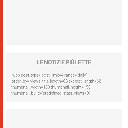
LE NOTIZIE PIÙ LETTE
[wpp post_type='post' limit=4 range='daily'
order_by='views' title_length=68 excerpt_length=68
thumbnail_width=150 thumbnail_height=150
thumbnail_build='predefined' stats_views=0]