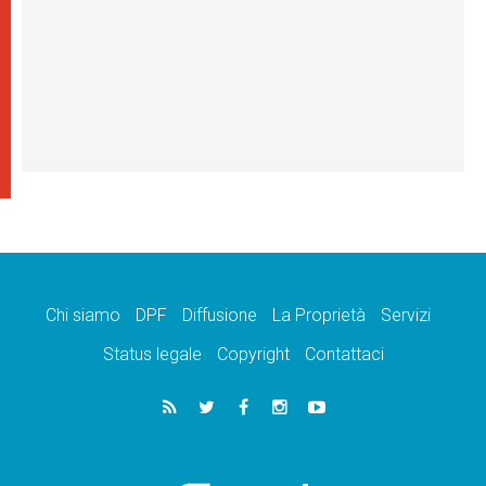
Chi siamo
DPF
Diffusione
La Proprietà
Servizi
Status legale
Copyright
Contattaci