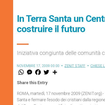
In Terra Santa un Centr
costruire il futuro
Iniziativa congiunta delle comunità c
NOVEMBRE 17, 2009 00:00
ZENIT STAFF
CHIESE 
W
M
F
T
S
h
e
a
w
h
a
s
c
i
a
t
s
e
t
r
Share this Entry
s
e
b
t
e
A
n
o
e
p
g
o
r
ROMA, martedì, 17 novembre 2009 (ZENIT.org).- Per
p
e
k
Santa e fermare l’esodo dei cristiani dalla regio
r