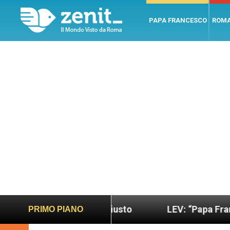
PAPA FRANCESCO
ROM
do più sano e giusto
LEV: “Papa Francesco. Un u
PRIMO PIANO