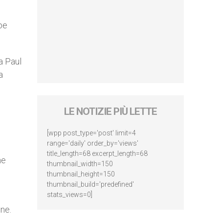
bbe
a Paul
a
LE NOTIZIE PIÙ LETTE
[wpp post_type='post' limit=4
range='daily' order_by='views'
title_length=68 excerpt_length=68
ne
thumbnail_width=150
thumbnail_height=150
thumbnail_build='predefined'
stats_views=0]
one.