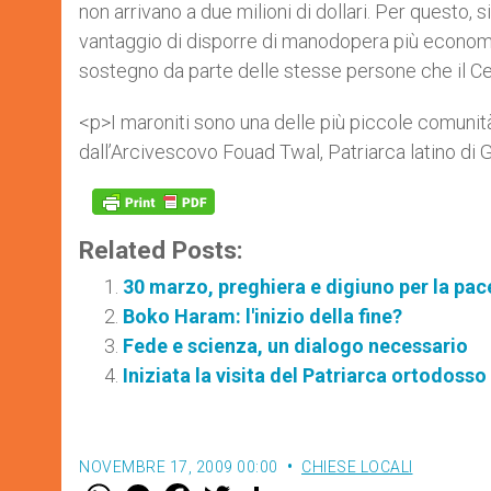
non arrivano a due milioni di dollari. Per questo,
vantaggio di disporre di manodopera più economic
sostegno da parte delle stesse persone che il Cen
<p>I maroniti sono una delle più piccole comunit
dall’Arcivescovo Fouad Twal, Patriarca latino di G
Related Posts:
30 marzo, preghiera e digiuno per la pa
Boko Haram: l'inizio della fine?
Fede e scienza, un dialogo necessario
Iniziata la visita del Patriarca ortodosso K
NOVEMBRE 17, 2009 00:00
CHIESE LOCALI
W
M
F
T
S