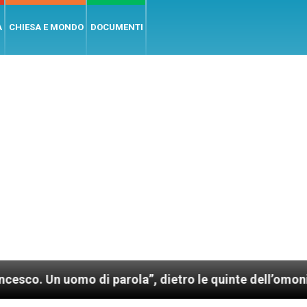
A
CHIESA E MONDO
DOCUMENTI
omo di parola”, dietro le quinte dell’omonimo film di