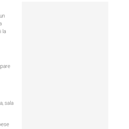
 un
a
 la
ppare
a, sala
spese