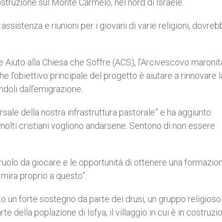
costruzione sul Monte Carmelo, nel nord di Israele.
i assistenza e riunioni per i giovani di varie religioni, dovre
le Aiuto alla Chiesa che Soffre (ACS), l’Arcivescovo maronit
e l’obiettivo principale del progetto è aiutare a rinnovare l
endoli dall’emigrazione.
rsale della nostra infrastruttura pastorale” e ha aggiunto:
olti cristiani vogliono andarsene. Sentono di non essere
uolo da giocare e le opportunità di ottenere una formazio
 mira proprio a questo”.
to un forte sostegno da parte dei drusi, un gruppo religioso
e della poplazione di Isfya, il villaggio in cui è in costruzi