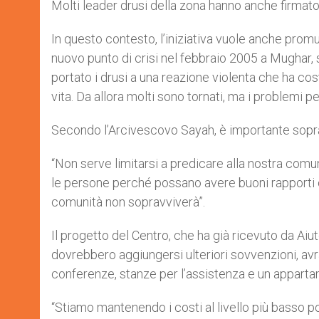
Molti leader drusi della zona hanno anche firmat
In questo contesto, l’iniziativa vuole anche promu
nuovo punto di crisi nel febbraio 2005 a Mughar, 
portato i drusi a una reazione violenta che ha cos
vita. Da allora molti sono tornati, ma i problemi 
Secondo l’Arcivescovo Sayah, è importante sopratt
“Non serve limitarsi a predicare alla nostra comu
le persone perché possano avere buoni rapporti con
comunità non sopravviverà”.
Il progetto del Centro, che ha già ricevuto da Ai
dovrebbero aggiungersi ulteriori sovvenzioni, avrà
conferenze, stanze per l’assistenza e un apparta
“Stiamo mantenendo i costi al livello più basso po