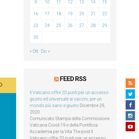
9
10
11
12
13
14
15
16
17
18
19
20
21
22
23
24
25
26
27
28
29
30
« Ott
Dic »
FEED RSS
Il Vaticano offre 20 punti per un accesso
giusto ed universale ai vaccini, per un
mondo più sano e giusto
Dicembre 29,
2020
Comunicato Stampa della Commissione
Vaticana Covid-19 e della Pontificia
Accademia per la Vita The post Il
Vaticano offre 20 punti per un accesso