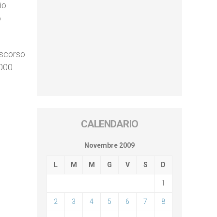
io
o
 scorso
000.
CALENDARIO
Novembre 2009
L
M
M
G
V
S
D
1
2
3
4
5
6
7
8