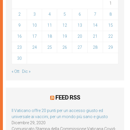
1
2
3
4
5
6
7
8
9
10
11
12
13
14
15
16
17
18
19
20
21
22
23
24
25
26
27
28
29
30
« Ott
Dic »
FEED RSS
Il Vaticano offre 20 punti per un accesso giusto ed
universale ai vaccini, per un mondo più sano e giusto
Dicembre 29, 2020
Comunicato Stampa della Commissione Vaticana Covid-