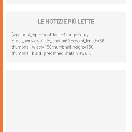
LE NOTIZIE PIÙ LETTE
[wpp post_type='post' limit=4 range='daily'
order_by='views' title_length=68 excerpt_length=68
thumbnail_width=150 thumbnail_height=150
thumbnail_build='predefined' stats_views=0]