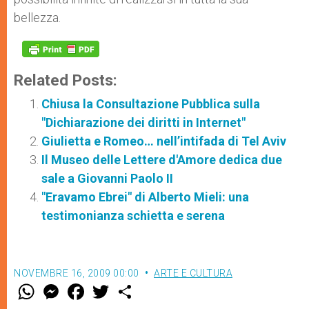
bellezza.
Related Posts:
Chiusa la Consultazione Pubblica sulla
"Dichiarazione dei diritti in Internet"
Giulietta e Romeo… nell’intifada di Tel Aviv
Il Museo delle Lettere d'Amore dedica due
sale a Giovanni Paolo II
"Eravamo Ebrei" di Alberto Mieli: una
testimonianza schietta e serena
NOVEMBRE 16, 2009 00:00
ARTE E CULTURA
W
M
F
T
S
h
e
a
w
h
a
s
c
i
a