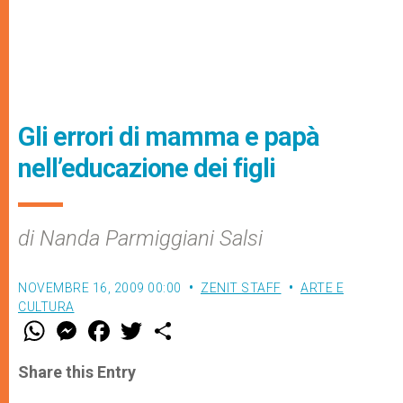
Gli errori di mamma e papà
nell’educazione dei figli
di Nanda Parmiggiani Salsi
NOVEMBRE 16, 2009 00:00
ZENIT STAFF
ARTE E
CULTURA
W
M
F
T
S
h
e
a
w
h
a
s
c
i
a
t
s
e
t
r
Share this Entry
s
e
b
t
e
A
n
o
e