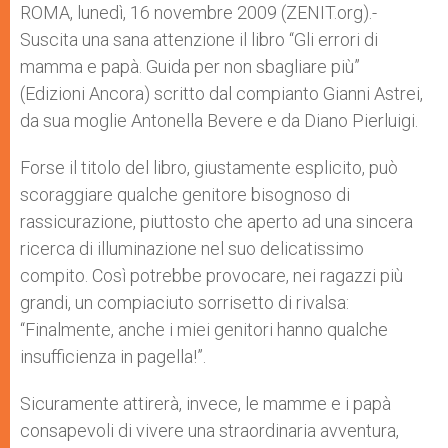
p
g
o
r
ROMA, lunedì, 16 novembre 2009 (ZENIT.org).-
p
e
k
Suscita una sana attenzione il libro “Gli errori di
r
mamma e papà. Guida per non sbagliare più”
(Edizioni Ancora) scritto dal compianto Gianni Astrei,
da sua moglie Antonella Bevere e da Diano Pierluigi.
Forse il titolo del libro, giustamente esplicito, può
scoraggiare qualche genitore bisognoso di
rassicurazione, piuttosto che aperto ad una sincera
ricerca di illuminazione nel suo delicatissimo
compito. Così potrebbe provocare, nei ragazzi più
grandi, un compiaciuto sorrisetto di rivalsa:
“Finalmente, anche i miei genitori hanno qualche
insufficienza in pagella!”.
Sicuramente attirerà, invece, le mamme e i papà
consapevoli di vivere una straordinaria avventura,