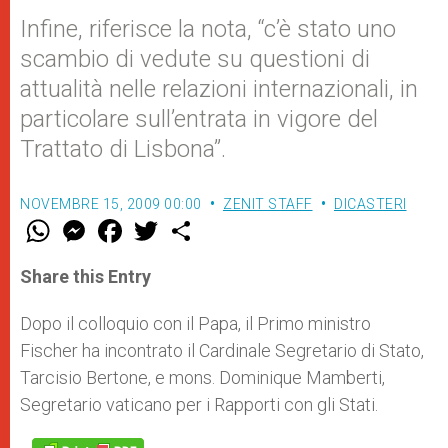
Infine, riferisce la nota, “c’è stato uno
scambio di vedute su questioni di
attualità nelle relazioni internazionali, in
particolare sull’entrata in vigore del
Trattato di Lisbona”.
NOVEMBRE 15, 2009 00:00
ZENIT STAFF
DICASTERI
W
M
F
T
S
h
e
a
w
h
a
s
c
i
a
t
s
e
t
r
Share this Entry
s
e
b
t
e
A
n
o
e
p
g
o
r
Dopo il colloquio con il Papa, il Primo ministro
p
e
k
Fischer ha incontrato il Cardinale Segretario di Stato,
r
Tarcisio Bertone, e mons. Dominique Mamberti,
Segretario vaticano per i Rapporti con gli Stati.