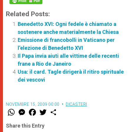
Related Posts:
Benedetto XVI: Ogni fedele è chiamato a
sostenere anche materialmente la Chiesa
Emissione di francobolli in Vaticano per
l’elezione di Benedetto XVI
Il Papa invia aiuti alle vittime delle recenti
frane a Rio de Janeiro
Usa: il card. Tagle dirigerà il ritiro spirituale
dei vescovi
NOVEMBRE 15, 2009 00:00
DICASTERI
W
M
F
T
S
h
e
a
w
h
a
s
c
i
a
t
s
e
t
r
Share this Entry
s
e
b
t
e