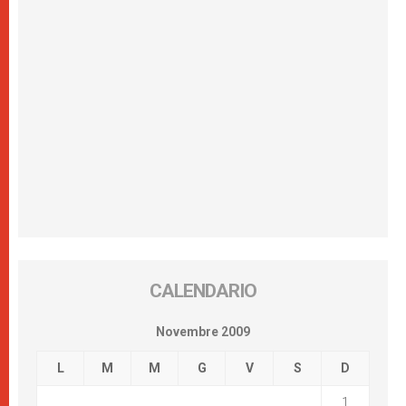
CALENDARIO
Novembre 2009
L
M
M
G
V
S
D
1