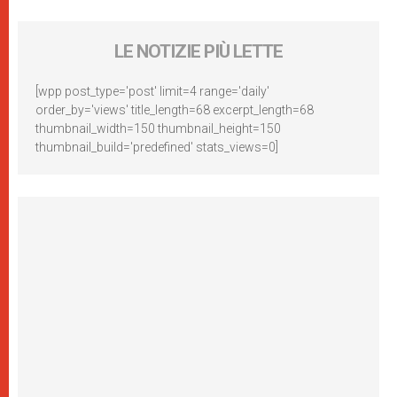
LE NOTIZIE PIÙ LETTE
[wpp post_type='post' limit=4 range='daily'
order_by='views' title_length=68 excerpt_length=68
thumbnail_width=150 thumbnail_height=150
thumbnail_build='predefined' stats_views=0]