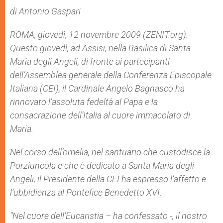
A
n
o
e
p
g
o
r
di Antonio Gaspari
p
e
k
r
ROMA, giovedì, 12 novembre 2009 (ZENIT.org).-
Questo giovedì, ad Assisi, nella Basilica di Santa
Maria degli Angeli, di fronte ai partecipanti
dell’Assemblea generale della Conferenza Episcopale
Italiana (CEI), il Cardinale Angelo Bagnasco ha
rinnovato l’assoluta fedeltà al Papa e la
consacrazione dell’Italia al cuore immacolato di
Maria.
Nel corso dell’omelia, nel santuario che custodisce la
Porziuncola e che è dedicato a Santa Maria degli
Angeli, il Presidente della CEI ha espresso l’affetto e
l’ubbidienza al Pontefice Benedetto XVI.
“Nel cuore dell’Eucaristia – ha confessato -, il nostro