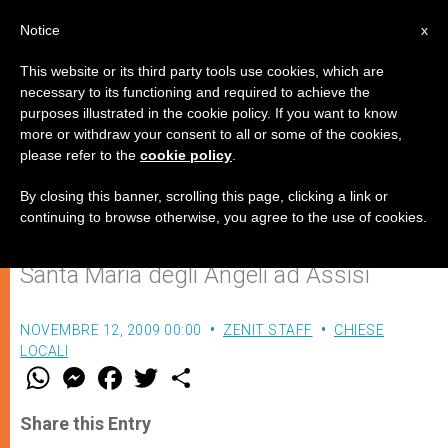
IT
Notice
x
This website or its third party tools use cookies, which are
necessary to its functioning and required to achieve the
purposes illustrated in the cookie policy. If you want to know
Il Cardinale Bagnasco rinnova la
more or withdraw your consent to all or some of the cookies,
please refer to the
cookie policy
.
consacrazione dell’Italia a Maria
By closing this banner, scrolling this page, clicking a link or
continuing to browse otherwise, you agree to the use of cookies.
Nel celebrare la Messa nella Basilica di
Santa Maria degli Angeli ad Assisi
NOVEMBRE 12, 2009 00:00
ZENIT STAFF
CHIESE
LOCALI
W
M
F
T
S
h
e
a
w
h
a
s
c
i
a
t
s
e
t
r
Share this Entry
s
e
b
t
e