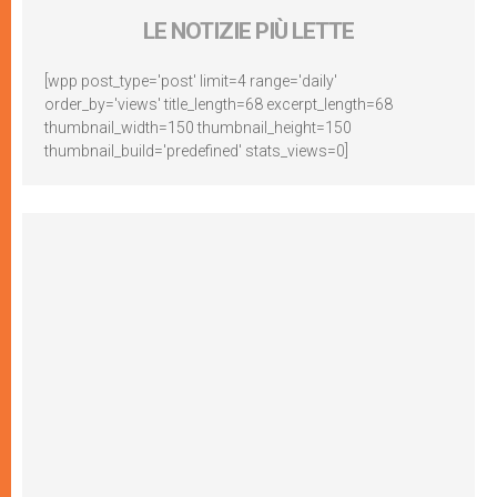
LE NOTIZIE PIÙ LETTE
[wpp post_type='post' limit=4 range='daily'
order_by='views' title_length=68 excerpt_length=68
thumbnail_width=150 thumbnail_height=150
thumbnail_build='predefined' stats_views=0]