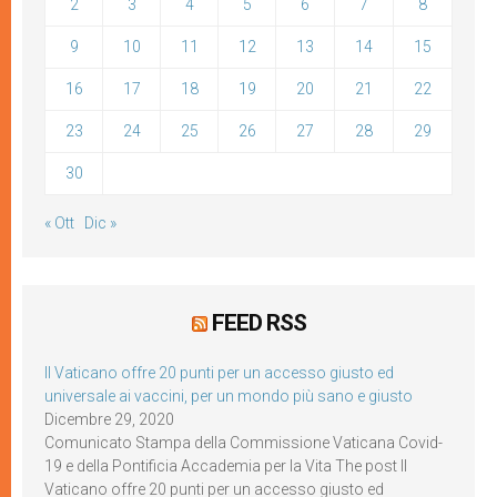
2
3
4
5
6
7
8
9
10
11
12
13
14
15
16
17
18
19
20
21
22
23
24
25
26
27
28
29
30
« Ott
Dic »
FEED RSS
Il Vaticano offre 20 punti per un accesso giusto ed
universale ai vaccini, per un mondo più sano e giusto
Dicembre 29, 2020
Comunicato Stampa della Commissione Vaticana Covid-
19 e della Pontificia Accademia per la Vita The post Il
Vaticano offre 20 punti per un accesso giusto ed