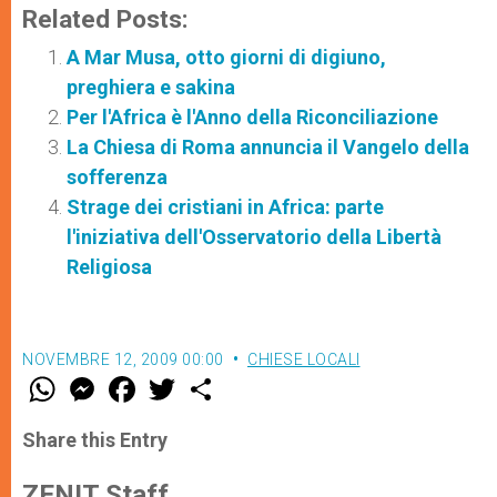
Related Posts:
A Mar Musa, otto giorni di digiuno,
preghiera e sakina
Per l'Africa è l'Anno della Riconciliazione
La Chiesa di Roma annuncia il Vangelo della
sofferenza
Strage dei cristiani in Africa: parte
l'iniziativa dell'Osservatorio della Libertà
Religiosa
NOVEMBRE 12, 2009 00:00
CHIESE LOCALI
W
M
F
T
S
h
e
a
w
h
a
s
c
i
a
t
s
e
t
r
Share this Entry
s
e
b
t
e
A
n
o
e
p
g
o
r
ZENIT Staff