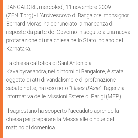
A
n
o
e
p
g
o
r
BANGALORE, mercoledì, 11 novembre 2009
p
e
k
(ZENIT.org).- L’Arcivescovo di Bangalore, monsignor
r
Bernard Moras, ha denunciato la mancanza di
risposte da parte del Governo in seguito a una nuova
profanazione di una chiesa nello Stato indiano del
Karnataka.
La chiesa cattolica di Sant’Antonio a
Kavalbyrasandra, nei dintorni di Bangalore, è stata
oggetto di atti di vandalismo e di profanazione
sabato notte, ha reso noto “
Elises d’Asie
”, l’agenzia
informativa delle Missioni Estere di Parigi (MEP).
Il sagrestano ha scoperto l’accaduto aprendo la
chiesa per preparare la Messa alle cinque del
mattino di domenica.