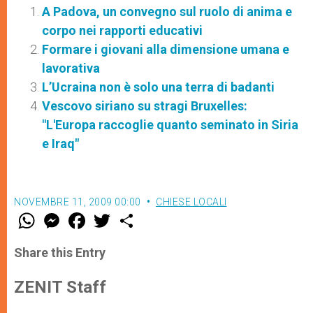
A Padova, un convegno sul ruolo di anima e
corpo nei rapporti educativi
Formare i giovani alla dimensione umana e
lavorativa
L’Ucraina non è solo una terra di badanti
Vescovo siriano su stragi Bruxelles:
"L'Europa raccoglie quanto seminato in Siria
e Iraq"
NOVEMBRE 11, 2009 00:00
CHIESE LOCALI
W
M
F
T
S
h
e
a
w
h
a
s
c
i
a
t
s
e
t
r
Share this Entry
s
e
b
t
e
A
n
o
e
p
g
o
r
ZENIT Staff
p
e
k
r