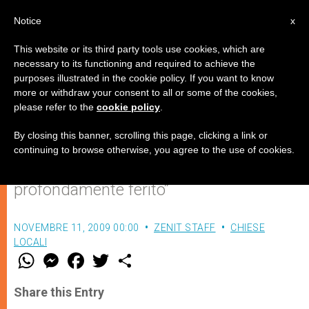
IT
Notice
x
This website or its third party tools use cookies, which are
necessary to its functioning and required to achieve the
purposes illustrated in the cookie policy. If you want to know
India: nuova profanazione di una
more or withdraw your consent to all or some of the cookies,
please refer to the
cookie policy
.
chiesa
By closing this banner, scrolling this page, clicking a link or
continuing to browse otherwise, you agree to the use of cookies.
L’Arcivescovo di Bangalore: “Sono
profondamente ferito”
NOVEMBRE 11, 2009 00:00
ZENIT STAFF
CHIESE
LOCALI
W
M
F
T
S
h
e
a
w
h
a
s
c
i
a
t
s
e
t
r
Share this Entry
s
e
b
t
e