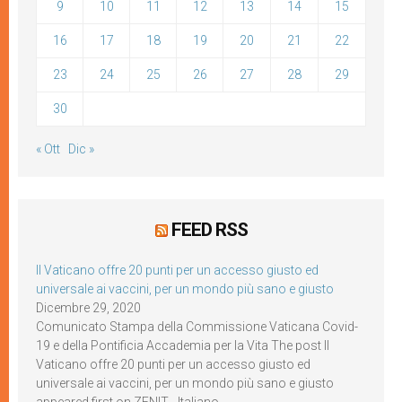
9
10
11
12
13
14
15
16
17
18
19
20
21
22
23
24
25
26
27
28
29
30
« Ott
Dic »
FEED RSS
Il Vaticano offre 20 punti per un accesso giusto ed
universale ai vaccini, per un mondo più sano e giusto
Dicembre 29, 2020
Comunicato Stampa della Commissione Vaticana Covid-
19 e della Pontificia Accademia per la Vita The post Il
Vaticano offre 20 punti per un accesso giusto ed
universale ai vaccini, per un mondo più sano e giusto