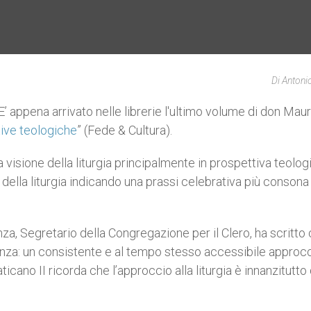
Di Antoni
 appena arrivato nelle librerie l'ultimo volume di don Mau
ttive teologiche
” (Fede & Cultura).
na visione della liturgia principalmente in prospettiva teolog
ella liturgia indicando una prassi celebrativa più consona 
a, Segretario della Congregazione per il Clero, ha scritto
sigenza: un consistente e al tempo stesso accessibile approc
ticano II ricorda che l’approccio alla liturgia è innanzitutto 