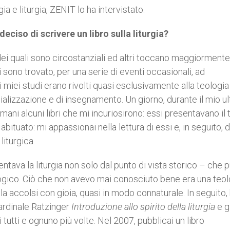
a e liturgia, ZENIT lo ha intervistato.
eciso di scrivere un libro sulla liturgia?
 dei quali sono circostanziali ed altri toccano maggiormente 
i sono trovato, per una serie di eventi occasionali, ad
 i miei studi erano rivolti quasi esclusivamente alla teologia
alizzazione e di insegnamento. Un giorno, durante il mio u
 mani alcuni libri che mi incuriosirono: essi presentavano il
bituato: mi appassionai nella lettura di essi e, in seguito, di
liturgica.
entava la liturgia non solo dal punto di vista storico – che 
ogico. Ciò che non avevo mai conosciuto bene era una teol
 la accolsi con gioia, quasi in modo connaturale. In seguito,
 cardinale Ratzinger
Introduzione allo spirito della liturgia
e gl
ti tutti e ognuno più volte. Nel 2007, pubblicai un libro