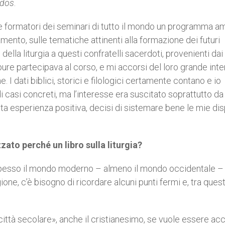
rdos
.
ali e formatori dei seminari di tutto il mondo un programma a
mento, sulle tematiche attinenti alla formazione dei futuri
i della liturgia a questi confratelli sacerdoti, provenienti da
ure partecipava al corso, e mi accorsi del loro grande int
e. I dati biblici, storici e filologici certamente contano e io
di casi concreti, ma l’interesse era suscitato soprattutto da
ta esperienza positiva, decisi di sistemare bene le mie di
to perché un libro sulla liturgia?
é spesso il mondo moderno – almeno il mondo occidentale – 
one, c’è bisogno di ricordare alcuni punti fermi e, tra quest
«città secolare», anche il cristianesimo, se vuole essere acc