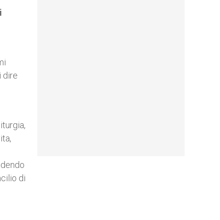
i
mi
 dire
iturgia,
ita,
ludendo
cilio di