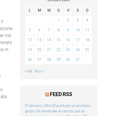
Ottobre 2009
L
M
M
G
V
S
D
1
2
3
4
il
tazione
5
6
7
8
9
10
11
per me
12
13
14
15
16
17
18
ominato
io in
19
20
21
22
23
24
25
26
27
28
29
30
31
« Set
Nov »
:
io
FEED RSS
tata
Il Vaticano offre 20 punti per un accesso
giusto ed universale ai vaccini, per un