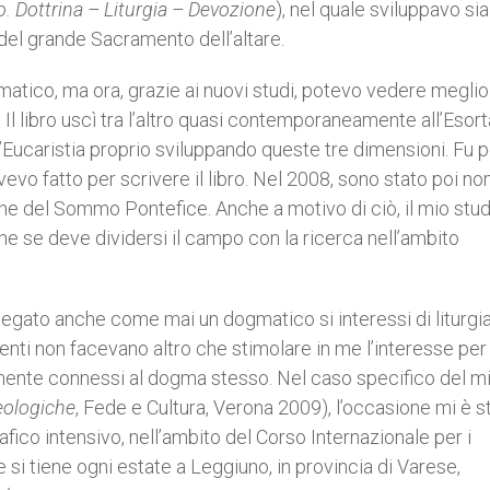
o. Dottrina – Liturgia – Devozione
), nel quale sviluppavo sia
 del grande Sacramento dell’altare.
matico, ma ora, grazie ai nuovi studi, potevo vedere meglio 
 Il libro uscì tra l’altro quasi contemporaneamente all’Esor
ll’Eucaristia proprio sviluppando queste tre dimensioni. Fu 
vo fatto per scrivere il libro. Nel 2008, sono stato poi n
che del Sommo Pontefice. Anche a motivo di ciò, il mio stud
he se deve dividersi il campo con la ricerca nell’ambito
gato anche come mai un dogmatico si interessi di liturgia
enti non facevano altro che stimolare in me l’interesse per
amente connessi al dogma stesso. Nel caso specifico del m
teologiche
,
Fede e Cultura, Verona 2009), l’occasione mi è s
fico intensivo, nell’ambito del Corso Internazionale per i
e si tiene ogni estate a Leggiuno, in provincia di Varese,