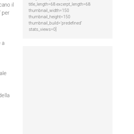
cano il
title_length=68 excerpt_length=68
thumbnail_width=150
” per
thumbnail_height=150
thumbnail_build='predefined'
stats_views=0]
 a
ale
della