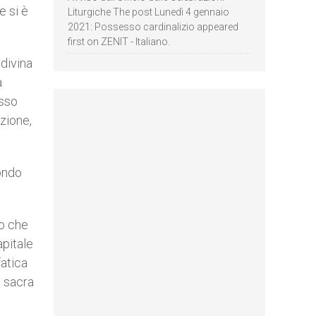
e si è
Liturgiche The post Lunedì 4 gennaio
2021: Possesso cardinalizio appeared
first on ZENIT - Italiano.
 divina
a
usso
zione,
mondo
to che
apitale
fatica
a sacra