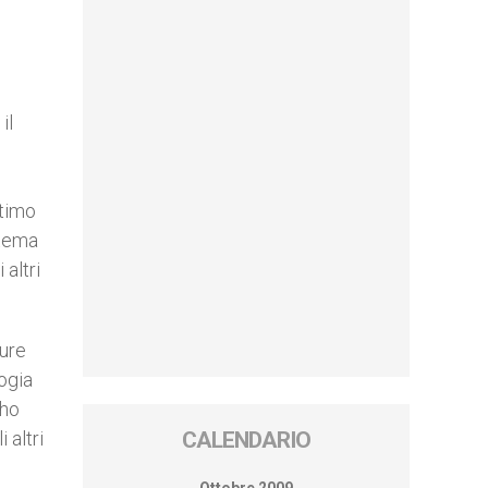
il
ltimo
 tema
 altri
pure
ogia
 ho
i altri
CALENDARIO