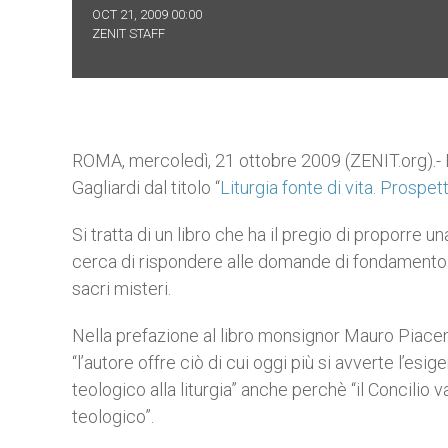
OCT 21, 2009 00:00
ZENIT STAFF
ROMA, mercoledì, 21 ottobre 2009 (ZENIT.org).- E’
Gagliardi dal titolo “
Liturgia fonte di vita. Prospe
Si tratta di un libro che ha il pregio di proporre u
cerca di rispondere alle domande di fondamento d
sacri misteri.
Nella prefazione al libro monsignor Mauro Piacenz
“l’autore offre ciò di cui oggi più si avverte l’e
teologico alla liturgia” anche perchè “il Concilio va
teologico”.