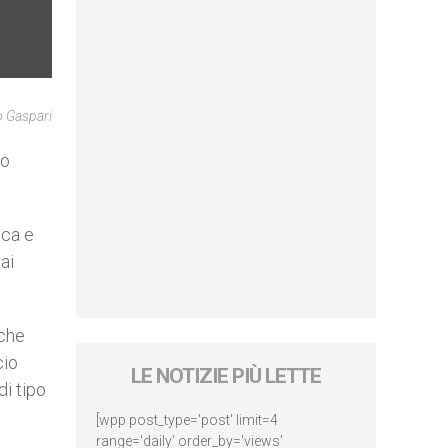
o Gaspari
ro
ica e
ai
 che
cio
LE NOTIZIE PIÙ LETTE
di tipo
[wpp post_type='post' limit=4
range='daily' order_by='views'