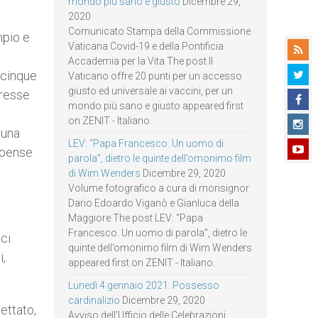
mondo più sano e giusto
Dicembre 29,
2020
Comunicato Stampa della Commissione
mpio e
Vaticana Covid-19 e della Pontificia
Accademia per la Vita The post Il
i cinque
Vaticano offre 20 punti per un accesso
giusto ed universale ai vaccini, per un
eresse
mondo più sano e giusto appeared first
on ZENIT - Italiano.
 una
LEV: “Papa Francesco. Un uomo di
spense
parola”, dietro le quinte dell’omonimo film
di Wim Wenders
Dicembre 29, 2020
Volume fotografico a cura di monsignor
Dario Edoardo Viganò e Gianluca della
Maggiore The post LEV: “Papa
Francesco. Un uomo di parola”, dietro le
ci
quinte dell’omonimo film di Wim Wenders
i,
appeared first on ZENIT - Italiano.
Lunedì 4 gennaio 2021: Possesso
cardinalizio
Dicembre 29, 2020
ettato,
Avviso dell’Ufficio delle Celebrazioni