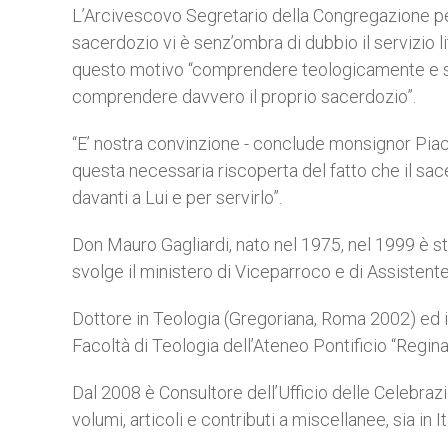
L’Arcivescovo Segretario della Congregazione per i
sacerdozio vi è senz’ombra di dubbio il servizio li
questo motivo “comprendere teologicamente e spir
comprendere davvero il proprio sacerdozio”.
“E’ nostra convinzione - conclude monsignor Pia
questa necessaria riscoperta del fatto che il sac
davanti a Lui e per servirlo”.
Don Mauro Gagliardi, nato nel 1975, nel 1999 è sta
svolge il ministero di Viceparroco e di Assistent
Dottore in Teologia (Gregoriana, Roma 2002) ed in 
Facoltà di Teologia dell’Ateneo Pontificio “Regi
Dal 2008 è Consultore dell’Ufficio delle Celebra
volumi, articoli e contributi a miscellanee, sia in It