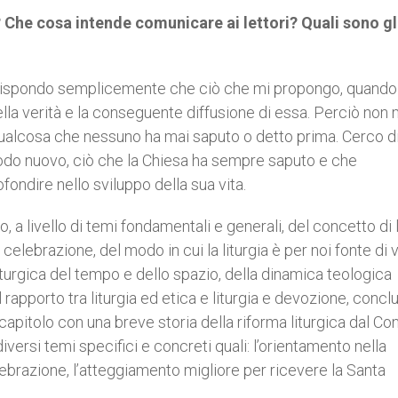
o? Che cosa intende comunicare ai lettori? Quali sono gl
 rispondo semplicemente che ciò che mi propongo, quando
ella verità e la conseguente diffusione di essa. Perciò non 
ualcosa che nessuno ha mai saputo o detto prima. Cerco di
modo nuovo, ciò che la Chiesa ha sempre saputo e che
ndire nello sviluppo della sua vita.
o, a livello di temi fondamentali e generali, del concetto di l
celebrazione, del modo in cui la liturgia è per noi fonte di v
liturgica del tempo e dello spazio, della dinamica teologica
el rapporto tra liturgia ed etica e liturgia e devozione, conc
capitolo con una breve storia della riforma liturgica dal Con
diversi temi specifici e concreti quali: l’orientamento nella
celebrazione, l’atteggiamento migliore per ricevere la Santa