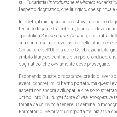
sull’Eucaristia (
Introduzione al Mistero eucaristic
l’aspetto dogmatico, che liturgico, che spirituale
In effetti, il mio approccio restava teologico-dog
fecondo legame tra dottrina, liturgia e devozione.
apostolica
Sacramentum Caritatis
, che tratta de
una conferma autorevolissima dello studio che ave
Consultore dell’Ufficio delle Celebrazioni Liturgi
ambito liturgico continua e si approfondisce, anc
dogmatico, che ovviamente deve proseguire.
Esponendo queste circostanze, credo di aver spie
eventi concreti mi ci hanno portato, ma questi ev
aspetti non ancora sviluppati e che sono strett
ultimo libro (
La liturgia fonte di vita. Prospettive 
fornita da un invito a tenere un seminario monogra
Formatori di Seminari: un’importante iniziativa ch