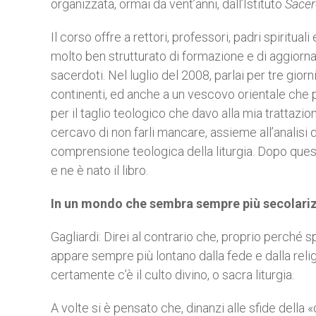
organizzata, ormai da vent’anni, dall’Istituto
Sace
Il corso offre a rettori, professori, padri spiritu
molto ben strutturato di formazione e di aggiorna
sacerdoti. Nel luglio del 2008, parlai per tre giorn
continenti, ed anche a un vescovo orientale che p
per il taglio teologico che davo alla mia trattazion
cercavo di non farli mancare, assieme all’analisi 
comprensione teologica della liturgia. Dopo ques
e ne è nato il libro.
In un mondo che sembra sempre più secolarizza
Gagliardi: Direi al contrario che, proprio perch
appare sempre più lontano dalla fede e dalla religi
certamente c’è il culto divino, o sacra liturgia.
A volte si è pensato che, dinanzi alle sfide della 