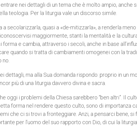
ntrare nei dettagli di un tema che è molto ampio, anche s
ella teologia. Per la liturgia vale un discorso simile.
 a secolarizzarla, quasi a «de-mitizzarla», a renderla meno
conoscervisi maggiormente, stanti la mentalità e la cultur
si forma e cambia, attraverso i secoli, anche in base all’infl
care quando si tratta di cambiamenti omogenei con la tradi
o no.
nei dettagli, ma alla Sua domanda rispondo: proprio in un 
or più di una liturgia davvero divina e sacra.
 oggi i problemi della Chiesa sarebbero “ben altri”. Il cul
etta forma nel rendere questo culto, sono di importanza c
mi che ci si trovi a fronteggiare. Anzi, a pensarci bene, si 
ante per l’uomo del suo rapporto con Dio, di cui la liturgi