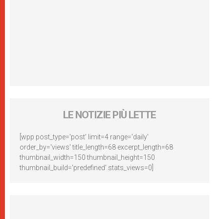
LE NOTIZIE PIÙ LETTE
[wpp post_type='post' limit=4 range='daily'
order_by='views' title_length=68 excerpt_length=68
thumbnail_width=150 thumbnail_height=150
thumbnail_build='predefined' stats_views=0]