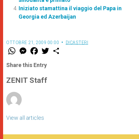
Iniziato stamattina il viaggio del Papa in
Georgia ed Azerbaijan
OTTOBRE 21, 2009 00:00
DICASTERI
W
M
F
T
S
h
e
a
w
h
a
s
c
i
a
t
s
e
t
r
Share this Entry
s
e
b
t
e
A
n
o
e
p
g
o
r
ZENIT Staff
p
e
k
r
View all articles