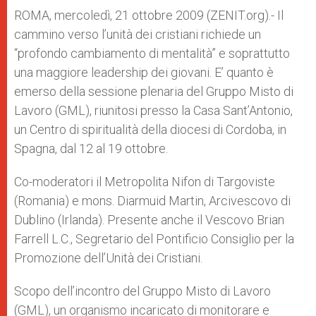
A
n
o
e
p
g
o
r
ROMA, mercoledì, 21 ottobre 2009 (ZENIT.org).- Il
p
e
k
cammino verso l’unità dei cristiani richiede un
r
“profondo cambiamento di mentalità” e soprattutto
una maggiore leadership dei giovani. E’ quanto è
emerso della sessione plenaria del Gruppo Misto di
Lavoro (GML), riunitosi presso la Casa Sant’Antonio,
un Centro di spiritualità della diocesi di Cordoba, in
Spagna, dal 12 al 19 ottobre.
Co-moderatori il Metropolita Nifon di Targoviste
(Romania) e mons. Diarmuid Martin, Arcivescovo di
Dublino (Irlanda). Presente anche il Vescovo Brian
Farrell L.C., Segretario del Pontificio Consiglio per la
Promozione dell’Unità dei Cristiani.
Scopo dell’incontro del Gruppo Misto di Lavoro
(GML), un organismo incaricato di monitorare e