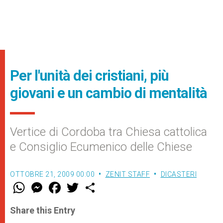
Per l'unità dei cristiani, più
giovani e un cambio di mentalità
Vertice di Cordoba tra Chiesa cattolica
e Consiglio Ecumenico delle Chiese
OTTOBRE 21, 2009 00:00
ZENIT STAFF
DICASTERI
W
M
F
T
S
h
e
a
w
h
a
s
c
i
a
t
s
e
t
r
Share this Entry
s
e
b
t
e