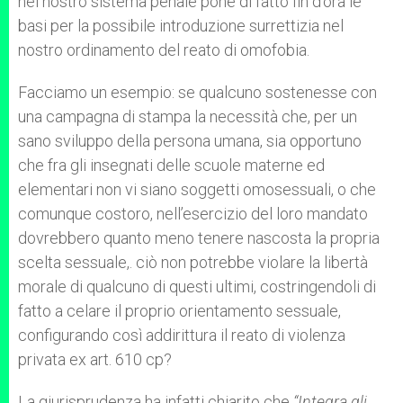
nel nostro sistema penale pone di fatto fin d’ora le
basi per la possibile introduzione surrettizia nel
nostro ordinamento del reato di omofobia.
Facciamo un esempio: se qualcuno sostenesse con
una campagna di stampa la necessità che, per un
sano sviluppo della persona umana, sia opportuno
che fra gli insegnati delle scuole materne ed
elementari non vi siano soggetti omosessuali, o che
comunque costoro, nell’esercizio del loro mandato
dovrebbero quanto meno tenere nascosta la propria
scelta sessuale,. ciò non potrebbe violare la libertà
morale di qualcuno di questi ultimi, costringendoli di
fatto a celare il proprio orientamento sessuale,
configurando così addirittura il reato di violenza
privata ex art. 610 cp?
La giurisprudenza ha infatti chiarito che
“Integra gli