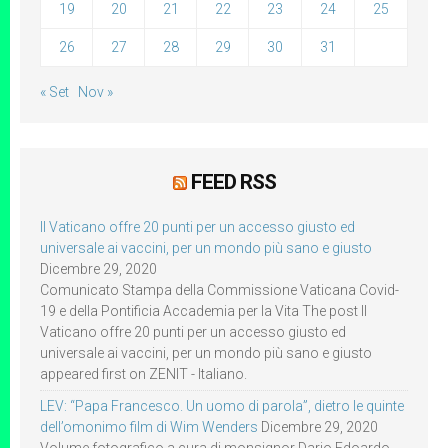
19
20
21
22
23
24
25
26
27
28
29
30
31
« Set
Nov »
FEED RSS
Il Vaticano offre 20 punti per un accesso giusto ed
universale ai vaccini, per un mondo più sano e giusto
Dicembre 29, 2020
Comunicato Stampa della Commissione Vaticana Covid-
19 e della Pontificia Accademia per la Vita The post Il
Vaticano offre 20 punti per un accesso giusto ed
universale ai vaccini, per un mondo più sano e giusto
appeared first on ZENIT - Italiano.
LEV: “Papa Francesco. Un uomo di parola”, dietro le quinte
dell’omonimo film di Wim Wenders
Dicembre 29, 2020