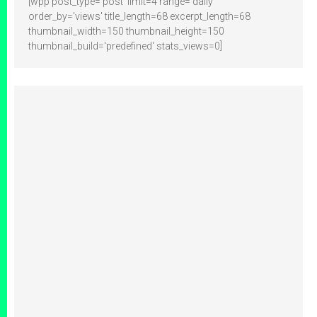
[wpp post_type='post' limit=4 range='daily'
order_by='views' title_length=68 excerpt_length=68
thumbnail_width=150 thumbnail_height=150
thumbnail_build='predefined' stats_views=0]