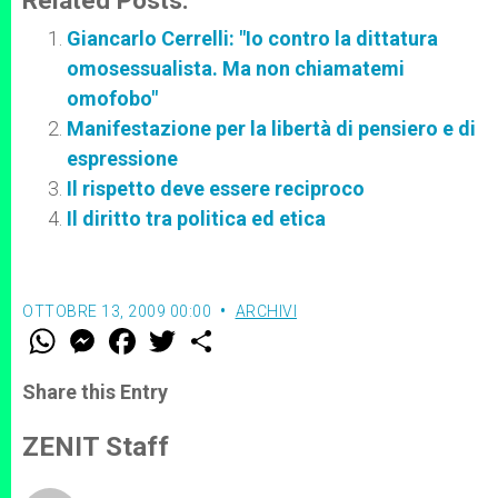
Related Posts:
Giancarlo Cerrelli: "Io contro la dittatura
omosessualista. Ma non chiamatemi
omofobo"
Manifestazione per la libertà di pensiero e di
espressione
Il rispetto deve essere reciproco
Il diritto tra politica ed etica
OTTOBRE 13, 2009 00:00
ARCHIVI
W
M
F
T
S
h
e
a
w
h
a
s
c
i
a
t
s
e
t
r
Share this Entry
s
e
b
t
e
A
n
o
e
p
g
o
r
ZENIT Staff
p
e
k
r