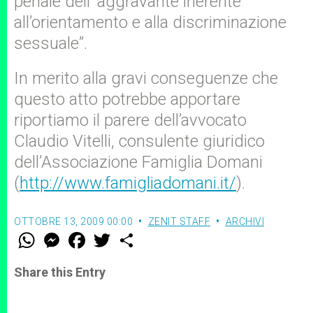
penale dell'”aggravante inerente
all’orientamento e alla discriminazione
sessuale”.
In merito alla gravi conseguenze che
questo atto potrebbe apportare
riportiamo il parere dell’avvocato
Claudio Vitelli, consulente giuridico
dell’Associazione Famiglia Domani
(
http://www.famigliadomani.it/
).
OTTOBRE 13, 2009 00:00
ZENIT STAFF
ARCHIVI
W
M
F
T
S
h
e
a
w
h
a
s
c
i
a
t
s
e
t
r
Share this Entry
s
e
b
t
e
A
n
o
e
p
g
o
r
p
e
k