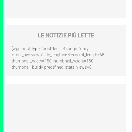
LE NOTIZIE PIÙ LETTE
[wpp post_type='post' limit=4 range='daily'
order_by='views' title_length=68 excerpt_length=68
thumbnail_width=150 thumbnail_height=150
thumbnail_build='predefined' stats_views=0]