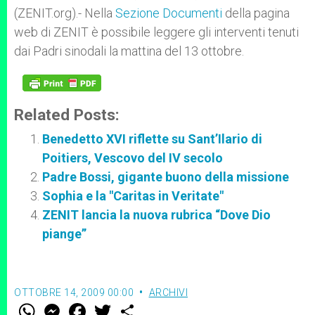
p
e
k
(ZENIT.org).- Nella
r
Sezione Documenti
della pagina
web di ZENIT è possibile leggere gli interventi tenuti
dai Padri sinodali la mattina del 13 ottobre.
Related Posts:
Benedetto XVI riflette su Sant’Ilario di
Poitiers, Vescovo del IV secolo
Padre Bossi, gigante buono della missione
Sophia e la "Caritas in Veritate"
ZENIT lancia la nuova rubrica “Dove Dio
piange”
OTTOBRE 14, 2009 00:00
ARCHIVI
W
M
F
T
S