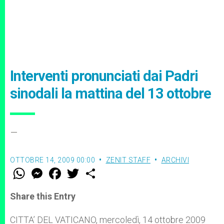
Interventi pronunciati dai Padri
sinodali la mattina del 13 ottobre
–
OTTOBRE 14, 2009 00:00
ZENIT STAFF
ARCHIVI
W
M
F
T
S
h
e
a
w
h
a
s
c
i
a
t
s
e
t
r
Share this Entry
s
e
b
t
e
A
n
o
e
p
g
o
r
CITTA’ DEL VATICANO, mercoledì, 14 ottobre 2009