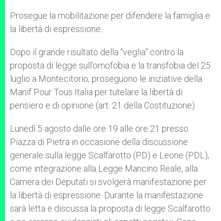
A
n
o
e
p
g
o
r
Prosegue la mobilitazione per difendere la famiglia e
p
e
k
la libertà di espressione.
r
Dopo il grande risultato della “veglia” contro la
proposta di legge sull’omofobia e la transfobia del 25
luglio a Montecitorio, proseguono le iniziative della
Manif Pour Tous Italia per tutelare la libertà di
pensiero e di opinione (art. 21 della Costituzione).
Lunedì 5 agosto dalle ore 19 alle ore 21 presso
Piazza di Pietra in occasione della discussione
generale sulla legge Scalfarotto (PD) e Leone (PDL),
come integrazione alla Legge Mancino Reale, alla
Camera dei Deputati si svolgerà manifestazione per
la libertà di espressione. Durante la manifestazione
sarà letta e discussa la proposta di legge Scalfarotto