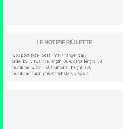
LE NOTIZIE PIÙ LETTE
[wpp post_type='post' limit=4 range='daily'
order_by='views' title_length=68 excerpt_length=68
thumbnail_width=150 thumbnail_height=150
thumbnail_build='predefined' stats_views=0]