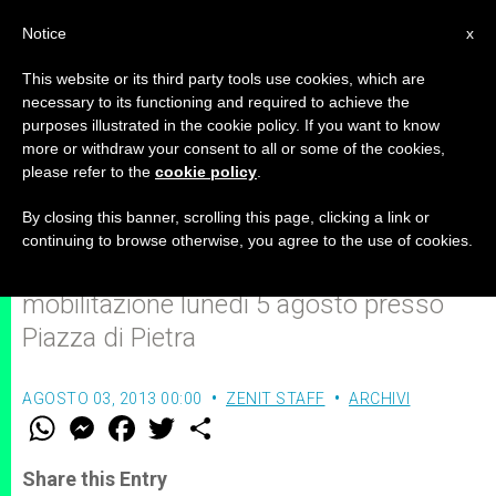
IT
Notice
x
This website or its third party tools use cookies, which are
necessary to its functioning and required to achieve the
purposes illustrated in the cookie policy. If you want to know
Manifestazione per la libertà di
more or withdraw your consent to all or some of the cookies,
please refer to the
cookie policy
.
pensiero e di espressione
By closing this banner, scrolling this page, clicking a link or
continuing to browse otherwise, you agree to the use of cookies.
Manif Pour Tous Italia continua la
mobilitazione lunedì 5 agosto presso
Piazza di Pietra
AGOSTO 03, 2013 00:00
ZENIT STAFF
ARCHIVI
W
M
F
T
S
h
e
a
w
h
a
s
c
i
a
t
s
e
t
r
Share this Entry
s
e
b
t
e