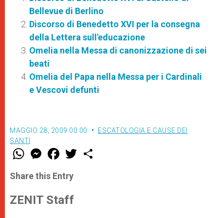
Bellevue di Berlino
Discorso di Benedetto XVI per la consegna
della Lettera sull'educazione
Omelia nella Messa di canonizzazione di sei
beati
Omelia del Papa nella Messa per i Cardinali
e Vescovi defunti
MAGGIO 28, 2009 00:00
ESCATOLOGIA E CAUSE DEI
SANTI
W
M
F
T
S
h
e
a
w
h
a
s
c
i
a
t
s
e
t
r
Share this Entry
s
e
b
t
e
A
n
o
e
p
g
o
r
ZENIT Staff
p
e
k
r