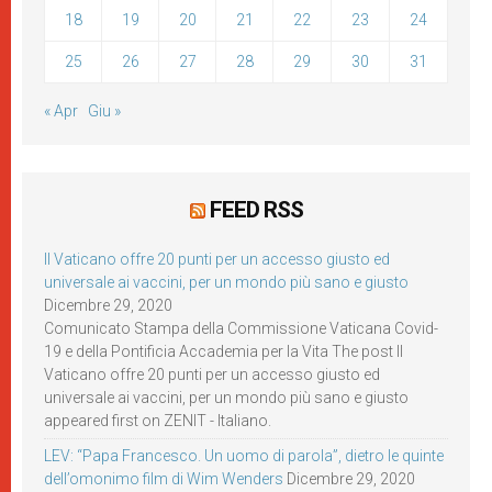
18
19
20
21
22
23
24
25
26
27
28
29
30
31
« Apr
Giu »
FEED RSS
Il Vaticano offre 20 punti per un accesso giusto ed
universale ai vaccini, per un mondo più sano e giusto
Dicembre 29, 2020
Comunicato Stampa della Commissione Vaticana Covid-
19 e della Pontificia Accademia per la Vita The post Il
Vaticano offre 20 punti per un accesso giusto ed
universale ai vaccini, per un mondo più sano e giusto
appeared first on ZENIT - Italiano.
LEV: “Papa Francesco. Un uomo di parola”, dietro le quinte
dell’omonimo film di Wim Wenders
Dicembre 29, 2020