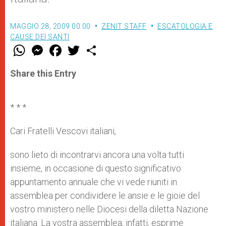
MAGGIO 28, 2009 00:00
ZENIT STAFF
ESCATOLOGIA E
CAUSE DEI SANTI
W
M
F
T
S
h
e
a
w
h
a
s
c
i
a
t
s
e
t
r
Share this Entry
s
e
b
t
e
A
n
o
e
p
g
o
r
p
e
k
* * *
r
Cari Fratelli Vescovi italiani,
sono lieto di incontrarvi ancora una volta tutti
insieme, in occasione di questo significativo
appuntamento annuale che vi vede riuniti in
assemblea per condividere le ansie e le gioie del
vostro ministero nelle Diocesi della diletta Nazione
italiana. La vostra assemblea, infatti, esprime