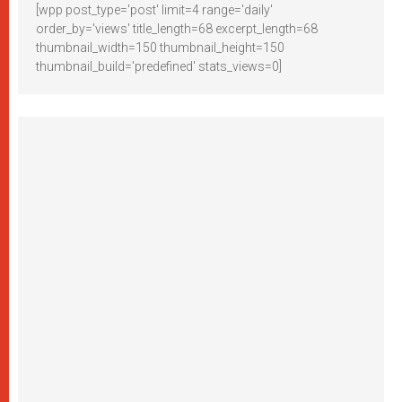
[wpp post_type='post' limit=4 range='daily'
order_by='views' title_length=68 excerpt_length=68
thumbnail_width=150 thumbnail_height=150
thumbnail_build='predefined' stats_views=0]