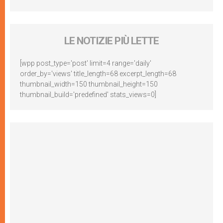
LE NOTIZIE PIÙ LETTE
[wpp post_type='post' limit=4 range='daily'
order_by='views' title_length=68 excerpt_length=68
thumbnail_width=150 thumbnail_height=150
thumbnail_build='predefined' stats_views=0]