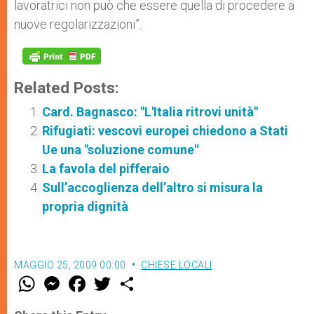
lavoratrici non può che essere quella di procedere a
nuove regolarizzazioni”.
Related Posts:
Card. Bagnasco: "L'Italia ritrovi unità"
Rifugiati: vescovi europei chiedono a Stati
Ue una "soluzione comune"
La favola del pifferaio
Sull’accoglienza dell’altro si misura la
propria dignità
MAGGIO 25, 2009 00:00
CHIESE LOCALI
W
M
F
T
S
h
e
a
w
h
a
s
c
i
a
t
s
e
t
r