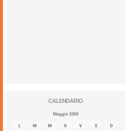
CALENDARIO
Maggio 2009
L
M
M
G
V
S
D