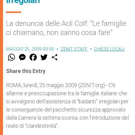
irregolari
La denuncia delle Acli Colf: “Le famiglie
ci chiamano, non sanno cosa fare”
MAGGIO 25, 2009 00:00
ZENIT STAFF
CHIESE LOCALI
W
M
F
T
S
h
e
a
w
h
a
s
c
i
a
t
s
e
t
r
Share this Entry
s
e
b
t
e
A
n
o
e
p
g
o
r
ROMA, lunedì, 25 maggio 2009 (ZENIT.org).- C’è
p
e
k
allarme e preoccupazione tra le famiglie italiane che
r
si avvalgono dell’assistenza di “badanti” irregolari per
le conseguenze del pacchetto sicurezza approvato
dalla Camera la settima scorsa, con l’introduzione del
reato di “clandestinità”.