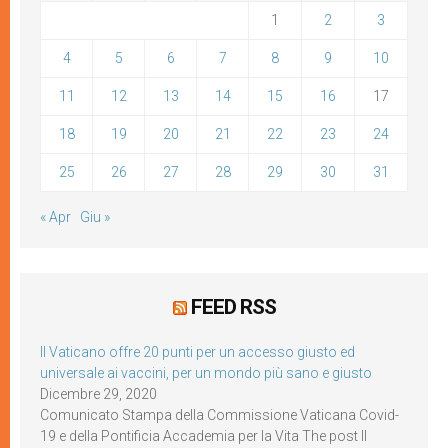
1
2
3
4
5
6
7
8
9
10
11
12
13
14
15
16
17
18
19
20
21
22
23
24
25
26
27
28
29
30
31
« Apr
Giu »
FEED RSS
Il Vaticano offre 20 punti per un accesso giusto ed
universale ai vaccini, per un mondo più sano e giusto
Dicembre 29, 2020
Comunicato Stampa della Commissione Vaticana Covid-
19 e della Pontificia Accademia per la Vita The post Il