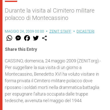
Durante la visita al Cimitero militare
polacco di Montecassino
MAGGIO 24, 2009 00:00
ZENIT STAFF
DICASTERI
W
M
F
T
S
h
e
a
w
h
a
s
c
i
a
t
s
e
t
r
Share this Entry
s
e
b
t
e
A
n
o
e
p
g
o
r
CASSINO, domenica, 24 maggio 2009 (ZENIT.org).-
p
e
k
Per suggellare la sua visita di un giorno a
r
Montecassino, Benedetto XVI ha voluto visitare in
forma privata il Cimitero militare polacco dove
riposano i soldati morti nella drammatica battaglia
per espugnare l’altura occupata dalle truppe
tedesche, avvenuta nel maggio del 1944.