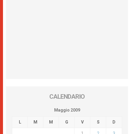
CALENDARIO
Maggio 2009
L
M
M
G
V
S
D
1
2
3