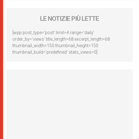
LE NOTIZIE PIÙ LETTE
[wpp post_type='post' limit=4 range='daily'
order_by='views' title_length=68 excerpt_length=68
thumbnail_width=150 thumbnail_height=150
thumbnail_build='predefined' stats_views=0]