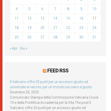
4
5
6
7
8
9
10
11
12
13
14
15
16
17
18
19
20
21
22
23
24
25
26
27
28
29
30
31
« Apr
Giu »
FEED RSS
Il Vaticano offre 20 punti per un accesso giusto ed
universale ai vaccini, per un mondo più sano e giusto
Dicembre 29, 2020
Comunicato Stampa della Commissione Vaticana Covid-
19 e della Pontificia Accademia per la Vita The post Il
Vaticano offre 20 punti per un accesso giusto ed