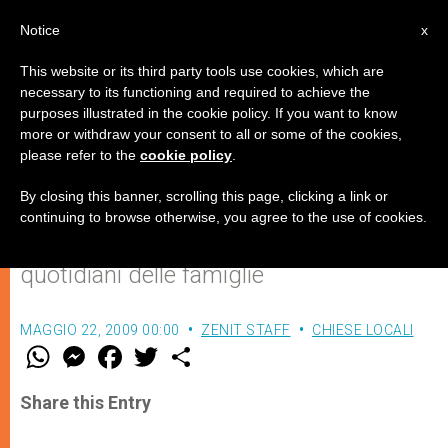
IT
Notice
x
This website or its third party tools use cookies, which are
necessary to its functioning and required to achieve the
purposes illustrated in the cookie policy. If you want to know
Apre il primo Punto Famiglia Acli
more or withdraw your consent to all or some of the cookies,
please refer to the
cookie policy
.
a Roma
By closing this banner, scrolling this page, clicking a link or
continuing to browse otherwise, you agree to the use of cookies.
Per dare risposte concrete ai problemi
quotidiani delle famiglie
MAGGIO 22, 2009 00:00
ZENIT STAFF
CHIESE LOCALI
W
M
F
T
S
h
e
a
w
h
a
s
c
i
a
t
s
e
t
r
Share this Entry
s
e
b
t
e
A
n
o
e
p
g
o
r