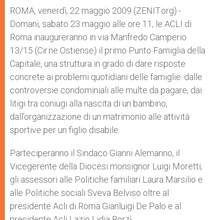
p
e
k
ROMA, venerdì, 22 maggio 2009 (ZENIT.org).-
r
Domani, sabato 23 maggio alle ore 11, le ACLI di
Roma inaugureranno in via Manfredo Camperio
13/15 (Cir.ne Ostiense) il primo Punto Famiglia della
Capitale, una struttura in grado di dare risposte
concrete ai problemi quotidiani delle famiglie: dalle
controversie condominiali alle multe da pagare, dai
litigi tra coniugi alla nascita di un bambino,
dall’organizzazione di un matrimonio alle attività
sportive per un figlio disabile.
Parteciperanno il Sindaco Gianni Alemanno, il
Vicegerente della Diocesi monsignor Luigi Moretti,
gli assessori alle Politiche familiari Laura Marsilio e
alle Politiche sociali Sveva Belviso oltre al
presidente Acli di Roma Gianluigi De Palo e al
presidente Acli Lazio Lidia Borzì.