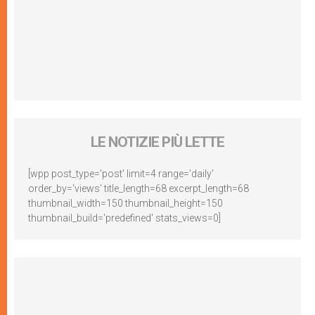
LE NOTIZIE PIÙ LETTE
[wpp post_type='post' limit=4 range='daily'
order_by='views' title_length=68 excerpt_length=68
thumbnail_width=150 thumbnail_height=150
thumbnail_build='predefined' stats_views=0]