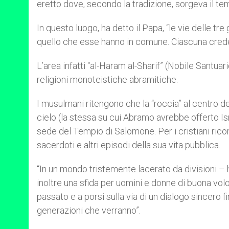
eretto dove, secondo la tradizione, sorgeva il tem
In questo luogo, ha detto il Papa, “le vie delle tr
quello che esse hanno in comune. Ciascuna crede i
L’area infatti “al-Haram al-Sharif” (Nobile Santua
religioni monoteistiche abramitiche.
I musulmani ritengono che la “roccia” al centro 
cielo (la stessa su cui Abramo avrebbe offerto Isma
sede del Tempio di Salomone. Per i cristiani rico
sacerdoti e altri episodi della sua vita pubblica.
“In un mondo tristemente lacerato da divisioni –
inoltre una sfida per uomini e donne di buona vol
passato e a porsi sulla via di un dialogo sincero f
generazioni che verranno”.