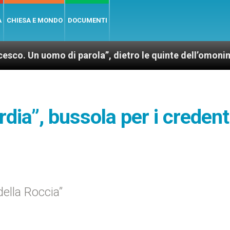
A
CHIESA E MONDO
DOCUMENTI
mo di parola”, dietro le quinte dell’omonimo film di 
rdia”, bussola per i credent
della Roccia”