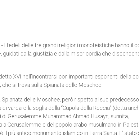
fedeli delle tre grandi religioni monoteistiche hanno il 
, guidati dalla giustizia e dalla misericordia che discendon
detto XVI nell’incontrarsi con importanti esponenti della c
, che si trova sulla Spianata delle Moschee.
la Spianata delle Moschee, però rispetto al suo predecess
 di varcare la soglia della “Cupola della Roccia” (detta anc
ti di Gerusalemme Muhammad Ahmad Husayn, sunnita,
ica a Gerusalemme e del popolo arabo-musulmano in Palest
1, è il più antico monumento islamico in Terra Santa. E’ stato