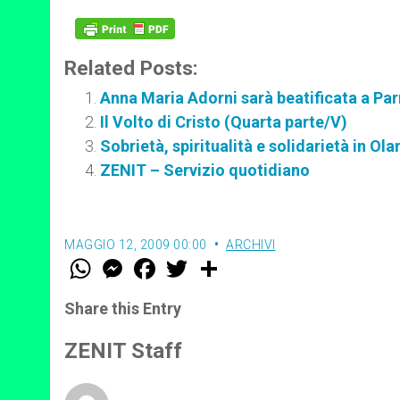
Related Posts:
Anna Maria Adorni sarà beatificata a P
Il Volto di Cristo (Quarta parte/V)
Sobrietà, spiritualità e solidarietà in Ol
ZENIT – Servizio quotidiano
MAGGIO 12, 2009 00:00
ARCHIVI
W
M
F
T
S
h
e
a
w
h
a
s
c
i
a
t
s
e
t
r
Share this Entry
s
e
b
t
e
A
n
o
e
p
g
o
r
ZENIT Staff
p
e
k
r