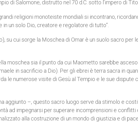
pio di Salomone, distrutto nel 70 d.C. sotto l’impero di Tito
e grandi religioni monoteiste mondiali si incontrano, ricorda
n un solo Dio, creatore e regolatore di tutto”.
rio), su cui sorge la Moschea di Omar è un suolo sacro per le
della moschea sia il punto da cui Maometto sarebbe asceso
ele in sacrificio a Dio). Per gli ebrei è terra sacra in qua
rda le numerose visite di Gesù al Tempio e le sue dispute c
 ha aggiunto –, questo sacro luogo serve da stimolo e cost
ontà ad impegnarsi per superare incomprensioni e conflitti 
inalizzato alla costruzione di un mondo di giustizia e di pace