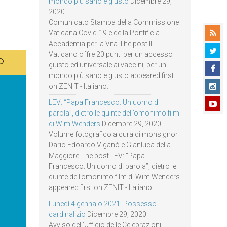
mondo più sano e giusto
Dicembre 29,
2020
Comunicato Stampa della Commissione
Vaticana Covid-19 e della Pontificia
Accademia per la Vita The post Il
Vaticano offre 20 punti per un accesso
giusto ed universale ai vaccini, per un
mondo più sano e giusto appeared first
on ZENIT - Italiano.
LEV: “Papa Francesco. Un uomo di
parola”, dietro le quinte dell’omonimo film
di Wim Wenders
Dicembre 29, 2020
Volume fotografico a cura di monsignor
Dario Edoardo Viganò e Gianluca della
Maggiore The post LEV: “Papa
Francesco. Un uomo di parola”, dietro le
quinte dell’omonimo film di Wim Wenders
appeared first on ZENIT - Italiano.
Lunedì 4 gennaio 2021: Possesso
cardinalizio
Dicembre 29, 2020
Avviso dell’Ufficio delle Celebrazioni