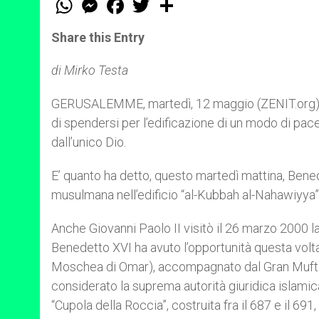
h
e
a
w
h
a
s
c
i
a
t
s
e
t
r
Share this Entry
s
e
b
t
e
A
n
o
e
p
g
o
r
di Mirko Testa
p
e
k
r
GERUSALEMME, martedì, 12 maggio (ZENIT.org).- I 
di spendersi per l’edificazione di un modo di pace
dall’unico Dio.
E’ quanto ha detto, questo martedì mattina, Bene
musulmana nell’edificio “al-Kubbah al-Nahawiyya”
Anche Giovanni Paolo II visitò il 26 marzo 2000 
Benedetto XVI ha avuto l’opportunità questa volta
Moschea di Omar), accompagnato dal Gran Muf
considerato la suprema autorità giuridica islam
“Cupola della Roccia”, costruita fra il 687 e il 69