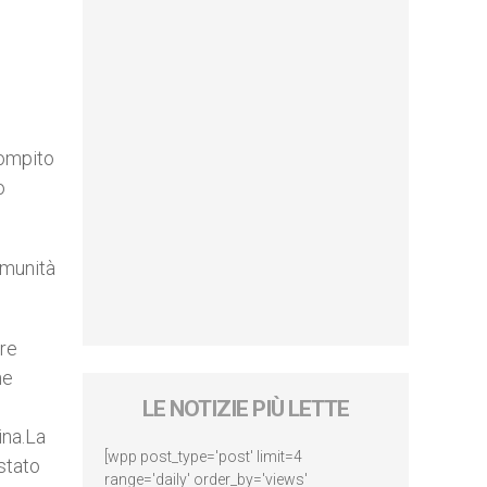
compito
o
omunità
ore
he
LE NOTIZIE PIÙ LETTE
ina.La
[wpp post_type='post' limit=4
 stato
range='daily' order_by='views'