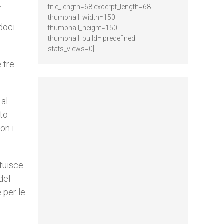
.
title_length=68 excerpt_length=68
thumbnail_width=150
ndoci
thumbnail_height=150
thumbnail_build='predefined'
stats_views=0]
 tre
 al
nto
on i
ituisce
del
 per le