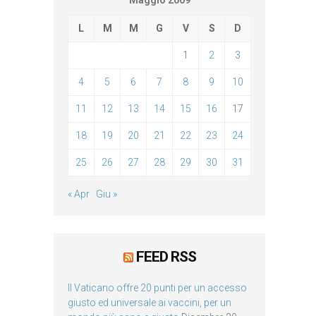
Maggio 2009
L
M
M
G
V
S
D
1
2
3
4
5
6
7
8
9
10
11
12
13
14
15
16
17
18
19
20
21
22
23
24
25
26
27
28
29
30
31
« Apr
Giu »
FEED RSS
Il Vaticano offre 20 punti per un accesso
giusto ed universale ai vaccini, per un