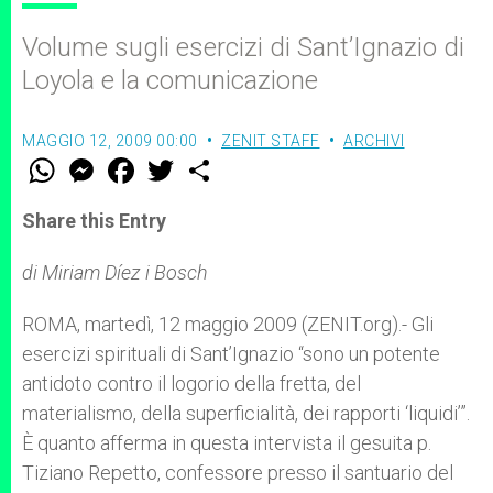
Volume sugli esercizi di Sant’Ignazio di
Loyola e la comunicazione
MAGGIO 12, 2009 00:00
ZENIT STAFF
ARCHIVI
W
M
F
T
S
h
e
a
w
h
a
s
c
i
a
t
s
e
t
r
Share this Entry
s
e
b
t
e
A
n
o
e
p
g
o
r
di Miriam Díez i Bosch
p
e
k
r
ROMA, martedì, 12 maggio 2009 (ZENIT.org).- Gli
esercizi spirituali di Sant’Ignazio “sono un potente
antidoto contro il logorio della fretta, del
materialismo, della superficialità, dei rapporti ‘liquidi’”.
È quanto afferma in questa intervista il gesuita p.
Tiziano Repetto, confessore presso il santuario del