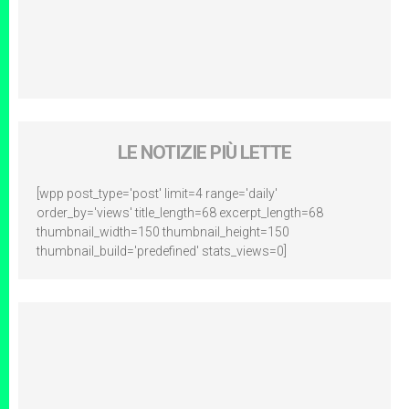
LE NOTIZIE PIÙ LETTE
[wpp post_type='post' limit=4 range='daily'
order_by='views' title_length=68 excerpt_length=68
thumbnail_width=150 thumbnail_height=150
thumbnail_build='predefined' stats_views=0]