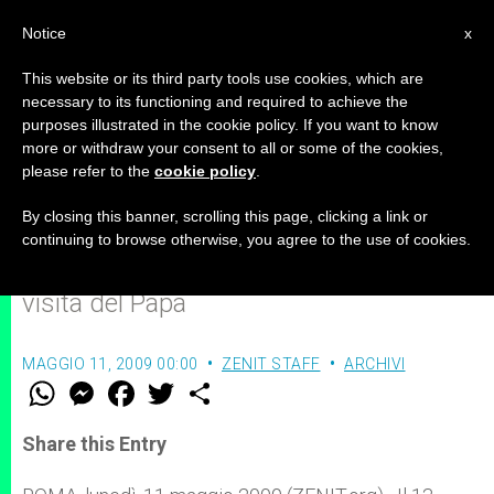
IT
Notice
x
This website or its third party tools use cookies, which are
necessary to its functioning and required to achieve the
purposes illustrated in the cookie policy. If you want to know
Concerto per la Riconciliazione a
more or withdraw your consent to all or some of the cookies,
please refer to the
cookie policy
.
Gerusalemme
By closing this banner, scrolling this page, clicking a link or
continuing to browse otherwise, you agree to the use of cookies.
Iniziativa di Sat2000, in occasione della
visita del Papa
MAGGIO 11, 2009 00:00
ZENIT STAFF
ARCHIVI
W
M
F
T
S
h
e
a
w
h
a
s
c
i
a
t
s
e
t
r
Share this Entry
s
e
b
t
e
A
n
o
e
p
g
o
r