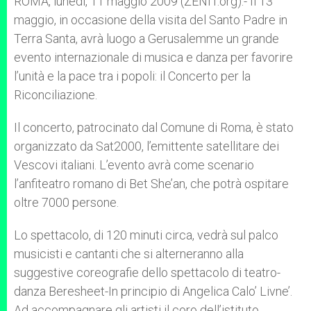
ROMA, lunedì, 11 maggio 2009 (ZENIT.org).- Il 13
p
e
k
maggio, in occasione della visita del Santo Padre in
r
Terra Santa, avrà luogo a Gerusalemme un grande
evento internazionale di musica e danza per favorire
l’unità e la pace tra i popoli: il Concerto per la
Riconciliazione.
Il concerto, patrocinato dal Comune di Roma, è stato
organizzato da Sat2000, l’emittente satellitare dei
Vescovi italiani. L’evento avrà come scenario
l’anfiteatro romano di Bet She’an, che potrà ospitare
oltre 7000 persone.
Lo spettacolo, di 120 minuti circa, vedrà sul palco
musicisti e cantanti che si alterneranno alla
suggestive coreografie dello spettacolo di teatro-
danza Beresheet-In principio di Angelica Calo’ Livne’.
Ad accompagnare gli artisti il coro dell’istituto