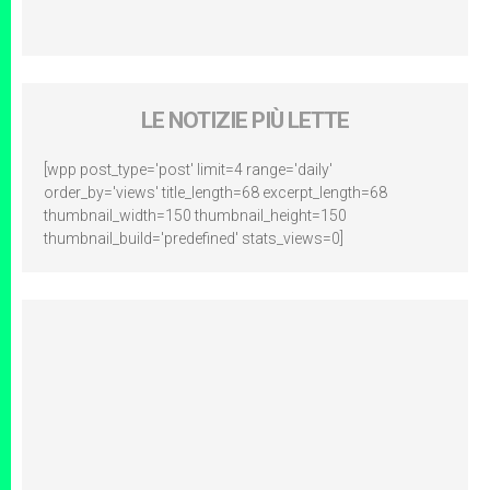
LE NOTIZIE PIÙ LETTE
[wpp post_type='post' limit=4 range='daily'
order_by='views' title_length=68 excerpt_length=68
thumbnail_width=150 thumbnail_height=150
thumbnail_build='predefined' stats_views=0]