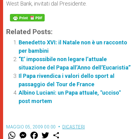
West Bank, invitati dal Presidente.
Related Posts:
Benedetto XVI: il Natale non è un racconto
per bambini
“E’ impossibile non legare l’attuale
situazione del Papa all’Anno dell’Eucaristia”
Il Papa rivendica i valori dello sport al
passaggio del Tour de France
Albino Luciani: un Papa attuale, "ucciso"
post mortem
MAGGIO 05, 2009 00:00
DICASTERI
W
M
F
T
S
h
e
a
w
h