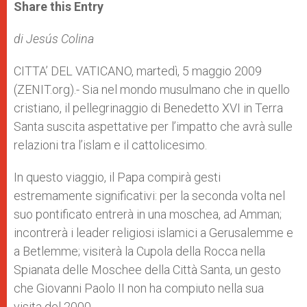
t
s
e
t
r
Share this Entry
s
e
b
t
e
A
n
o
e
p
g
o
r
di Jesús Colina
p
e
k
r
CITTA’ DEL VATICANO, martedì, 5 maggio 2009
(ZENIT.org).- Sia nel mondo musulmano che in quello
cristiano, il pellegrinaggio di Benedetto XVI in Terra
Santa suscita aspettative per l’impatto che avrà sulle
relazioni tra l’islam e il cattolicesimo.
In questo viaggio, il Papa compirà gesti
estremamente significativi: per la seconda volta nel
suo pontificato entrerà in una moschea, ad Amman;
incontrerà i leader religiosi islamici a Gerusalemme e
a Betlemme; visiterà la Cupola della Rocca nella
Spianata delle Moschee della Città Santa, un gesto
che Giovanni Paolo II non ha compiuto nella sua
visita del 2000.