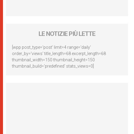
LE NOTIZIE PIÙ LETTE
[wpp post_type='post' limit=4 range='daily'
order_by='views' title_length=68 excerpt_length=68
thumbnail_width=150 thumbnail_height=150
thumbnail_build='predefined' stats_views=0]