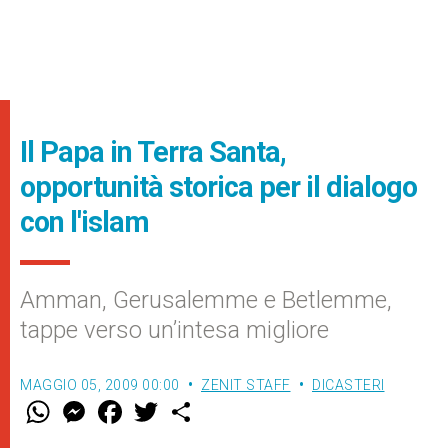
Il Papa in Terra Santa,
opportunità storica per il dialogo
con l'islam
Amman, Gerusalemme e Betlemme,
tappe verso un’intesa migliore
MAGGIO 05, 2009 00:00
ZENIT STAFF
DICASTERI
W
M
F
T
S
h
e
a
w
h
a
s
c
i
a