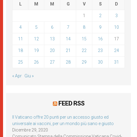
L
M
M
G
V
S
D
1
2
3
4
5
6
7
8
9
10
11
12
13
14
15
16
17
18
19
20
21
22
23
24
25
26
27
28
29
30
31
« Apr
Giu »
FEED RSS
Il Vaticano offre 20 punti per un accesso giusto ed
universale ai vaccini, per un mondo più sano e giusto
Dicembre 29, 2020
Comunicato Stampa della Commissione Vaticana Covid-