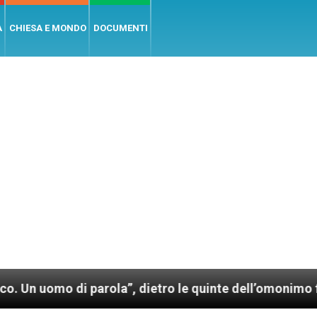
A
CHIESA E MONDO
DOCUMENTI
di parola”, dietro le quinte dell’omonimo film di Wim