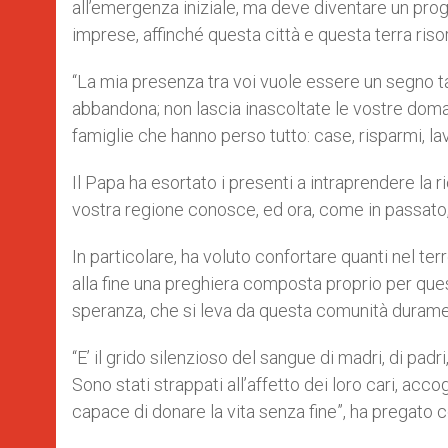
all’emergenza iniziale, ma deve diventare un proge
imprese, affinché questa città e questa terra riso
“La mia presenza tra voi vuole essere un segno tan
abbandona; non lascia inascoltate le vostre doman
famiglie che hanno perso tutto: case, risparmi, la
Il Papa ha esortato i presenti a intraprendere la r
vostra regione conosce, ed ora, come in passato, n
In particolare, ha voluto confortare quanti nel te
alla fine una preghiera composta proprio per questa
speranza, che si leva da questa comunità durame
“E’ il grido silenzioso del sangue di madri, di padr
Sono stati strappati all’affetto dei loro cari, accog
capace di donare la vita senza fine”, ha pregato c