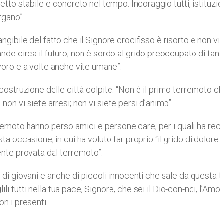
tto stabile e concreto nel tempo. Incoraggio tutti, istituzi
rgano”.
gibile del fatto che il Signore crocifisso è risorto e non vi
de circa il futuro, non è sordo al grido preoccupato di tan
voro e a volte anche vite umane”.
icostruzione delle città colpite: “Non è il primo terremoto c
on vi siete arresi; non vi siete persi d’animo”.
rremoto hanno perso amici e persone care, per i quali ha rec
 occasione, in cui ha voluto far proprio “il grido di dolore 
nte provata dal terremoto”.
i, di giovani e anche di piccoli innocenti che sale da questa 
lili tutti nella tua pace, Signore, che sei il Dio-con-noi, l’Am
on i presenti.