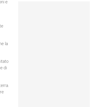
oni e
te
he la
itato
e di
terra.
ore