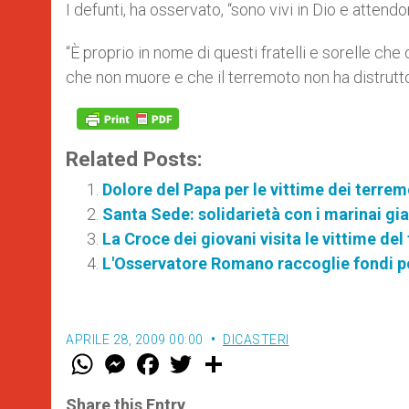
I defunti, ha osservato, “sono vivi in Dio e atten
“È proprio in nome di questi fratelli e sorelle c
che non muore e che il terremoto non ha distrutto
Related Posts:
Dolore del Papa per le vittime dei terre
Santa Sede: solidarietà con i marinai gi
La Croce dei giovani visita le vittime de
L'Osservatore Romano raccoglie fondi per
APRILE 28, 2009 00:00
DICASTERI
W
M
F
T
S
h
e
a
w
h
a
s
c
i
a
t
s
e
t
r
Share this Entry