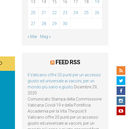
13
14
15
16
17
18
19
20
21
22
23
24
25
26
27
28
29
30
« Mar
Mag »
FEED RSS
Il Vaticano offre 20 punti per un accesso
giusto ed universale ai vaccini, per un
mondo più sano e giusto
Dicembre 29,
2020
Comunicato Stampa della Commissione
Vaticana Covid-19 e della Pontificia
Accademia per la Vita The post Il
Vaticano offre 20 punti per un accesso
giusto ed universale ai vaccini, per un