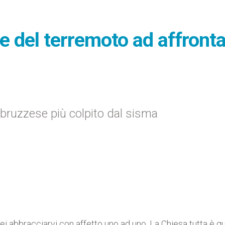
me del terremoto ad affront
 abruzzese più colpito dal sisma
ei abbracciarvi con affetto uno ad uno. La Chiesa tutta è q