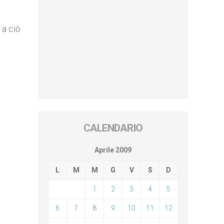
 a ciò
CALENDARIO
Aprile 2009
L
M
M
G
V
S
D
1
2
3
4
5
6
7
8
9
10
11
12