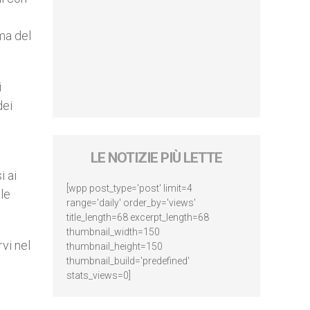
i
sma del
i
dei
LE NOTIZIE PIÙ LETTE
i ai
[wpp post_type='post' limit=4
 le
range='daily' order_by='views'
title_length=68 excerpt_length=68
thumbnail_width=150
vi nel
thumbnail_height=150
thumbnail_build='predefined'
stats_views=0]