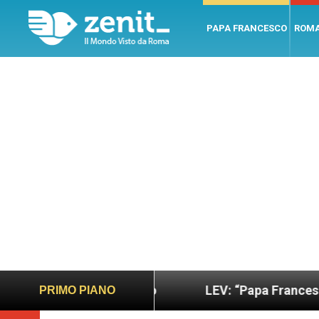
PAPA FRANCESCO
ROM
ù sano e giusto
LEV: “Papa Francesco. Un uomo 
PRIMO PIANO