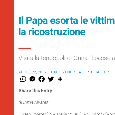
Il Papa esorta le vitti
la ricostruzione
Visita la tendopoli di Onna, il paese
APRILE 28, 2009 00:00
ZENIT STAFF
DICASTERI
W
M
F
T
S
h
e
a
w
h
a
s
c
i
a
t
s
e
t
r
Share this Entry
s
e
b
t
e
A
n
o
e
p
g
o
r
di Inma Álvarez
p
e
k
r
ONNA, martedì, 28 aprile 2009 (ZENIT.org).- “Vorr