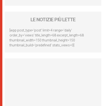
LE NOTIZIE PIÙ LETTE
[wpp post_type='post' limit=4 range='daily'
order_by='views' title_length=68 excerpt_length=68
thumbnail_width=150 thumbnail_height=150
thumbnail_build='predefined' stats_views=0]