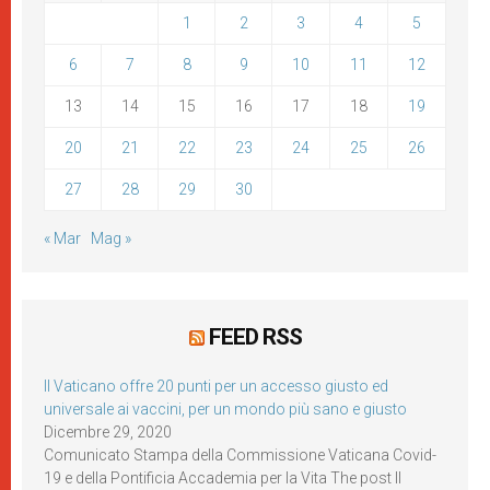
1
2
3
4
5
6
7
8
9
10
11
12
13
14
15
16
17
18
19
20
21
22
23
24
25
26
27
28
29
30
« Mar
Mag »
FEED RSS
Il Vaticano offre 20 punti per un accesso giusto ed
universale ai vaccini, per un mondo più sano e giusto
Dicembre 29, 2020
Comunicato Stampa della Commissione Vaticana Covid-
19 e della Pontificia Accademia per la Vita The post Il