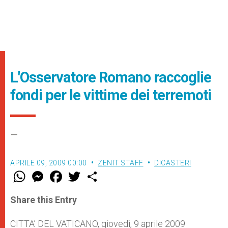
L'Osservatore Romano raccoglie
fondi per le vittime dei terremoti
–
APRILE 09, 2009 00:00
ZENIT STAFF
DICASTERI
W
M
F
T
S
h
e
a
w
h
a
s
c
i
a
t
s
e
t
r
Share this Entry
s
e
b
t
e
A
n
o
e
p
g
o
r
CITTA’ DEL VATICANO, giovedì, 9 aprile 2009