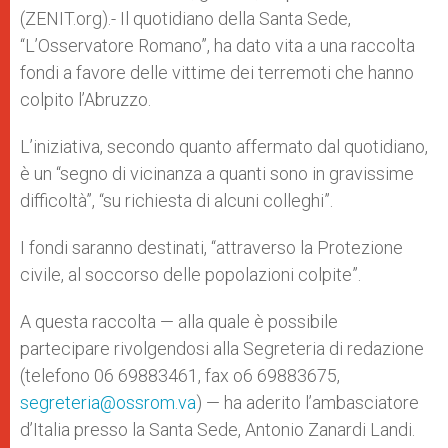
p
e
k
(ZENIT.org).- Il quotidiano della Santa Sede,
r
“L’Osservatore Romano”, ha dato vita a una raccolta
fondi a favore delle vittime dei terremoti che hanno
colpito l’Abruzzo.
L’iniziativa, secondo quanto affermato dal quotidiano,
è un “segno di vicinanza a quanti sono in gravissime
difficoltà”, “su richiesta di alcuni colleghi”.
I fondi saranno destinati, “attraverso la Protezione
civile, al soccorso delle popolazioni colpite”.
A questa raccolta — alla quale è possibile
partecipare rivolgendosi alla Segreteria di redazione
(telefono 06 69883461, fax o6 69883675,
segreteria@ossrom.va
) — ha aderito l’ambasciatore
d’Italia presso la Santa Sede, Antonio Zanardi Landi.