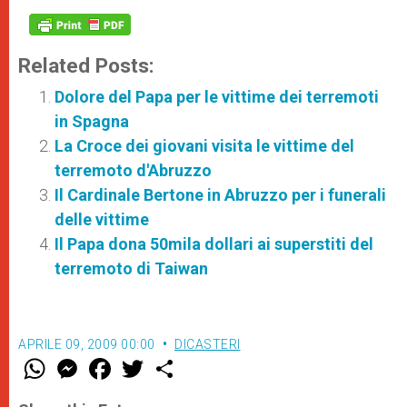
Related Posts:
Dolore del Papa per le vittime dei terremoti
in Spagna
La Croce dei giovani visita le vittime del
terremoto d'Abruzzo
Il Cardinale Bertone in Abruzzo per i funerali
delle vittime
Il Papa dona 50mila dollari ai superstiti del
terremoto di Taiwan
APRILE 09, 2009 00:00
DICASTERI
W
M
F
T
S
h
e
a
w
h
a
s
c
i
a
t
s
e
t
r