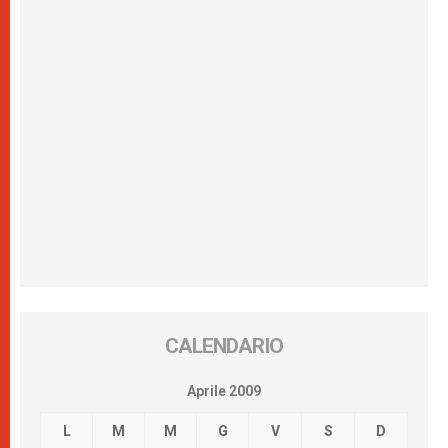
CALENDARIO
Aprile 2009
L
M
M
G
V
S
D