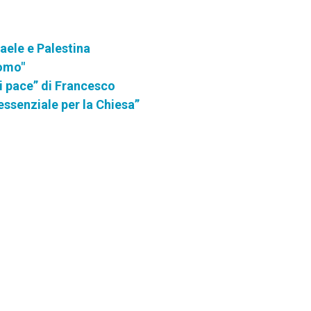
raele e Palestina
uomo"
di pace” di Francesco
essenziale per la Chiesa”