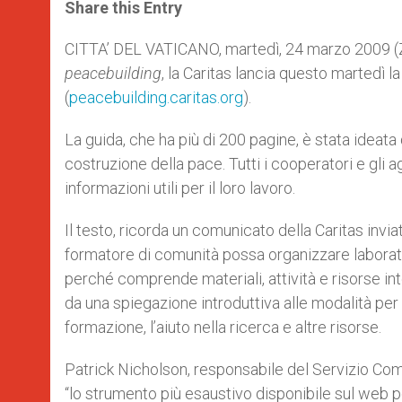
t
s
e
t
r
Share this Entry
s
e
b
t
e
A
n
o
e
p
g
o
r
CITTA’ DEL VATICANO, martedì, 24 marzo 2009 (ZEN
p
e
k
peacebuilding
, la Caritas lancia questo martedì l
r
(
peacebuilding.caritas.org
).
La guida, che ha più di 200 pagine, è stata ideata 
costruzione della pace. Tutti i cooperatori e gli ag
informazioni utili per il loro lavoro.
Il testo, ricorda un comunicato della Caritas invia
formatore di comunità possa organizzare laborator
perché comprende materiali, attività e risorse in
da una spiegazione introduttiva alle modalità per o
formazione, l’aiuto nella ricerca e altre risorse.
Patrick Nicholson, responsabile del Servizio Comu
“lo strumento più esaustivo disponibile sul web pe