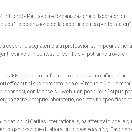
IT.org).- Per favorire l’organizzazione di laboratori di
a guida “La costruzione della pace: una guida per formatori”
da esperti, disegnatori e altri professionisti impegnati nella
enti coinvolti in contesti di conflitto vi potranno trovare
to a ZENIT, contiene infatti tutto il necessario affinché un
i efficaci nel suo contesto locale. E’ molto più di un manu
terconnessi, con la base sul web. Con pochi “clic” si può p
rganizzare il proprio laboratorio, con attività specifiche pe
nicazioni di Caritas Internationalis, ha affermato che la gu
r l’organizzazione di laboratori di
peacebuilding
. Favorisc