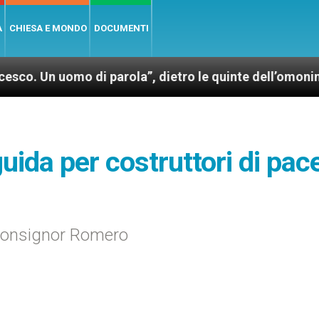
A
CHIESA E MONDO
DOCUMENTI
omo di parola”, dietro le quinte dell’omonimo film d
uida per costruttori di pac
i monsignor Romero