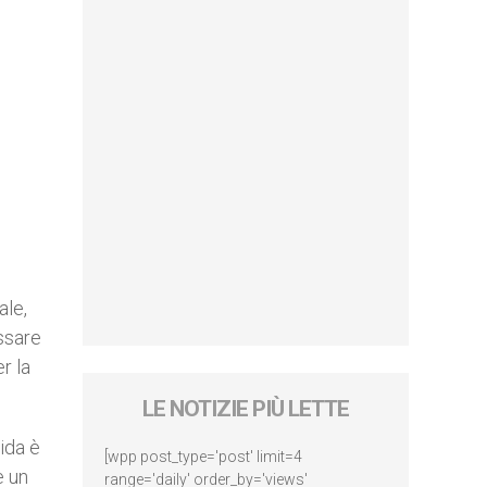
ale,
assare
r la
LE NOTIZIE PIÙ LETTE
ida è
[wpp post_type='post' limit=4
e un
range='daily' order_by='views'