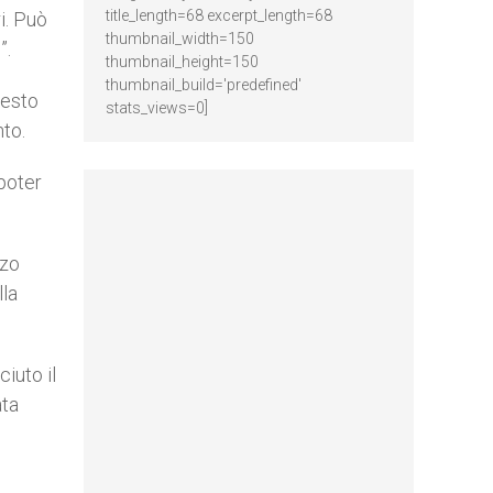
title_length=68 excerpt_length=68
i. Può
thumbnail_width=150
”.
thumbnail_height=150
thumbnail_build='predefined'
uesto
stats_views=0]
nto.
poter
rzo
lla
ciuto il
ata