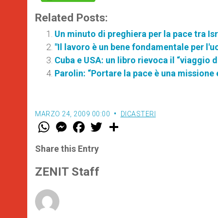
Related Posts:
Un minuto di preghiera per la pace tra Is
"Il lavoro è un bene fondamentale per l'
Cuba e USA: un libro rievoca il “viaggio 
Parolin: “Portare la pace è una missione 
MARZO 24, 2009 00:00
DICASTERI
W
M
F
T
S
h
e
a
w
h
a
s
c
i
a
t
s
e
t
r
Share this Entry
s
e
b
t
e
A
n
o
e
p
g
o
r
ZENIT Staff
p
e
k
r