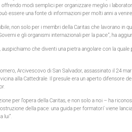
offrendo modi semplici per organizzare meglio i laborator
ò essere una fonte di informazioni per molti anni a venire
ile, non solo per i membri della Caritas che lavorano in q
Governi e gli organismi internazionali per la pace”, ha aggiu
 auspichiamo che diventi una pietra angolare con la quale 
omero, Arcivescovo di San Salvador, assassinato il 24 ma
cina alla Cattedrale. Il presule era un aperto difensore de
or.
azione per l’opera della Caritas, e non solo a noi – ha riconos
ostruzione della pace: una guida per formatori’ viene lanci
 lui”.