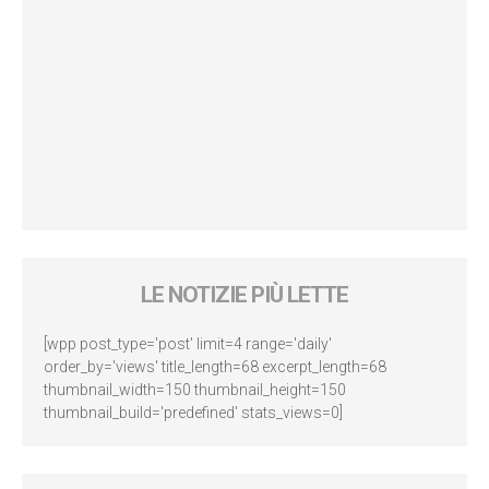
LE NOTIZIE PIÙ LETTE
[wpp post_type='post' limit=4 range='daily'
order_by='views' title_length=68 excerpt_length=68
thumbnail_width=150 thumbnail_height=150
thumbnail_build='predefined' stats_views=0]