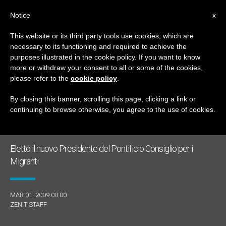
IT
Notice
x
This website or its third party tools use cookies, which are
necessary to its functioning and required to achieve the
GIORNO
purposes illustrated in the cookie policy. If you want to know
Marzo 1st, 2009
more or withdraw your consent to all or some of the cookies,
please refer to the
cookie policy
.
By closing this banner, scrolling this page, clicking a link or
continuing to browse otherwise, you agree to the use of cookies.
ULTIME NOTIZIE
Eletto il nuovo Presidente del Pontificio Consiglio per i
Migranti
MAR 01, 2009 00:00
ZENIT STAFF