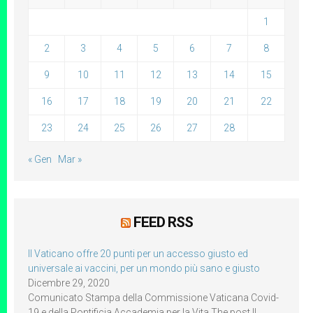
1
2
3
4
5
6
7
8
9
10
11
12
13
14
15
16
17
18
19
20
21
22
23
24
25
26
27
28
« Gen
Mar »
FEED RSS
Il Vaticano offre 20 punti per un accesso giusto ed
universale ai vaccini, per un mondo più sano e giusto
Dicembre 29, 2020
Comunicato Stampa della Commissione Vaticana Covid-
19 e della Pontificia Accademia per la Vita The post Il