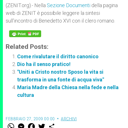
p
e
k
(ZENIT.org).- Nella
r
Sezione Documenti
della pagina
web di ZENIT è possibile leggere la sintesi
sull’incontro di Benedetto XVI con il clero romano.
Related Posts:
Come rivalutare il diritto canonico
Dio ha il senso pratico!
"Uniti a Cristo nostro Sposo la vita si
trasforma in una fonte di acqua viva"
Maria Madre della Chiesa nella fede e nella
cultura
FEBBRAIO 27, 2009 00:00
ARCHIVI
W
M
F
T
S