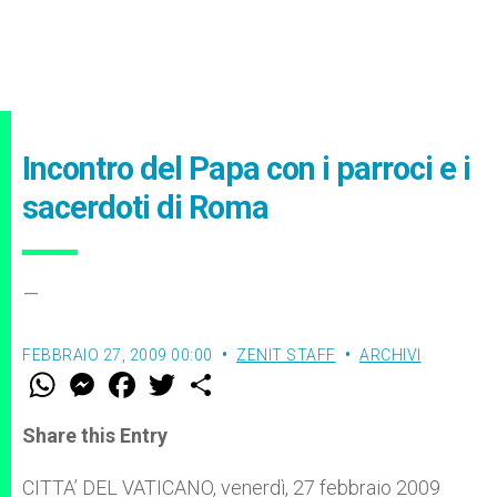
Incontro del Papa con i parroci e i
sacerdoti di Roma
–
FEBBRAIO 27, 2009 00:00
ZENIT STAFF
ARCHIVI
W
M
F
T
S
h
e
a
w
h
a
s
c
i
a
t
s
e
t
r
Share this Entry
s
e
b
t
e
A
n
o
e
p
g
o
r
CITTA’ DEL VATICANO, venerdì, 27 febbraio 2009