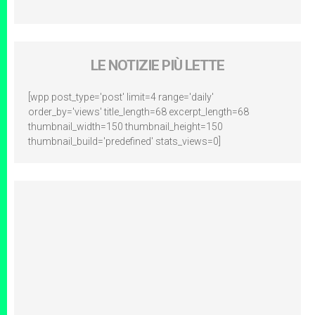
LE NOTIZIE PIÙ LETTE
[wpp post_type='post' limit=4 range='daily'
order_by='views' title_length=68 excerpt_length=68
thumbnail_width=150 thumbnail_height=150
thumbnail_build='predefined' stats_views=0]