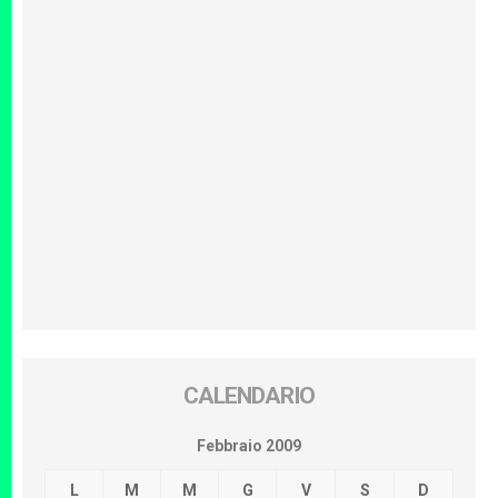
CALENDARIO
Febbraio 2009
L
M
M
G
V
S
D