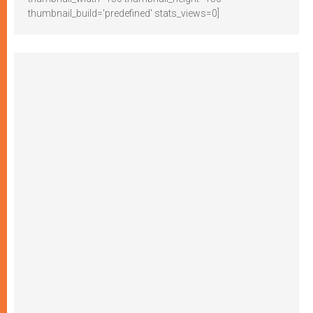
thumbnail_build='predefined' stats_views=0]