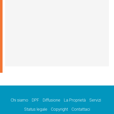
Chi siamo
DPF
Diffusione
La Proprietà
Servizi
Status legale
Copyright
Contattaci