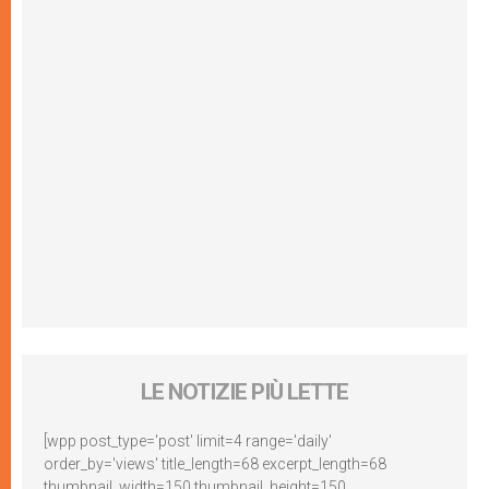
LE NOTIZIE PIÙ LETTE
[wpp post_type='post' limit=4 range='daily'
order_by='views' title_length=68 excerpt_length=68
thumbnail_width=150 thumbnail_height=150