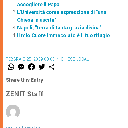
accogliere il Papa
L'Università come espressione di "una
Chiesa in uscita"
Napoli, "terra di tanta grazia divina"
Il mio Cuore Immacolato è il tuo rifugio
FEBBRAIO 25, 2009 00:00
CHIESE LOCALI
W
M
F
T
S
h
e
a
w
h
a
s
c
i
a
t
s
e
t
r
Share this Entry
s
e
b
t
e
A
n
o
e
p
g
o
r
ZENIT Staff
p
e
k
r