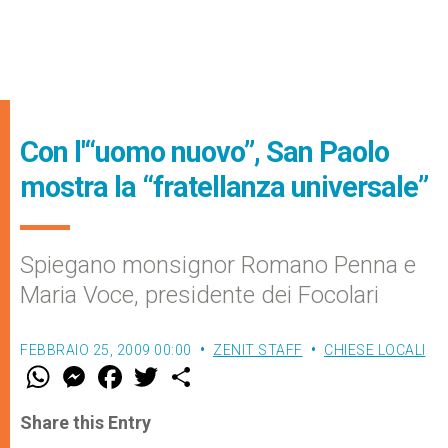
Con l'“uomo nuovo”, San Paolo
mostra la “fratellanza universale”
Spiegano monsignor Romano Penna e
Maria Voce, presidente dei Focolari
FEBBRAIO 25, 2009 00:00
ZENIT STAFF
CHIESE LOCALI
W
M
F
T
S
h
e
a
w
h
a
s
c
i
a
t
s
e
t
r
Share this Entry
s
e
b
t
e