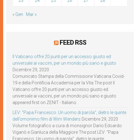
23
24
25
26
27
28
« Gen
Mar »
FEED RSS
Il Vaticano offre 20 punti per un accesso giusto ed
universale ai vaccini, per un mondo più sano e giusto
Dicembre 29, 2020
Comunicato Stampa della Commissione Vaticana Covid-
19 e della Pontificia Accademia per la Vita The post Il
Vaticano offre 20 punti per un accesso giusto ed
universale ai vaccini, per un mondo più sano e giusto
appeared first on ZENIT - Italiano.
LEV: “Papa Francesco. Un uomo di parola”, dietro le quinte
dell’omonimo film di Wim Wenders
Dicembre 29, 2020
Volume fotografico a cura di monsignor Dario Edoardo
Viganò e Gianluca della Maggiore The post LEV: “Papa
Francesco. Un uomo di parola”, dietro le quinte