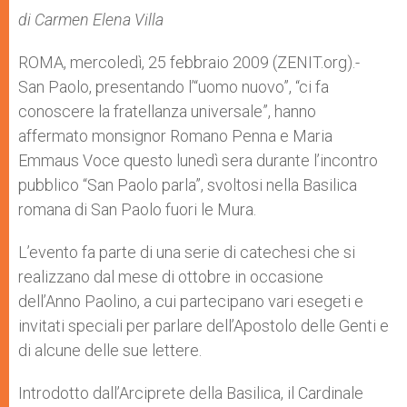
A
n
o
e
p
g
o
r
di Carmen Elena Villa
p
e
k
r
ROMA, mercoledì, 25 febbraio 2009 (ZENIT.org).-
San Paolo, presentando l’“uomo nuovo”, “ci fa
conoscere la fratellanza universale”, hanno
affermato monsignor Romano Penna e Maria
Emmaus Voce questo lunedì sera durante l’incontro
pubblico “San Paolo parla”, svoltosi nella Basilica
romana di San Paolo fuori le Mura.
L’evento fa parte di una serie di catechesi che si
realizzano dal mese di ottobre in occasione
dell’Anno Paolino, a cui partecipano vari esegeti e
invitati speciali per parlare dell’Apostolo delle Genti e
di alcune delle sue lettere.
Introdotto dall’Arciprete della Basilica, il Cardinale