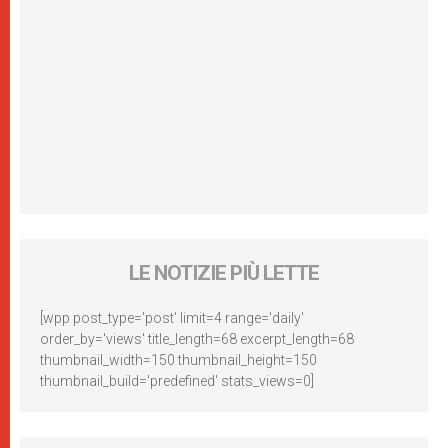
LE NOTIZIE PIÙ LETTE
[wpp post_type='post' limit=4 range='daily'
order_by='views' title_length=68 excerpt_length=68
thumbnail_width=150 thumbnail_height=150
thumbnail_build='predefined' stats_views=0]