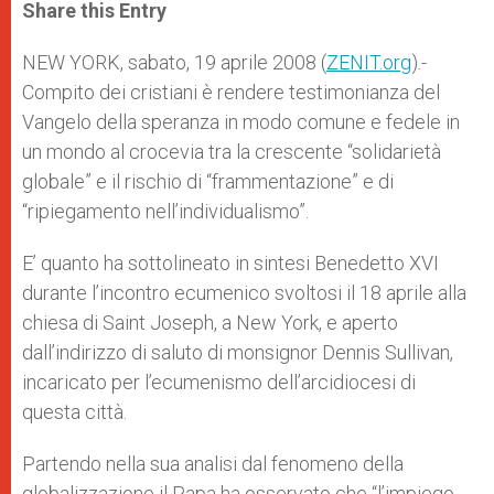
t
s
e
t
r
Share this Entry
s
e
b
t
e
A
n
o
e
p
g
o
r
NEW YORK, sabato, 19 aprile 2008 (
ZENIT.org
).-
p
e
k
Compito dei cristiani è rendere testimonianza del
r
Vangelo della speranza in modo comune e fedele in
un mondo al crocevia tra la crescente “solidarietà
globale” e il rischio di “frammentazione” e di
“ripiegamento nell’individualismo”.
E’ quanto ha sottolineato in sintesi Benedetto XVI
durante l’incontro ecumenico svoltosi il 18 aprile alla
chiesa di Saint Joseph, a New York, e aperto
dall’indirizzo di saluto di monsignor Dennis Sullivan,
incaricato per l’ecumenismo dell’arcidiocesi di
questa città.
Partendo nella sua analisi dal fenomeno della
globalizzazione il Papa ha osservato che “l’impiego