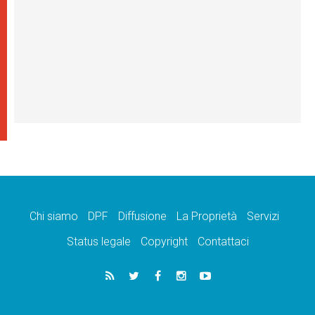
Chi siamo
DPF
Diffusione
La Proprietà
Servizi
Status legale
Copyright
Contattaci