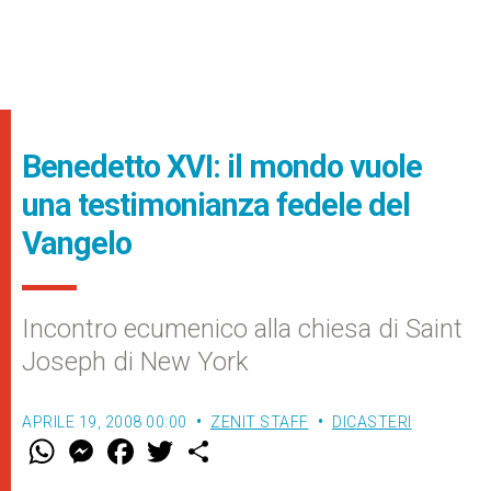
Benedetto XVI: il mondo vuole
una testimonianza fedele del
Vangelo
Incontro ecumenico alla chiesa di Saint
Joseph di New York
APRILE 19, 2008 00:00
ZENIT STAFF
DICASTERI
W
M
F
T
S
h
e
a
w
h
a
s
c
i
a