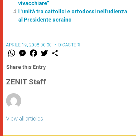
vivacchiare”
L'unità tra cattolici e ortodossi nell'udienza
al Presidente ucraino
APRILE 19, 2008 00:00
DICASTERI
W
M
F
T
S
h
e
a
w
h
a
s
c
i
a
t
s
e
t
r
Share this Entry
s
e
b
t
e
A
n
o
e
p
g
o
r
ZENIT Staff
p
e
k
r
View all articles