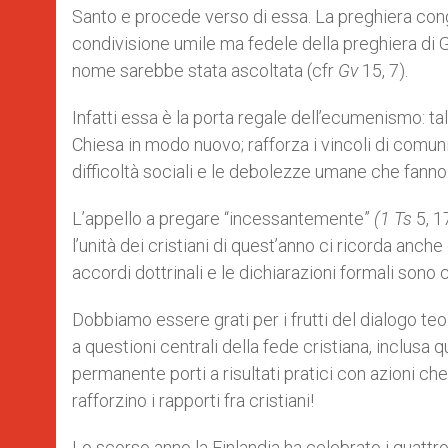
Santo e procede verso di essa. La preghiera congiu
condivisione umile ma fedele della preghiera di 
nome sarebbe stata ascoltata (cfr
Gv
15, 7).
Infatti essa è la porta regale dell’ecumenismo: tal
Chiesa in modo nuovo; rafforza i vincoli di comuni
difficoltà sociali e le debolezze umane che fanno 
L’appello a pregare “incessantemente”
(1 Ts
5, 1
l’unità dei cristiani di quest’anno ci ricorda anch
accordi dottrinali e le dichiarazioni formali sono
Dobbiamo essere grati per i frutti del dialogo teol
a questioni centrali della fede cristiana, inclusa qu
permanente porti a risultati pratici con azioni che
rafforzino i rapporti fra cristiani!
Lo scorso anno la Finlandia ha celebrato i quattr