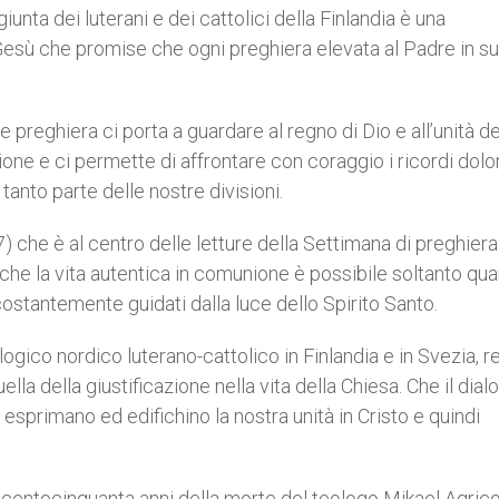
nta dei luterani e dei cattolici della Finlandia è una
Gesù che promise che ogni preghiera elevata al Padre in s
e preghiera ci porta a guardare al regno di Dio e all’unità de
one e ci permette di affrontare con coraggio i ricordi dolor
tanto parte delle nostre divisioni.
7) che è al centro delle letture della Settimana di preghiera
e che la vita autentica in comunione è possibile soltanto qua
 costantemente guidati dalla luce dello Spirito Santo.
ogico nordico luterano-cattolico in Finlandia e in Svezia, re
ella della giustificazione nella vita della Chiesa. Che il dial
 esprimano ed edifichino la nostra unità in Cristo e quindi
ocentocinquanta anni della morte del teologo Mikael Agricol