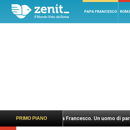
PAPA FRANCESCO
ROM
LEV: “Papa Francesco. Un uomo di parola”, dietro
PRIMO PIANO