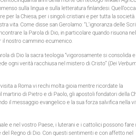
menso sulla lingua e sulla letteratura finlandesi. Quell’occ
 per la Chiesa, per i singoli cristiani e per tutta la società.
tra vita. Come disse san Gerolamo: “L’ignoranza delle Scri
Incontrare la Parola di Dio, in particolare quando risuona nel
per il nostro cammino ecumenico.
rola di Dio la sacra teologia “vigorosamente si consolida e
de ogni verità racchiusa nel mistero di Cristo” (
Dei Verbu
visita a Roma vi rechi molta gioia mentre ricordate la
il martirio di Pietro e di Paolo, gli apostoli fondatori della C
do il messaggio evangelico e la sua forza salvifica nella vi
uale e nel vostro Paese, i luterani e i cattolici possono fare
e del Regno di Dio. Con questi sentimenti e con affetto nel