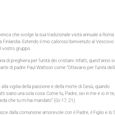
enica che svolge la sua tradizionale visita annuale a Roma 
la Finlandia. Estendo il mio caloroso benvenuto al Vescovo
l vostro gruppo.
a di preghiera per l’unità dei cristiani. Infatti, quest’anno si
parte di padre Paul Wattson come “Ottavario per l’unità dell
 alla vigilia della passione e della morte di Gesù, quando
tti siano una sola cosa. Come tu, Padre, sei in me e io in te
reda che tu mi hai mandato” (
Gv
17, 21).
urisce dalla comunione amorevole con il Padre, il Figlio e lo 