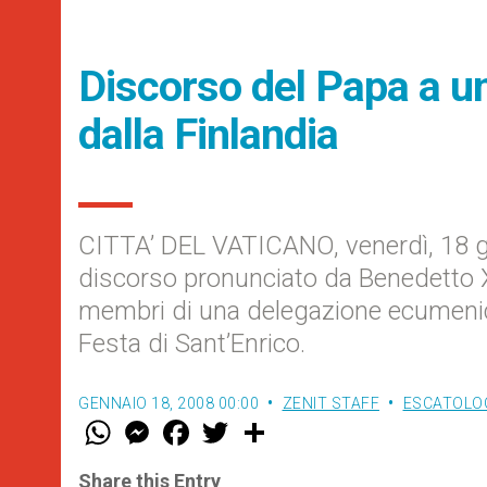
Discorso del Papa a 
dalla Finlandia
CITTA’ DEL VATICANO, venerdì, 18 g
discorso pronunciato da Benedetto XV
membri di una delegazione ecumenica
Festa di Sant’Enrico.
GENNAIO 18, 2008 00:00
ZENIT STAFF
ESCATOLOG
W
M
F
T
S
h
e
a
w
h
a
s
c
i
a
t
s
e
t
r
Share this Entry