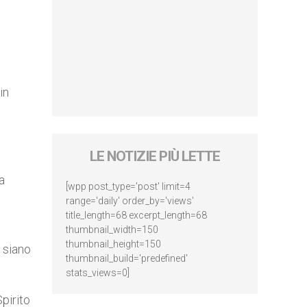
in
LE NOTIZIE PIÙ LETTE
a
[wpp post_type='post' limit=4
range='daily' order_by='views'
title_length=68 excerpt_length=68
thumbnail_width=150
thumbnail_height=150
, siano
thumbnail_build='predefined'
stats_views=0]
Spirito