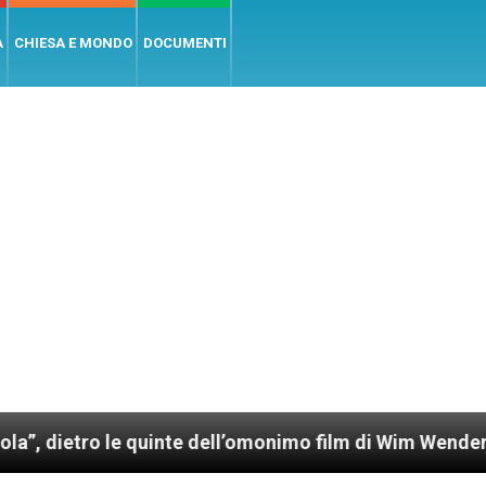
A
CHIESA E MONDO
DOCUMENTI
 le quinte dell’omonimo film di Wim Wenders
Lu