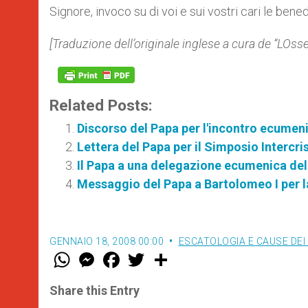
Signore, invoco su di voi e sui vostri cari le bened
[Traduzione dell’originale inglese a cura de “LOs
Related Posts:
Discorso del Papa per l'incontro ecumen
Lettera del Papa per il Simposio Intercri
Il Papa a una delegazione ecumenica dell
Messaggio del Papa a Bartolomeo I per la
GENNAIO 18, 2008 00:00
ESCATOLOGIA E CAUSE DEI
W
M
F
T
S
h
e
a
w
h
a
s
c
i
a
t
s
e
t
r
Share this Entry
s
e
b
t
e