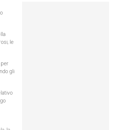
uo
lla
osi, le
 per
ndo gli
lativo
ogo
a, la