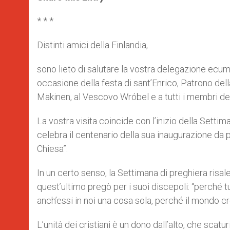
s
e
b
t
e
A
n
o
e
p
g
o
r
* * *
p
e
k
r
Distinti amici della Finlandia,
sono lieto di salutare la vostra delegazione ecum
occasione della festa di sant’Enrico, Patrono del
Mäkinen, al Vescovo Wróbel e a tutti i membri de
La vostra visita coincide con l’inizio della Settiman
celebra il centenario della sua inaugurazione da 
Chiesa”.
In un certo senso, la Settimana di preghiera risale
quest’ultimo pregò per i suoi discepoli: “perché tu
anch’essi in noi una cosa sola, perché il mondo c
L’unità dei cristiani è un dono dall’alto, che scat