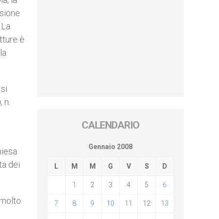
asione
 La
tture è
la
 si
m
, n.
CALENDARIO
Gennaio 2008
hiesa
ta dei
L
M
M
G
V
S
D
1
2
3
4
5
6
 molto
7
8
9
10
11
12
13