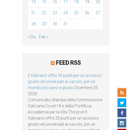
14
15
16
17
18
19
20
21
22
23
24
25
26
27
28
29
30
31
« Dic
Feb »
FEED RSS
Il Vaticano offre 20 punti per un accesso
giusto ed universale ai vaccini, per un
mondo più sano e giusto
Dicembre 29,
2020
Comunicato Stampa della Commissione
Vaticana Covid-19 e della Pontificia
Accademia per la Vita The post Il
Vaticano offre 20 punti per un accesso
giusto ed universale ai vaccini, per un