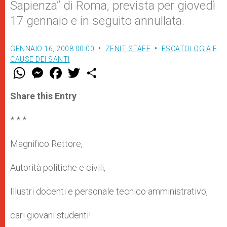
Sapienza” di Roma, prevista per giovedì
17 gennaio e in seguito annullata.
GENNAIO 16, 2008 00:00
ZENIT STAFF
ESCATOLOGIA E
CAUSE DEI SANTI
W
M
F
T
S
h
e
a
w
h
a
s
c
i
a
t
s
e
t
r
Share this Entry
s
e
b
t
e
A
n
o
e
p
g
o
r
* * *
p
e
k
r
Magnifico Rettore,
Autorità politiche e civili,
Illustri docenti e personale tecnico amministrativo,
cari giovani studenti!