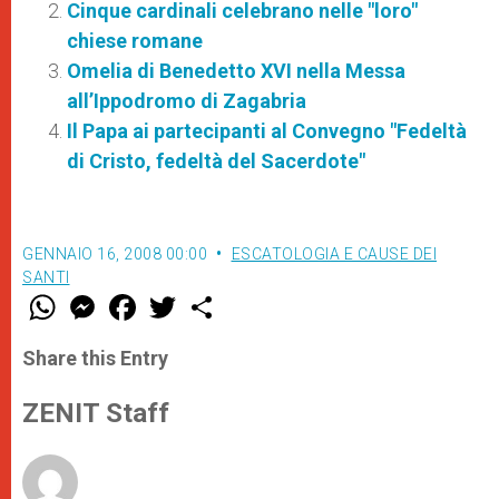
Cinque cardinali celebrano nelle "loro"
chiese romane
Omelia di Benedetto XVI nella Messa
all’Ippodromo di Zagabria
Il Papa ai partecipanti al Convegno "Fedeltà
di Cristo, fedeltà del Sacerdote"
GENNAIO 16, 2008 00:00
ESCATOLOGIA E CAUSE DEI
SANTI
W
M
F
T
S
h
e
a
w
h
a
s
c
i
a
t
s
e
t
r
Share this Entry
s
e
b
t
e
A
n
o
e
p
g
o
r
ZENIT Staff
p
e
k
r