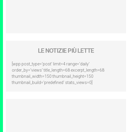
LE NOTIZIE PIÙ LETTE
[wpp post_type='post' limit=4 range='daily'
order_by='views' title_length=68 excerpt_length=68
thumbnail_width=150 thumbnail_height=150
thumbnail_build='predefined' stats_views=0]