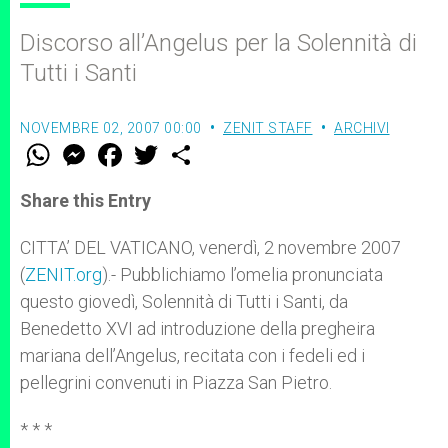
Discorso all’Angelus per la Solennità di
Tutti i Santi
NOVEMBRE 02, 2007 00:00
ZENIT STAFF
ARCHIVI
W
M
F
T
S
h
e
a
w
h
a
s
c
i
a
t
s
e
t
r
Share this Entry
s
e
b
t
e
A
n
o
e
p
g
o
r
CITTA’ DEL VATICANO, venerdì, 2 novembre 2007
p
e
k
(
ZENIT.org
r
).- Pubblichiamo l’omelia pronunciata
questo giovedì, Solennità di Tutti i Santi, da
Benedetto XVI ad introduzione della pregheira
mariana dell’Angelus, recitata con i fedeli ed i
pellegrini convenuti in Piazza San Pietro.
* * *