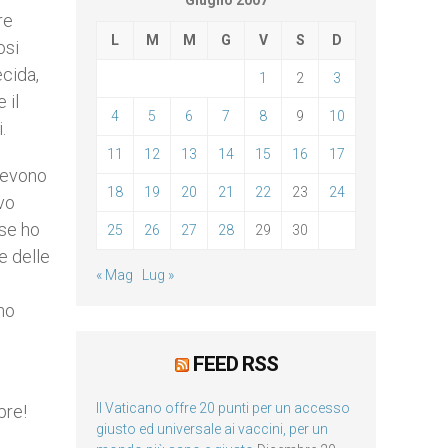
Giugno 2007
re
L
M
M
G
V
S
D
osi
ecida,
1
2
3
 il
4
5
6
7
8
9
10
.
11
12
13
14
15
16
17
 devono
18
19
20
21
22
23
24
ivo
 se ho
25
26
27
28
29
30
e delle
« Mag
Lug »
nno
FEED RSS
Il Vaticano offre 20 punti per un accesso
pre!
giusto ed universale ai vaccini, per un