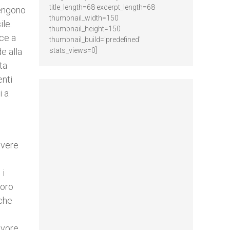
title_length=68 excerpt_length=68
vengono
thumbnail_width=150
ile.
thumbnail_height=150
ce a
thumbnail_build='predefined'
e alla
stats_views=0]
ta
enti
i a
overe
 i
loro
 che
avore