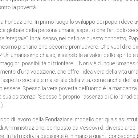
ontro la povertà.
la Fondazione. In primo luogo lo sviluppo dei popoli deve 
ca globale della persona umana, aspetto che l’articolo se
e integrale
“. In tal senso, nel definire questo concetto, Pa
anesimo plenario che occorre promuovere. Che vuol dire ci
i? Un umanesimo chiuso, insensibile ai valori dello spirito e 
aggiori possibilità di trionfare…. Non v’è dunque umanes
mento d’una vocazione, che offre l’idea vera della vita uma
l’aspetto sociale e materiale della vita, come anche dell’a
 suo essere. Spesso la vera povertà dell’uomo è la mancanza 
 sua esistenza: “Spesso è proprio l’assenza di Dio la radic
1).
odo di lavoro della Fondazione, modello per qualsiasi strut
io di Amministrazione, composto da Vescovi di diverse aree
one. In tal modo, la decisione è in mano a quanti conoscono 