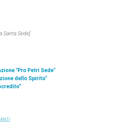
la Santa Sede]
azione "Pro Petri Sede"
zione dello Spirito"
ocredito”
SANTI