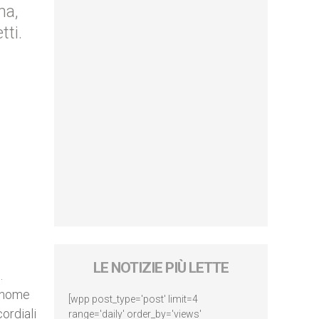
na,
tti.
LE NOTIZIE PIÙ LETTE
.
l nome
[wpp post_type='post' limit=4
ordiali
range='daily' order_by='views'