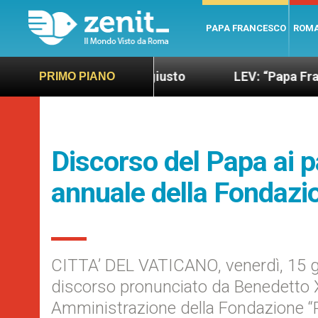
PAPA FRANCESCO
ROM
do più sano e giusto
LEV: “Papa Francesco. Un u
PRIMO PIANO
Discorso del Papa ai pa
annuale della Fondazi
CITTA’ DEL VATICANO, venerdì, 15 
discorso pronunciato da Benedetto XV
Amministrazione della Fondazione “P