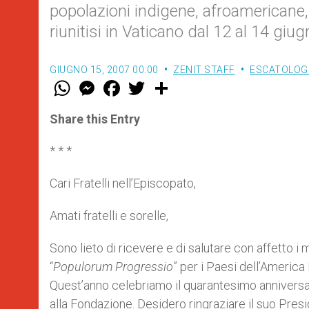
popolazioni indigene, afroamericane,
riunitisi in Vaticano dal 12 al 14 giu
GIUGNO 15, 2007 00:00
ZENIT STAFF
ESCATOLOGI
W
M
F
T
S
h
e
a
w
h
a
s
c
i
a
t
s
e
t
r
Share this Entry
s
e
b
t
e
A
n
o
e
p
g
o
r
* * *
p
e
k
r
Cari Fratelli nell’Episcopato,
Amati fratelli e sorelle,
Sono lieto di ricevere e di salutare con affetto 
“
Populorum Progressio
” per i Paesi dell’America 
Quest’anno celebriamo il quarantesimo anniversar
alla Fondazione. Desidero ringraziare il suo Pres