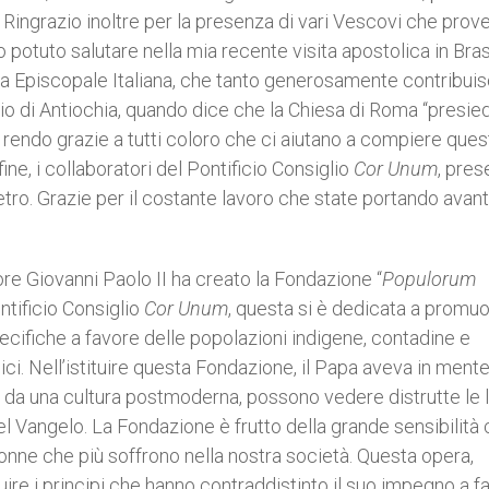
i. Ringrazio inoltre per la presenza di vari Vescovi che pro
o potuto salutare nella mia recente visita apostolica in Bras
za Episcopale Italiana, che tanto generosamente contribuis
zio di Antiochia, quando dice che la Chiesa di Roma “presied
, rendo grazie a tutti coloro che ci aiutano a compiere ques
ine, i collaboratori del Pontificio Consiglio
Cor Unum
, pres
tro. Grazie per il costante lavoro che state portando avant
re Giovanni Paolo II ha creato la Fondazione “
Populorum
ontificio Consiglio
Cor Unum
, questa si è dedicata a promu
ecifiche a favore delle popolazioni indigene, contadine e
i. Nell’istituire questa Fondazione, il Papa aveva in mente
i da una cultura postmoderna, possono vedere distrutte le 
del Vangelo. La Fondazione è frutto della grande sensibilità
donne che più soffrono nella nostra società. Questa opera,
uire i principi che hanno contraddistinto il suo impegno a f