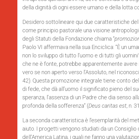
della dignità di ogni essere umano e della lotta c
Desidero sottolineare qui due caratteristiche del
come principio pastorale una visione antropologi
degli Statuti della Fondazione chiama “
promozion
Paolo VI affermava nella sua Enciclica: “È un um
non lo sviluppo di tutto l’uomo e di tutti gli uomin
che ne è fonte, potrebbe apparentemente avere m
vero se non aperto verso l’Assoluto, nel riconosci
42). Questa promozione integrale tiene conto del
di fede, che dà all’uomo il significato pieno del
speranza, l’assenza di un Padre che dia senso alla
profonda della sofferenza” (
Deus caritas est
, n. 3
La seconda caratteristica è l’esemplarità del met
aiuto. I progetti vengono studiati da un Consigl
dell’America Latina, i quali ne fanno una valutazi