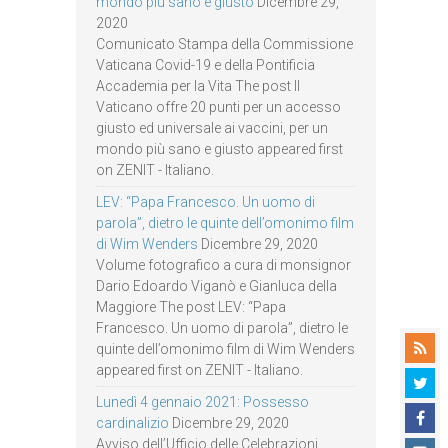
mondo più sano e giusto
Dicembre 29,
2020
Comunicato Stampa della Commissione
Vaticana Covid-19 e della Pontificia
Accademia per la Vita The post Il
Vaticano offre 20 punti per un accesso
giusto ed universale ai vaccini, per un
mondo più sano e giusto appeared first
on ZENIT - Italiano.
LEV: “Papa Francesco. Un uomo di
parola”, dietro le quinte dell’omonimo film
di Wim Wenders
Dicembre 29, 2020
Volume fotografico a cura di monsignor
Dario Edoardo Viganò e Gianluca della
Maggiore The post LEV: “Papa
Francesco. Un uomo di parola”, dietro le
quinte dell’omonimo film di Wim Wenders
appeared first on ZENIT - Italiano.
Lunedì 4 gennaio 2021: Possesso
cardinalizio
Dicembre 29, 2020
Avviso dell’Ufficio delle Celebrazioni