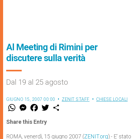
Al Meeting di Rimini per
discutere sulla verità
Dal 19 al 25 agosto
GIUGNO 15, 2007 00:00
ZENIT STAFF
CHIESE LOCALI
W
M
F
T
S
h
e
a
w
h
a
s
c
i
a
t
s
e
t
r
Share this Entry
s
e
b
t
e
A
n
o
e
p
g
o
r
ROMA, venerdì, 15 giugno 2007 (
ZENIT.org
).- E’ stato