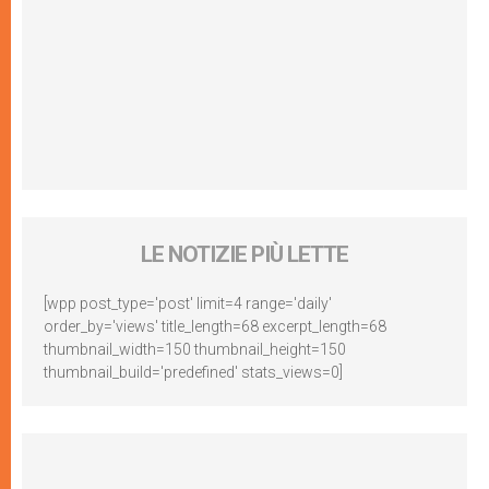
LE NOTIZIE PIÙ LETTE
[wpp post_type='post' limit=4 range='daily'
order_by='views' title_length=68 excerpt_length=68
thumbnail_width=150 thumbnail_height=150
thumbnail_build='predefined' stats_views=0]