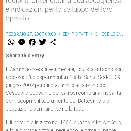
regione, offrendogli la sua accoglienza
e indicazioni per lo sviluppo del loro
operato.
FEBBRAIO 27, 2007 00:00
ZENIT STAFF
CHIESE LOCALI
W
M
F
T
S
h
e
a
w
h
a
s
c
i
a
t
s
e
t
r
Share this Entry
s
e
b
t
e
A
n
o
e
p
g
o
r
Il Cammino Neocatecumenale, i cui statuti sono stati
p
e
k
approvati “ad experimentum” dalla Santa Sede il 29
r
giugno 2002 per cinque anni, è al servizio dei
Vescovi diocesani e dei parroci come una modalità
per riscoprire il sacramento del Battesimo e di
educazione permanente nella fede.
L’itinerario è iniziato nel 1964, quando Kiko Argüello,
allora giovane pittore, seguendo le orme di padre