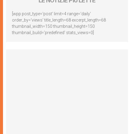
LE NOTIZIE PIÙ LETTE
[wpp post_type='post' limit=4 range='daily'
order_by='views' title_length=68 excerpt_length=68
thumbnail_width=150 thumbnail_height=150
thumbnail_build='predefined' stats_views=0]