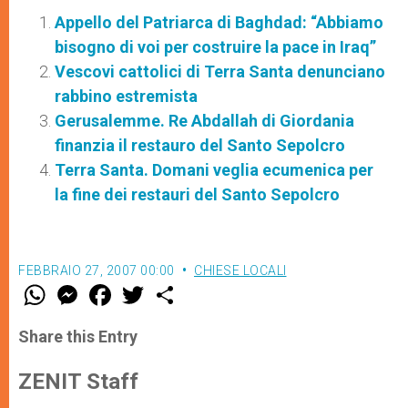
Appello del Patriarca di Baghdad: “Abbiamo
bisogno di voi per costruire la pace in Iraq”
Vescovi cattolici di Terra Santa denunciano
rabbino estremista
Gerusalemme. Re Abdallah di Giordania
finanzia il restauro del Santo Sepolcro
Terra Santa. Domani veglia ecumenica per
la fine dei restauri del Santo Sepolcro
FEBBRAIO 27, 2007 00:00
CHIESE LOCALI
W
M
F
T
S
h
e
a
w
h
a
s
c
i
a
t
s
e
t
r
Share this Entry
s
e
b
t
e
A
n
o
e
p
g
o
r
ZENIT Staff
p
e
k
r