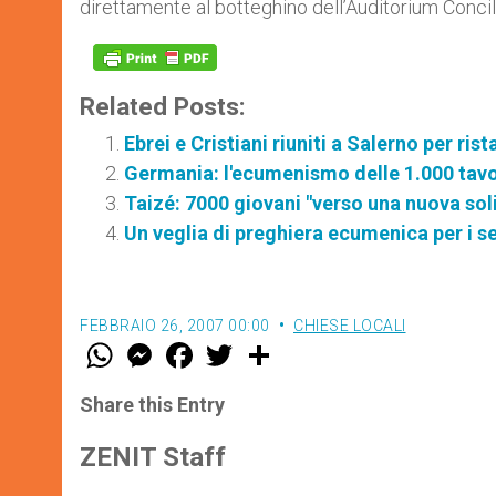
direttamente al botteghino dell’Auditorium Concili
Related Posts:
Ebrei e Cristiani riuniti a Salerno per rist
Germania: l'ecumenismo delle 1.000 tav
Taizé: 7000 giovani "verso una nuova soli
Un veglia di preghiera ecumenica per i s
FEBBRAIO 26, 2007 00:00
CHIESE LOCALI
W
M
F
T
S
h
e
a
w
h
a
s
c
i
a
t
s
e
t
r
Share this Entry
s
e
b
t
e
A
n
o
e
p
g
o
r
ZENIT Staff
p
e
k
r