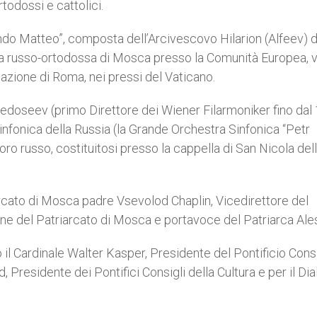
rtodossi e cattolici.
o Matteo”, composta dell’Arcivescovo Hilarion (Alfeev) d
esa russo-ortodossa di Mosca presso la Comunità Europea, 
iazione di Roma, nei pressi del Vaticano.
Fedoseev (primo Direttore dei Wiener Filarmoniker fino dal
infonica della Russia (la Grande Orchestra Sinfonica “Petr
 coro russo, costituitosi presso la cappella di San Nicola del
arcato di Mosca padre Vsevolod Chaplin, Vicedirettore del
ne del Patriarcato di Mosca e portavoce del Patriarca Aless
il Cardinale Walter Kasper, Presidente del Pontificio Cons
rd, Presidente dei Pontifici Consigli della Cultura e per il Di