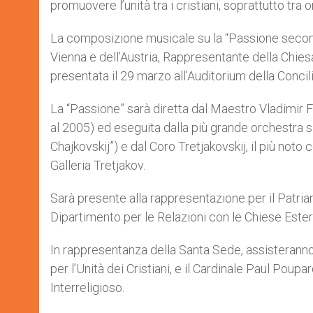
promuovere l’unità tra i cristiani, soprattutto tra o
r
La composizione musicale su la “Passione second
Vienna e dell’Austria, Rappresentante della Chi
presentata il 29 marzo all’Auditorium della Concil
La “Passione” sarà diretta dal Maestro Vladimir 
al 2005) ed eseguita dalla più grande orchestra s
Chajkovskij”) e dal Coro Tretjakovskij, il più noto
Galleria Tretjakov.
Sarà presente alla rappresentazione per il Patri
Dipartimento per le Relazioni con le Chiese Ester
In rappresentanza della Santa Sede, assisteranno 
per l’Unità dei Cristiani, e il Cardinale Paul Poupa
Interreligioso.