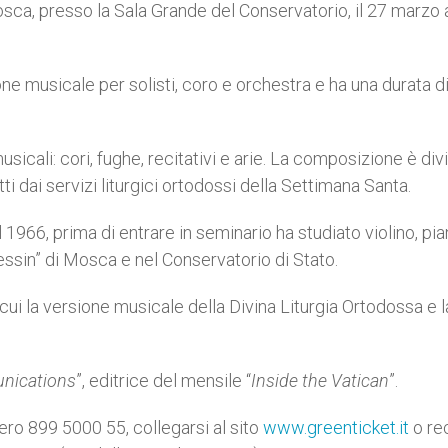
osca, presso la Sala Grande del Conservatorio, il 27 marzo a
musicale per solisti, coro e orchestra e ha una durata di
icali: cori, fughe, recitativi e arie. La composizione è divi
tti dai servizi liturgici ortodossi della Settimana Santa.
 1966, prima di entrare in seminario ha studiato violino, pi
sin” di Mosca e nel Conservatorio di Stato.
cui la versione musicale della Divina Liturgia Ortodossa e l
unications
”, editrice del mensile “
Inside the Vatican
”.
mero 899 5000 55, collegarsi al sito
www.greenticket.it
o re