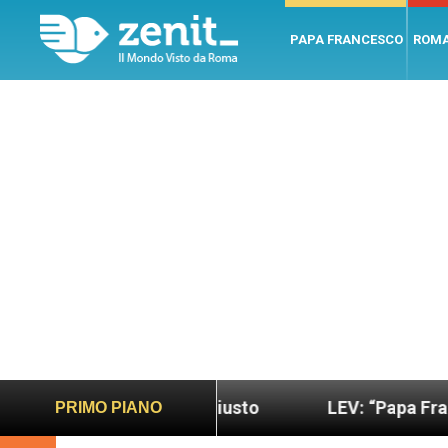
PAPA FRANCESCO
ROM
do più sano e giusto
LEV: “Papa Francesco. Un 
PRIMO PIANO