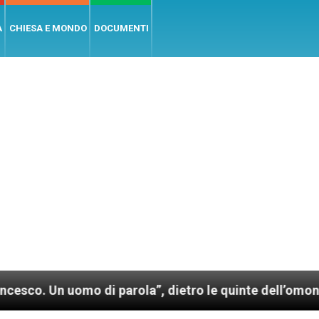
A
CHIESA E MONDO
DOCUMENTI
uomo di parola”, dietro le quinte dell’omonimo film d