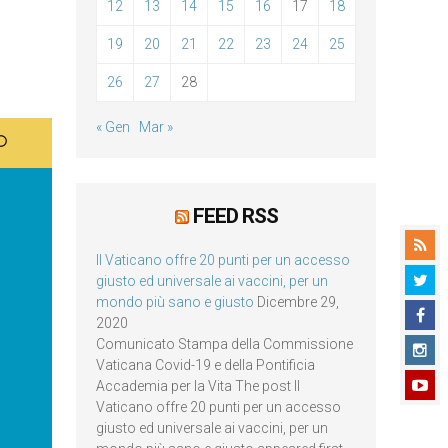
12
13
14
15
16
17
18
19
20
21
22
23
24
25
26
27
28
« Gen
Mar »
FEED RSS
Il Vaticano offre 20 punti per un accesso
giusto ed universale ai vaccini, per un
mondo più sano e giusto
Dicembre 29,
2020
Comunicato Stampa della Commissione
Vaticana Covid-19 e della Pontificia
Accademia per la Vita The post Il
Vaticano offre 20 punti per un accesso
giusto ed universale ai vaccini, per un