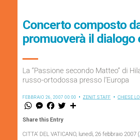
Concerto composto da
promuoverà il dialog
La “Passione secondo Matteo” di Hila
russo-ortodossa presso l’Europa
FEBBRAIO 26, 2007 00:00
ZENIT STAFF
CHIESE LO
W
M
F
T
S
h
e
a
w
h
a
s
c
i
a
t
s
e
t
r
Share this Entry
s
e
b
t
e
A
n
o
e
p
g
o
r
CITTA’ DEL VATICANO, lunedì, 26 febbraio 2007 (
p
e
k