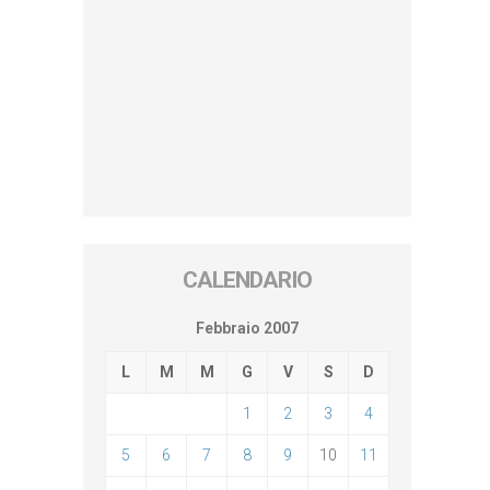
CALENDARIO
Febbraio 2007
L
M
M
G
V
S
D
1
2
3
4
5
6
7
8
9
10
11