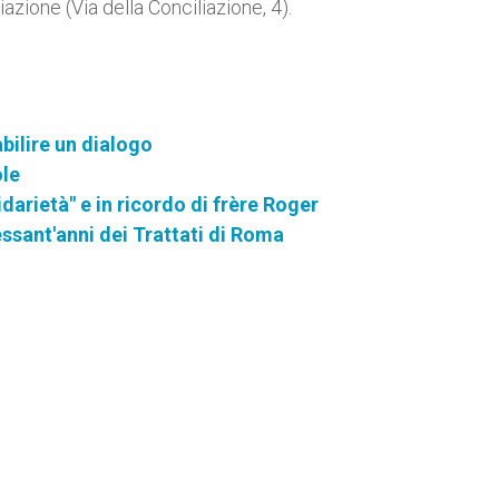
azione (Via della Conciliazione, 4).
abilire un dialogo
ole
darietà" e in ricordo di frère Roger
essant'anni dei Trattati di Roma