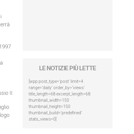
i
verrà
 1997
la
LE NOTIZIE PIÙ LETTE
[wpp post_type='post' limit=4
range='daily' order_by='views'
io II.
title_length=68 excerpt_length=68
thumbnail_width=150
iglio
thumbnail_height=150
thumbnail_build='predefined'
alogo
stats_views=0]