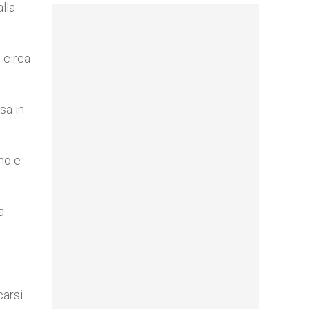
lla
 circa
sa in
ano e
a
carsi