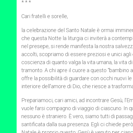
* * *
Cari fratelli e sorelle,
la celebrazione del Santo Natale è ormai imminent
che questa Notte la liturgia ci inviterà a contem
nel presepe, si rende manifesta la nostra salvezza
accolti, scopriamo di essere preziosi e unici agli 
coscienza di quanto valga la vita umana, la vita d
tramonto. A chi apre il cuore a questo “bambino a
offre la possibilità di guardare con occhi nuovi l
interiore dell’amore di Dio, che riesce a trasforma
Prepariamoci, cari amici, ad incontrare Gesù, l’
vuole farsi compagno di viaggio di ciascuno. In q
nessuno è straniero. È vero, siamo tutti di passag
santificata dalla sua presenza. Egli ci chiede per
Natale è proprio questo: Gesù è venuto per ciascun