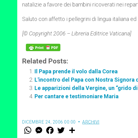
natalizie a favore dei bambini ricoverati nei repart
Saluto con affetto i pellegrini di lingua italiana ed
[© Copyright 2006 – Libreria Editrice Vaticana]
Related Posts:
Il Papa prende il volo dalla Corea
L'incontro del Papa con Nostra Signora 
Le apparizioni della Vergine, un “grido di 
Per cantare e testimoniare Maria
DICEMBRE 24, 2006 00:00
ARCHIVI
W
M
F
T
S
h
e
a
w
h
a
s
c
i
a