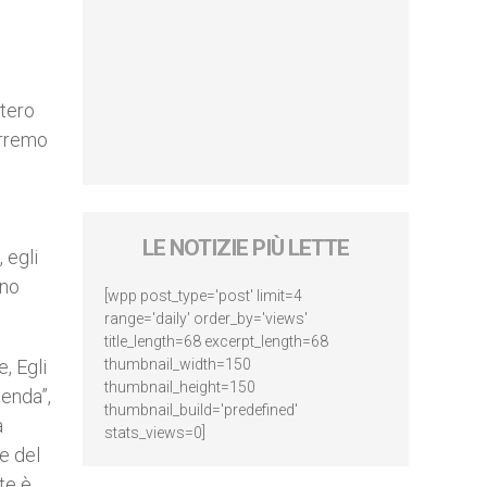
stero
orremo
d
LE NOTIZIE PIÙ LETTE
 egli
ino
[wpp post_type='post' limit=4
range='daily' order_by='views'
title_length=68 excerpt_length=68
, Egli
thumbnail_width=150
thumbnail_height=150
tenda”,
thumbnail_build='predefined'
a
stats_views=0]
e del
te è