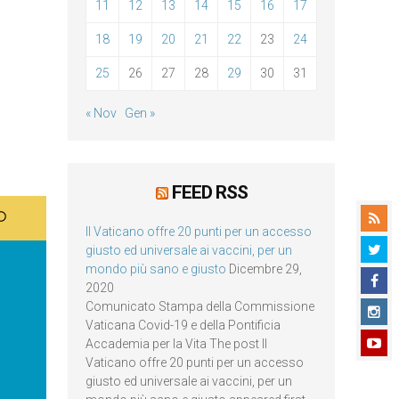
11
12
13
14
15
16
17
18
19
20
21
22
23
24
25
26
27
28
29
30
31
« Nov
Gen »
FEED RSS
Il Vaticano offre 20 punti per un accesso
giusto ed universale ai vaccini, per un
mondo più sano e giusto
Dicembre 29,
2020
Comunicato Stampa della Commissione
Vaticana Covid-19 e della Pontificia
Accademia per la Vita The post Il
Vaticano offre 20 punti per un accesso
giusto ed universale ai vaccini, per un