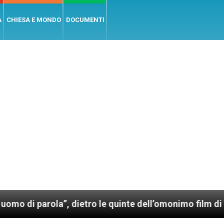
A
CHIESA E MONDO
DOCUMENTI
arola”, dietro le quinte dell’omonimo film di Wim We