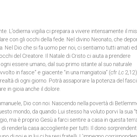
e. L’odierna vigilia ci prepara a vivere intensamente il mi
plare con gli occhi della fede. Nel divino Neonato, che dep
. Nel Dio che si fa uomo per noi, ci sentiamo tutti amati e
occhi del Creatore. Il Natale di Cristo ci aiuta a prendere
i ogni essere umano, dal suo primo istante al suo naturale
vvolto in fasce” e giacente “in una mangiatoia” (cfr
Lc
2,12),
e realtà di ogni giorno. Potrà assaporare la potenza del fasc
re in gioia anche il dolore.
Emmanuele, Dio con noi. Nascendo nella povertà di Betlemme
uesto mondo, da quando Lui stesso ha voluto porvi la sua “
gio, ma è proprio Gesù a farci sentire a casa in questa terr
ò di renderla casa accogliente per tutti. Il dono sorprendent
o di noi e in lui ci ha resi fratelli. L’impegno corrisponden