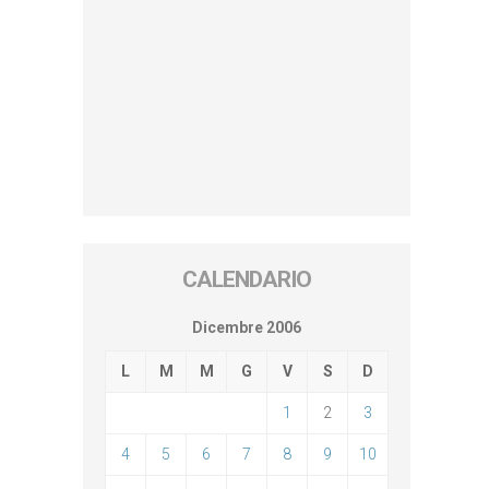
CALENDARIO
Dicembre 2006
L
M
M
G
V
S
D
1
2
3
4
5
6
7
8
9
10