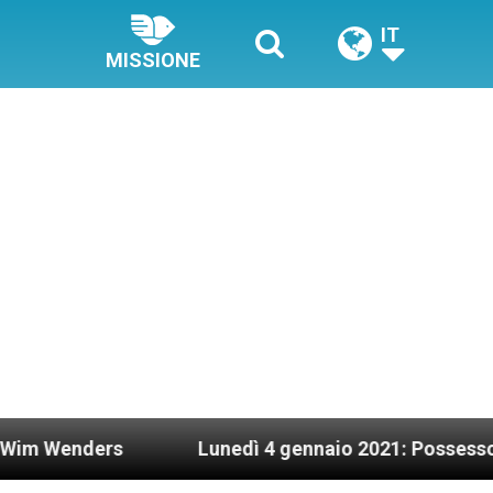
IT
MISSIONE
nders
Lunedì 4 gennaio 2021: Possesso cardinal