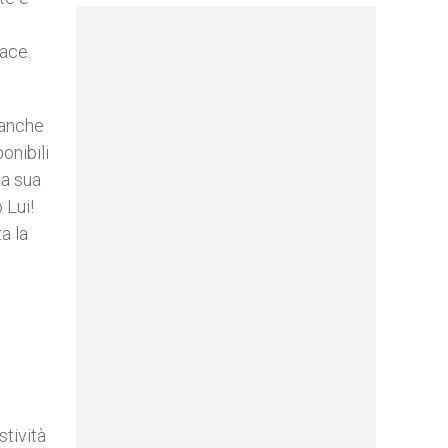
pace.
 anche
onibili
la sua
 Lui!
a la
stività