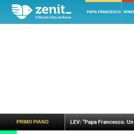
PAPA FRANCESCO
ROM
ano e giusto
LEV: “Papa Francesco. Un uomo di p
PRIMO PIANO