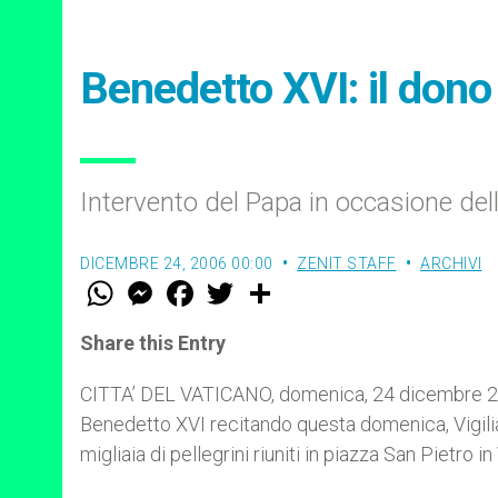
Benedetto XVI: il dono
Intervento del Papa in occasione del
DICEMBRE 24, 2006 00:00
ZENIT STAFF
ARCHIVI
W
M
F
T
S
h
e
a
w
h
a
s
c
i
a
t
s
e
t
r
Share this Entry
s
e
b
t
e
A
n
o
e
p
g
o
r
CITTA’ DEL VATICANO, domenica, 24 dicembre 2
p
e
k
Benedetto XVI recitando questa domenica, Vigilia 
r
migliaia di pellegrini riuniti in piazza San Pietro i