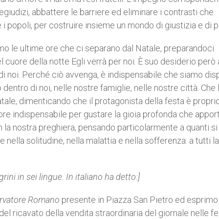
egiudizi, abbattere le barriere ed eliminare i contrasti che
 i popoli, per costruire insieme un mondo di giustizia e di 
viamo le ultime ore che ci separano dal Natale, preparandoci
 cuore della notte Egli verrà per noi. È suo desiderio però
 di noi. Perché ciò avvenga, è indispensabile che siamo disp
 dentro di noi, nelle nostre famiglie, nelle nostre città. Che 
tale, dimenticando che il protagonista della festa è proprio
iore indispensabile per gustare la gioia profonda che apport
n la nostra preghiera, pensando particolarmente a quanti si
 nella solitudine, nella malattia e nella sofferenza: a tutti la
rini in sei lingue. In italiano ha detto:]
ervatore Romano
presente in Piazza San Pietro ed esprimo
el ricavato della vendita straordinaria del giornale nelle fe