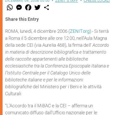
DICEMBRE 04, 2006 00:00
ZENIT STAFF
CHIESE LOCALI
W
M
F
T
S
h
e
a
w
h
a
s
c
i
a
t
s
e
t
r
Share this Entry
s
e
b
t
e
A
n
o
e
p
g
o
r
ROMA, lunedì, 4 dicembre 2006 (
ZENIT.org
).- Si terrà
p
e
k
a Roma il 5 dicembre alle ore 12.00, nell’Aula Magna
r
della sede CEI (via Aurelia 468), la firma dell’
Accordo
in materia di descrizione bibliografica e trattamento
delle raccolte appartenenti alle biblioteche
ecclesiastiche tra la Conferenza Episcopale Italiana e
l’Istituto Centrale per il Catalogo Unico delle
biblioteche italiane e per le informazioni
bibliografiche
del Ministero per i Beni e le attività
Culturali.
“L’Accordo tra il MiBAC e la CEI – afferma un
comunicato diffuso dall’Ufficio nazionale per le