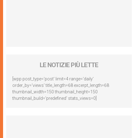
LE NOTIZIE PIÙ LETTE
[wpp post_type='post' limit=4 range='daily'
order_by='views' title_length=68 excerpt_length=68
thumbnail_width=150 thumbnail_height=150
thumbnail_build='predefined' stats_views=0]