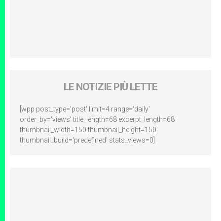
LE NOTIZIE PIÙ LETTE
[wpp post_type='post' limit=4 range='daily'
order_by='views' title_length=68 excerpt_length=68
thumbnail_width=150 thumbnail_height=150
thumbnail_build='predefined' stats_views=0]