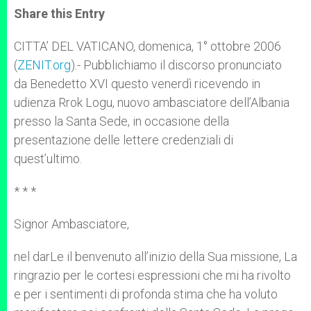
t
s
e
t
r
Share this Entry
s
e
b
t
e
A
n
o
e
p
g
o
r
CITTA’ DEL VATICANO, domenica, 1° ottobre 2006
p
e
k
(
ZENIT.org
r
).- Pubblichiamo il discorso pronunciato
da Benedetto XVI questo venerdì ricevendo in
udienza Rrok Logu, nuovo ambasciatore dell’Albania
presso la Santa Sede, in occasione della
presentazione delle lettere credenziali di
quest’ultimo.
* * *
Signor Ambasciatore,
nel darLe il benvenuto all’inizio della Sua missione, La
ringrazio per le cortesi espressioni che mi ha rivolto
e per i sentimenti di profonda stima che ha voluto