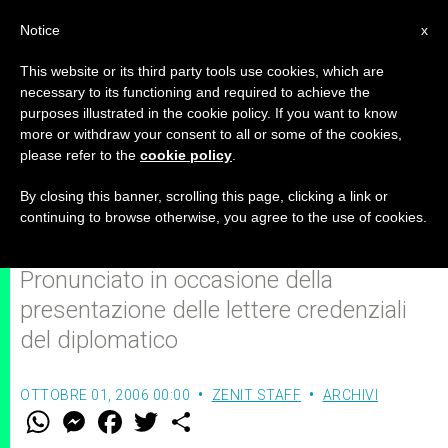
IT
Notice
x
This website or its third party tools use cookies, which are
necessary to its functioning and required to achieve the
purposes illustrated in the cookie policy. If you want to know
Discorso del Papa al nuovo
more or withdraw your consent to all or some of the cookies,
please refer to the
cookie policy
.
ambasciatore dell’Albania presso
la Santa Sede
By closing this banner, scrolling this page, clicking a link or
continuing to browse otherwise, you agree to the use of cookies.
Pronunciato in occasione della
presentazione delle lettere credenziali
del diplomatico
OTTOBRE 01, 2006 00:00
ZENIT STAFF
ARCHIVI
W
M
F
T
S
h
e
a
w
h
a
s
c
i
a