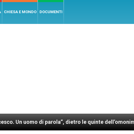
A
CHIESA E MONDO
DOCUMENTI
o di parola”, dietro le quinte dell’omonimo film di W