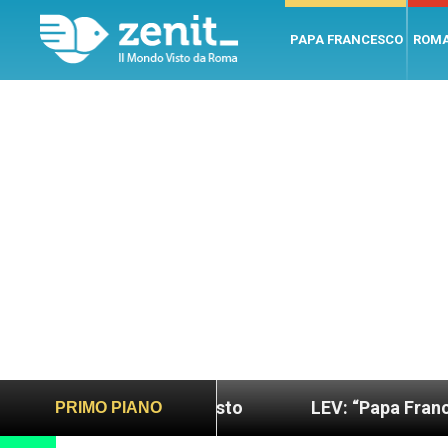
PAPA FRANCESCO
ROM
più sano e giusto
LEV: “Papa Francesco. Un uom
PRIMO PIANO