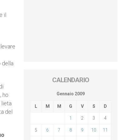
 il
llevare
 della
CALENDARIO
di
Gennaio 2009
, ho
lieta
L
M
M
G
V
S
D
ta del
1
2
3
4
5
6
7
8
9
10
11
uo