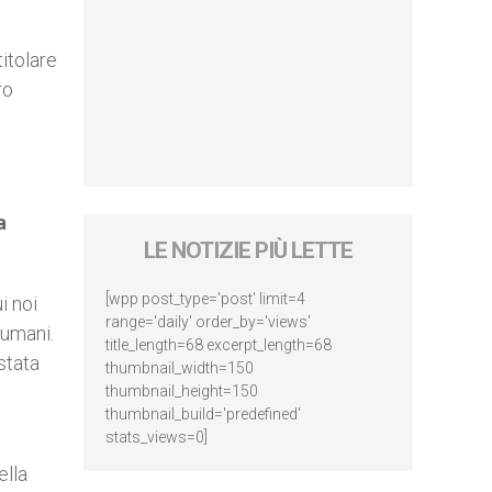
itolare
ro
a
LE NOTIZIE PIÙ LETTE
[wpp post_type='post' limit=4
i noi
range='daily' order_by='views'
 umani.
title_length=68 excerpt_length=68
stata
thumbnail_width=150
thumbnail_height=150
thumbnail_build='predefined'
stats_views=0]
ella