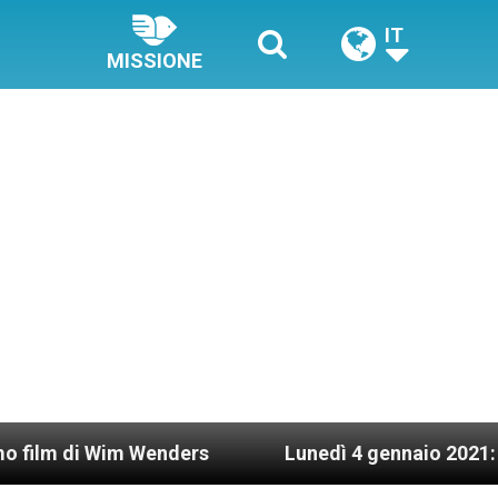
IT
MISSIONE
im Wenders
Lunedì 4 gennaio 2021: Possesso car