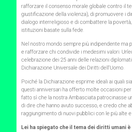
rafforzare il consenso morale globale contro il te
giustificazione della violenza), di promuovere i diri
dialogo interreligioso e di combattere la povertà
istituzioni basate sulla fede.
Nel nostro mondo sempre più indipendente ma pieno
e rafforzare chi condivide i medesimi valori. Un’e
celebrazione dei 25 anni delle relazioni diplomatic
Dichiarazione Universale dei Diritti dell’Uomo.
Poiché la Dichiarazione esprime ideali ai quali sia
questi anniversari ha offerto molte occasioni pe
fatto sì che la nostra Ambasciata patrocinasse una
di dire che hanno avuto successo, e credo che ab
raggiungimento di nuovi pubblici con le più alte e
Lei ha spiegato che il tema dei diritti umani è