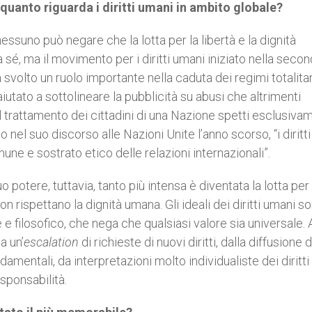
 quanto riguarda i diritti umani in ambito globale?
suno può negare che la lotta per la libertà e la dignità
sé, ma il movimento per i diritti umani iniziato nella seco
svolto un ruolo importante nella caduta dei regimi totalitar
aiutato a sottolineare la pubblicità su abusi che altrimenti
 il trattamento dei cittadini di una Nazione spetti esclusiva
el suo discorso alle Nazioni Unite l’anno scorso, “i diritt
e e sostrato etico delle relazioni internazionali”.
uo potere, tuttavia, tanto più intensa è diventata la lotta per
on rispettano la dignità umana. Gli ideali dei diritti umani s
 e filosofico, che nega che qualsiasi valore sia universale. 
a un’
escalation
di richieste di nuovi diritti, dalla diffusione d
damentali, da interpretazioni molto individualiste dei diritti
esponsabilità.