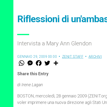
Riflessioni di un'amba
Intervista a Mary Ann Glendon
GENNAIO 29, 2009 00:00
ZENIT STAFF
ARCHIVI
W
M
F
T
S
h
e
a
w
h
a
s
c
i
a
t
s
e
t
r
Share this Entry
s
e
b
t
e
A
n
o
e
p
g
o
r
di Irene Lagan
p
e
k
r
BOSTON, mercoledì, 28 gennaio 2009 (ZENIT.org)
voler imprimere una nuova direzione agli Stati Uni