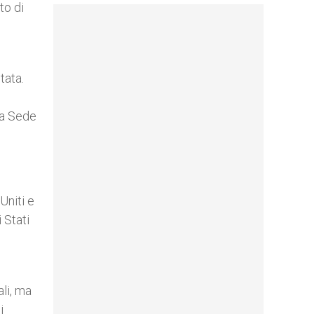
to di
tata.
ta Sede
Uniti e
 Stati
li, ma
i