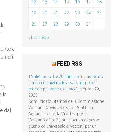
12
13
14
15
16
17
18
19
20
21
22
23
24
25
nda
26
27
28
29
30
31
i
« Dic
Feb »
mente a
i umani
FEED RSS
Il Vaticano offre 20 punti per un accesso
giusto ed universale ai vaccini, per un
ono
mondo più sano e giusto
Dicembre 29,
Allo
2020
Comunicato Stampa della Commissione
i
Vaticana Covid-19 e della Pontificia
 e dal
Accademia per la Vita The post Il
Vaticano offre 20 punti per un accesso
giusto ed universale ai vaccini, per un