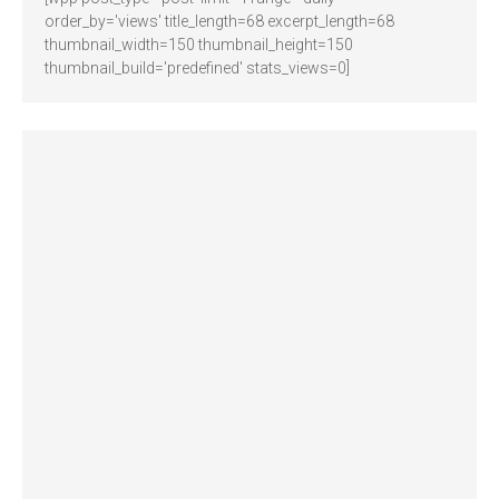
order_by='views' title_length=68 excerpt_length=68
thumbnail_width=150 thumbnail_height=150
thumbnail_build='predefined' stats_views=0]