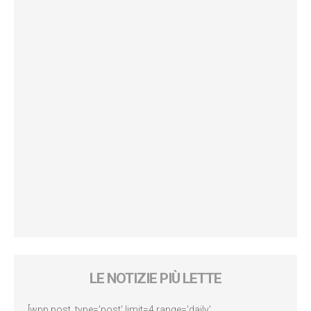
LE NOTIZIE PIÙ LETTE
[wpp post_type='post' limit=4 range='daily'