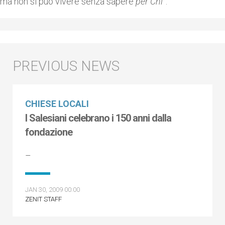
ma non si può vivere senza sapere
per Chi
”.
CHIESE LOCALI
I Salesiani celebrano i 150 anni dalla
fondazione
–
JAN 30, 2009 00:00
ZENIT STAFF