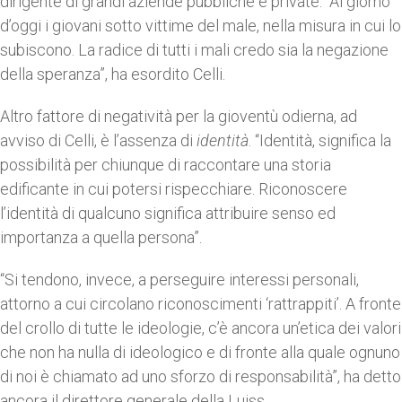
dirigente di grandi aziende pubbliche e private. “Al giorno
d’oggi i giovani sotto vittime del male, nella misura in cui lo
subiscono. La radice di tutti i mali credo sia la negazione
della speranza”, ha esordito Celli.
Altro fattore di negatività per la gioventù odierna, ad
avviso di Celli, è l’assenza di
identità
. “Identità, significa la
possibilità per chiunque di raccontare una storia
edificante in cui potersi rispecchiare. Riconoscere
l’identità di qualcuno significa attribuire senso ed
importanza a quella persona”.
“Si tendono, invece, a perseguire interessi personali,
attorno a cui circolano riconoscimenti ‘rattrappiti’. A fronte
del crollo di tutte le ideologie, c’è ancora un’etica dei valori
che non ha nulla di ideologico e di fronte alla quale ognuno
di noi è chiamato ad uno sforzo di responsabilità”, ha detto
ancora il direttore generale della Luiss.