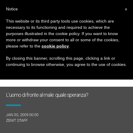
IT
Notice
x
This website or its third party tools use cookies, which are
necessary to its functioning and required to achieve the
GIORNO
purposes illustrated in the cookie policy. If you want to know
Gennaio 30th, 2009
more or withdraw your consent to all or some of the cookies,
please refer to the
cookie policy
.
By closing this banner, scrolling this page, clicking a link or
continuing to browse otherwise, you agree to the use of cookies.
ULTIME NOTIZIE
L’uomo di fronte al male: quale speranza?
JAN 30, 2009 00:00
ZENIT STAFF