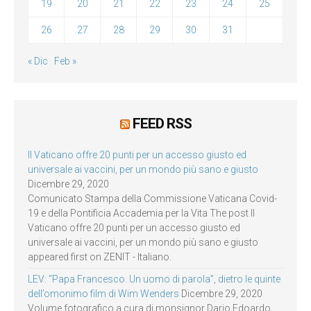
19
20
21
22
23
24
25
26
27
28
29
30
31
« Dic
Feb »
FEED RSS
Il Vaticano offre 20 punti per un accesso giusto ed
universale ai vaccini, per un mondo più sano e giusto
Dicembre 29, 2020
Comunicato Stampa della Commissione Vaticana Covid-
19 e della Pontificia Accademia per la Vita The post Il
Vaticano offre 20 punti per un accesso giusto ed
universale ai vaccini, per un mondo più sano e giusto
appeared first on ZENIT - Italiano.
LEV: “Papa Francesco. Un uomo di parola”, dietro le quinte
dell’omonimo film di Wim Wenders
Dicembre 29, 2020
Volume fotografico a cura di monsignor Dario Edoardo