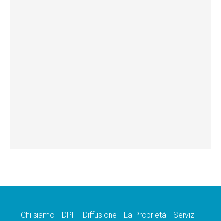
Chi siamo
DPF
Diffusione
La Proprietà
Servizi