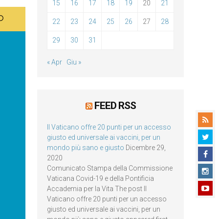
15
16
17
18
19
20
21
22
23
24
25
26
27
28
29
30
31
« Apr
Giu »
FEED RSS
Il Vaticano offre 20 punti per un accesso
giusto ed universale ai vaccini, per un
mondo più sano e giusto
Dicembre 29,
2020
Comunicato Stampa della Commissione
Vaticana Covid-19 e della Pontificia
Accademia per la Vita The post Il
Vaticano offre 20 punti per un accesso
giusto ed universale ai vaccini, per un