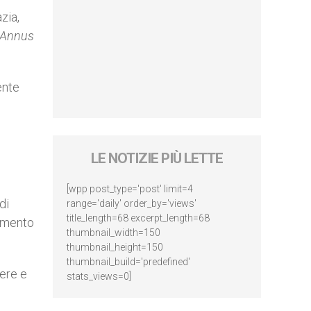
zia,
 Annus
ente
LE NOTIZIE PIÙ LETTE
[wpp post_type='post' limit=4
di
range='daily' order_by='views'
title_length=68 excerpt_length=68
namento
thumbnail_width=150
thumbnail_height=150
thumbnail_build='predefined'
vere e
stats_views=0]