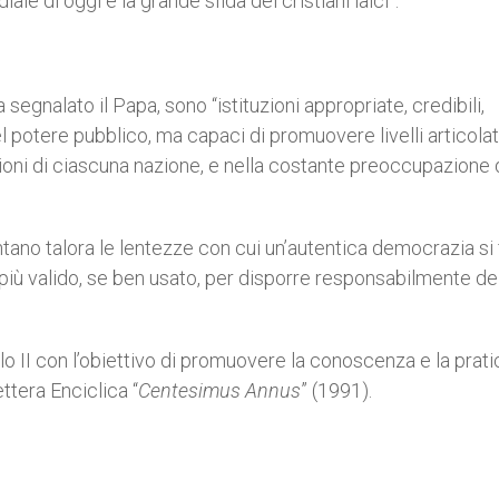
e di oggi è la grande sfida dei cristiani laici”.
egnalato il Papa, sono “istituzioni appropriate, credibili,
l potere pubblico, ma capaci di promuovere livelli articolati
zioni di ciascuna nazione, e nella costante preoccupazione 
tano talora le lentezze con cui un’autentica democrazia si 
 più valido, se ben usato, per disporre responsabilmente de
lo II con l’obiettivo di promuovere la conoscenza e la prati
ettera Enciclica “
Centesimus Annus
” (1991).