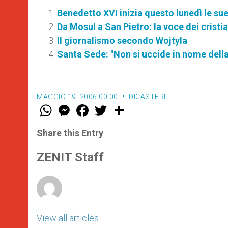
Benedetto XVI inizia questo lunedì le su
Da Mosul a San Pietro: la voce dei cristi
Il giornalismo secondo Wojtyla
Santa Sede: "Non si uccide in nome della 
MAGGIO 19, 2006 00:00
DICASTERI
W
M
F
T
S
h
e
a
w
h
a
s
c
i
a
t
s
e
t
r
Share this Entry
s
e
b
t
e
A
n
o
e
p
g
o
r
ZENIT Staff
p
e
k
r
View all articles