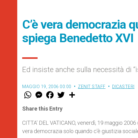
C’è vera democrazia qu
spiega Benedetto XVI
Ed insiste anche sulla necessità di “is
MAGGIO 19, 2006 00:00
ZENIT STAFF
DICASTERI
W
M
F
T
S
h
e
a
w
h
a
s
c
i
a
t
s
e
t
r
Share this Entry
s
e
b
t
e
A
n
o
e
p
g
o
r
CITTA’ DEL VATICANO, venerdì, 19 maggio 2006 
p
e
k
vera democrazia solo quando c’è giustizia sociale
r