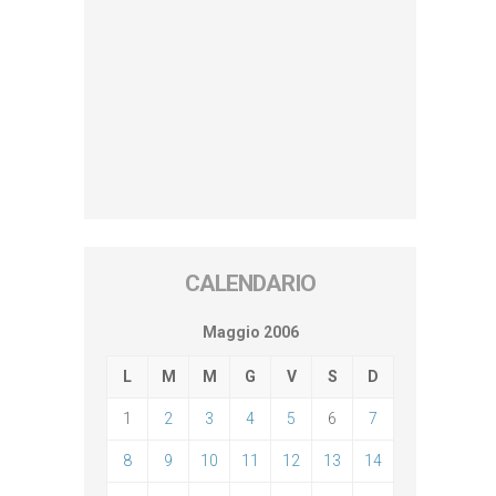
CALENDARIO
Maggio 2006
L
M
M
G
V
S
D
1
2
3
4
5
6
7
8
9
10
11
12
13
14