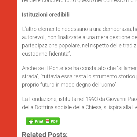
rendere concreto tutto questo nel contesto mondial
Istituzioni credibili
L’altro elemento necessario a una democrazia, ha s
autorevoli, non finalizzate a una mera gestione de
partecipazione popolare, nel rispetto delle tradi
custodirne l’identità”.
Anche se il Pontefice ha constatato che “si lamen
strada”, “tuttavia essa resta lo strumento storico
proprio futuro in modo degno dell’uomo”.
La Fondazione, istituita nel 1993 da Giovanni Pao
della Dottrina sociale della Chiesa, si ispira alla L
Related Posts: