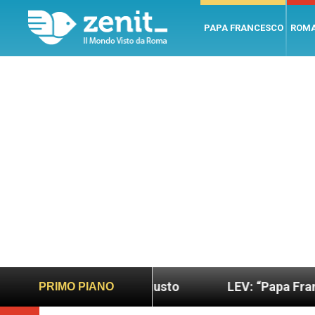
PAPA FRANCESCO
ROM
do più sano e giusto
LEV: “Papa Francesco. Un u
PRIMO PIANO