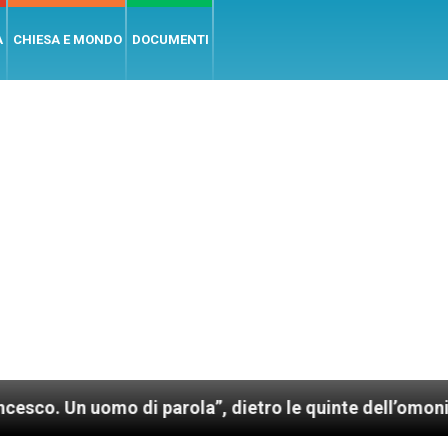
A
CHIESA E MONDO
DOCUMENTI
omo di parola”, dietro le quinte dell’omonimo film d