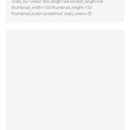
order_by='views' title_length=68 excerpt_length=68
thumbnail_width=150 thumbnail_height=150
thumbnail_build='predefined' stats_views=0]