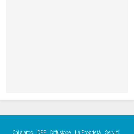
Chi siamo
DPF
Diffusione
La Proprietà
Servizi