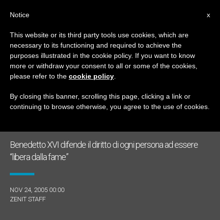
IT
Notice
x
This website or its third party tools use cookies, which are
necessary to its functioning and required to achieve the
GIORNO
purposes illustrated in the cookie policy. If you want to know
Novembre 24th, 2005
more or withdraw your consent to all or some of the cookies,
please refer to the
cookie policy
.
By closing this banner, scrolling this page, clicking a link or
continuing to browse otherwise, you agree to the use of cookies.
ULTIME NOTIZIE
Benedetto XVI difende il diritto di ogni persona ad essere
“libera dalla fame”
NOV 24, 2005 00:00
ZENIT STAFF