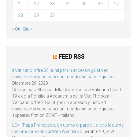
21
22
23
24
25
26
27
28
29
30
« Ott
Dic »
FEED RSS
Il Vaticano offre 20 punti per un accesso giusto ed
universale ai vaccini, per un mondo più sano e giusto
Dicembre 29, 2020
Comunicato Stampa della Commissione Vaticana Covid-
19 e della Pontificia Accademia per la Vita The post Il
Vaticano offre 20 punti per un accesso giusto ed
universale ai vaccini, per un mondo più sano e giusto
appeared first on ZENIT - Italiano.
LEV: “Papa Francesco. Un uomo di parola”, dietro le quinte
dell’omonimo film di Wim Wenders
Dicembre 29, 2020