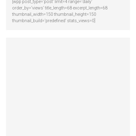
[wpp post_type='post' limit=4 range='daily'
order_by='views' title_length=68 excerpt_length=68
thumbnail_width=150 thumbnail_height=150
thumbnail_build='predefined' stats_views=0]